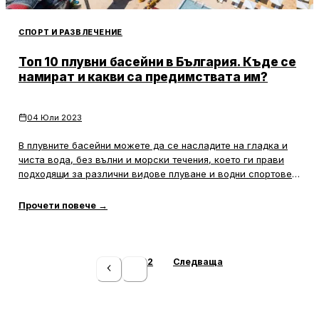
СПОРТ И РАЗВЛЕЧЕНИЕ
Топ 10 плувни басейни в България. Къде се
намират и какви са предимствата им?
04 Юли 2023
В плувните басейни можете да се насладите на гладка и
чиста вода, без вълни и морски течения, което ги прави
подходящи за различни видове плуване и водни спортове.
Много от басейните предлагат и допълнителни удобства
като шезлонги, чадъри, барове и ресторанти, където
Прочети повече
→
можете да се релаксирате и насладите на храна и напитки
след плуване.
2
Следваща
1