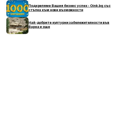
Подкрепяме Вашия бизнес успех - Oink.bg със
стъпка към нови възможности
Най-добрите културни забележителности във
Варна и още