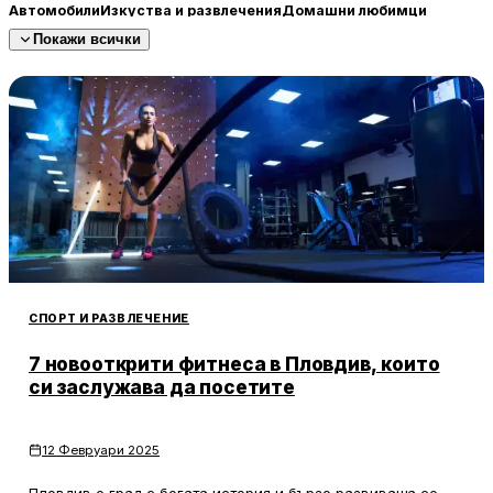
Автомобили
Изкуства и развлечения
Домашни любимци
Покажи всички
Храни и напитки
Недвижими имоти
Обучение
СПОРТ И РАЗВЛЕЧЕНИЕ
7 новооткрити фитнеса в Пловдив, които
си заслужава да посетите
12 Февруари 2025