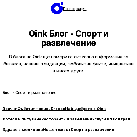
Регистрация
Oink Блог - Спорт и
развлечение
В блога на Oink ще намерите актуална информация за
бизнеси, новини, тенденции, любопитни факти, инициативи
и много други.
Блог
Спорт и развлечение
Всички
Събития
Новини
Бизнес
Най-доброто в Oink
Хотели и пътуване
Ресторанти и заведения
Услуги в твоя град
Здраве и медицина
Нощен живот
Спорт и развлечение