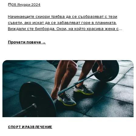
08 Януари 2024
Начинаещите скиори трябва да се съобразяват с тези
съвети, ако искат да се забавляват горе в планината.
Виждали сте билборда. Онзи, на който красива жена с
лекота кара ски надолу по хълма, докато смеещите се
деца и неестествено бронзовият ѝ съпруг я следват.
Прочети повече
→
Изглежда толкова лесно. Да, ама всички знаем, че
СПОРТ И РАЗВЛЕЧЕНИЕ