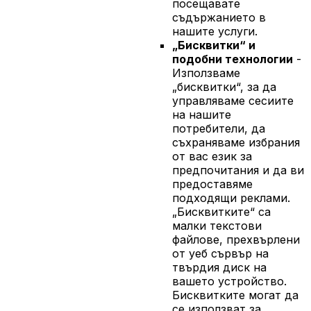
посещавате
съдържанието в
нашите услуги.
„Бисквитки“ и
подобни технологии
-
Използваме
„бисквитки“, за да
управляваме сесиите
на нашите
потребители, да
съхраняваме избрания
от вас език за
предпочитания и да ви
предоставяме
подходящи реклами.
„Бисквитките“ са
малки текстови
файлове, прехвърлени
от уеб сървър на
твърдия диск на
вашето устройство.
Бисквитките могат да
се използват за