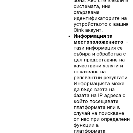
зона. Ако сте влезли в
системата, ние
свързваме
идентификаторите на
устройството с вашия
Oink акаунт.
Информация за
местоположението
-
тази информация се
събира и обработва с
цел предоставяне на
качествени услуги и
показване на
релевантни резултати.
Информацията може
да бъде взета на
базата на IP адреса с
който посещавате
платформата или в
случай на поискване
от нас при определени
функции в
платформата.