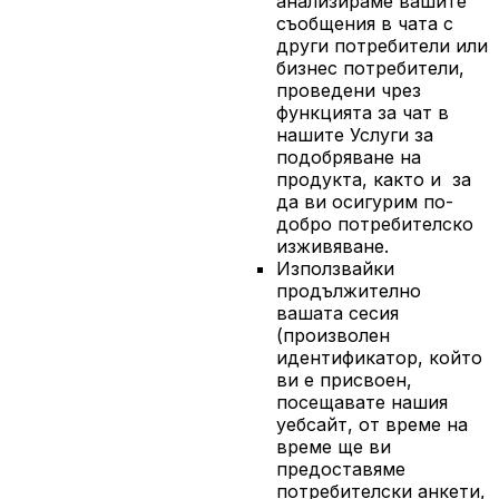
анализираме вашите
съобщения в чата с
други потребители или
бизнес потребители,
проведени чрез
функцията за чат в
нашите Услуги за
подобряване на
продукта, както и за
да ви осигурим по-
добро потребителско
изживяване.
Използвайки
продължително
вашата сесия
(произволен
идентификатор, който
ви е присвоен,
посещавате нашия
уебсайт, от време на
време ще ви
предоставяме
потребителски анкети,