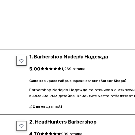
1.
Barbershop Nadejda Надежда
5.00
1,269
отзива
Салон за красота
Бръснарски салони (Barber Shops)
Barbershop Nadejda Надежда се отличава с изключ
внимание към детайла. Клиентите често отбелязват 
прецизността, с която се изпълняват услугите. Екипъ
С помощта на AI
професионалисти, които създават приятна атмосфер
чувстват комфортно и удовлетворени. Чистотата и х
ниво, което допринася за положителното изживяване
2.
HeadHunters Barbershop
Мястото е известно с това, че предоставя консисте
4.70
989
отзива