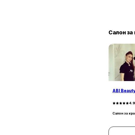
ж.к. Левски В
1
ж.к. Люлин 5
1
ж.к. Люлин - Център
1
ж.к. Младост 1
1
ж.к. Младост 1А
Салон за
1
ж.к. Надежда 1
1
ж.к. Надежда 4
1
к.в. Орландовци
1
ж.к. Сердика
1
ж.к. Славия
1
ж.к. Връбница 2
ABI Beaut
4.
Салон за кр