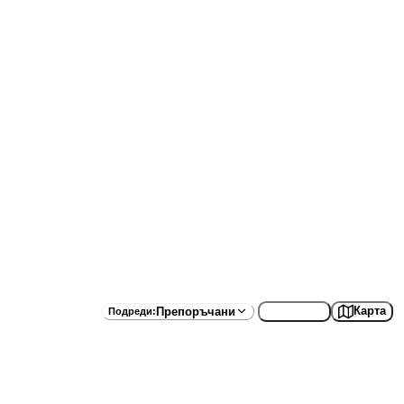
Списък
Карта
Препоръчани
Подреди
: