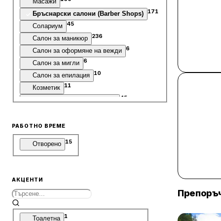
Масажи
171
Бръснарски салони (Barber Shops)
45
Солариум
236
Салон за маникюр
6
Салон за оформяне на вежди
6
Салон за мигли
10
Салон за епилация
11
Козметик
45
Салон за лазерна епилация
РАБОТНО ВРЕМЕ
15
Отворено
АКЦЕНТИ
Препоръч
1
Тоалетна