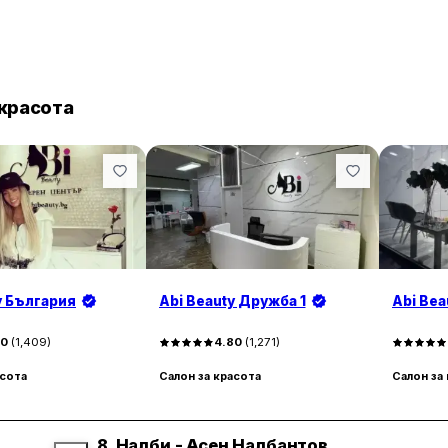
 красота
y България
Abi Beauty Дружба 1
Abi Bea
90
(
1,409
)
4.80
(
1,271
)
асота
Салон за красота
Салон за
8.
Налби - Асен Налбантов