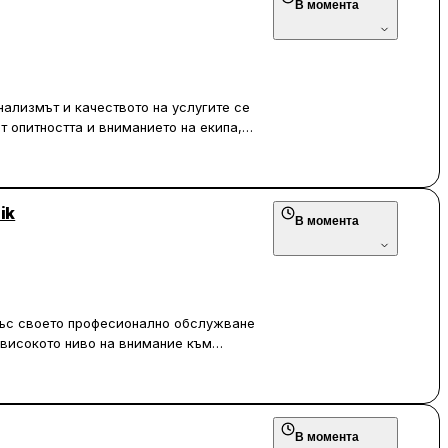
В момента
нализмът и качеството на услугите се
т опитността и вниманието на екипа,
а персонализирани решения.
формяне на брада, резултатите са
ането на качествени продукти, които
ik
В момента
ветлива, с екип, който винаги посреща
 и добре обзаведен, което допринася
лгогодишни посетители, което говори
о търсене, записването на час през
 със своето професионално обслужване
чаквания.
 високото ниво на внимание към
т бръснарите, особено от Любен.
 допринася за цялостното приятно
ъщо са на високо ниво, което създава
В момента