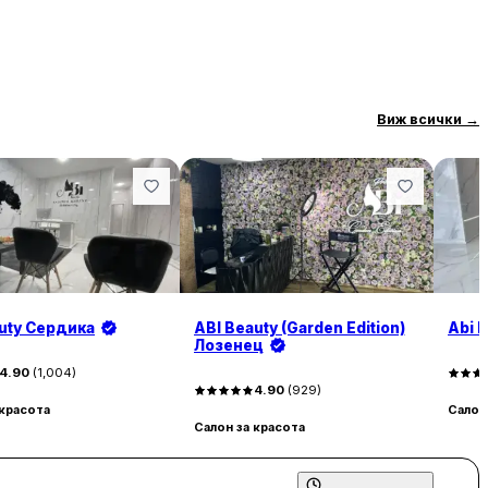
Виж всички
→
uty Сердика
ABI Beauty (Garden Edition)
Abi 
Лозенец
4.90
(
1,004
)
4.90
(
929
)
 красота
Салон
Салон за красота