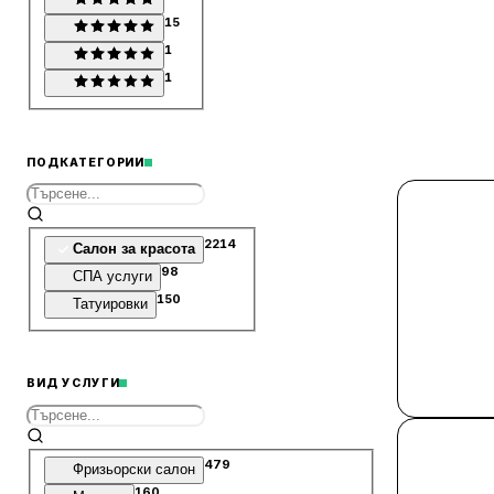
15
1
1
ПОДКАТЕГОРИИ
2214
Салон за красота
98
СПА услуги
150
Татуировки
ВИД УСЛУГИ
479
Фризьорски салон
160