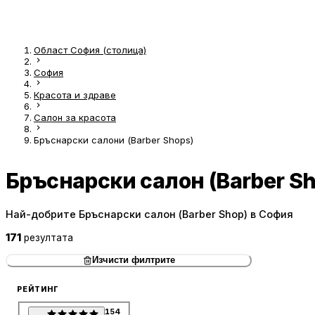
Област София (столица)
София
Красота и здраве
Салон за красота
Бръснарски салони (Barber Shops)
Бръснарски салон (Barber Sh
Най-добрите Бръснарски салон (Barber Shop) в София
171
резултата
Изчисти филтрите
РЕЙТИНГ
154