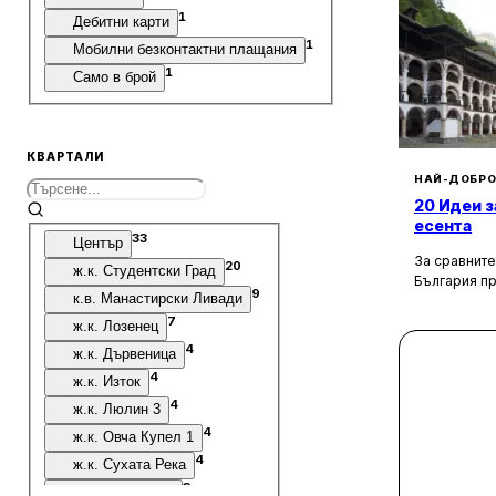
1
Дебитни карти
1
Мобилни безконтактни плащания
1
Само в брой
КВАРТАЛИ
НАЙ-ДОБРО
20 Идеи з
есента
33
Център
За сравните
20
ж.к. Студентски Град
България п
9
к.в. Манастирски Ливади
културни, и
забележите
7
ж.к. Лозенец
околностите
4
ж.к. Дървеница
км, ще отк
4
възможности
ж.к. Изток
особено пре
4
ж.к. Люлин 3
обагря в не
4
ж.к. Овча Купел 1
планините о
въздух, кра
4
ж.к. Сухата Река
туризъм и о
3
ж.к. Гео Милев