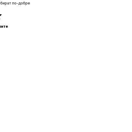
збират по-добре
ните