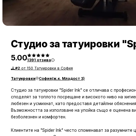
Студио за татуировки "Sp
5.00
1391
отзива
#
2
от 150 Татуировки в София
Татуировки
София
(
ж.к. Младост 3
)
Студио за татуировки "Spider Ink" се отличава с професи
споделят за топлото посрещане и високото ниво на хигиен
любезен и усмихнат, като предоставя детайлни обяснения 
Възможността за използване на упойка също е оценена ви
безболезнен и комфортен.
Клиентите на "Spider Ink" често споменават за разумните 