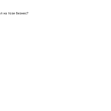
л на този бизнес?
ЛОВИЯ
ОИНК
ЗА НАС