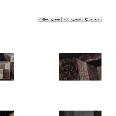
Докладвай
Сподели
Запази