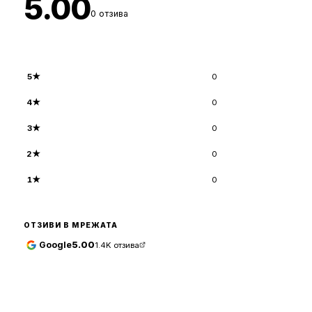
5.00
0
отзива
5
★
0
4
★
0
3
★
0
2
★
0
1
★
0
ОТЗИВИ В МРЕЖАТА
Google
5.00
1.4K
отзива