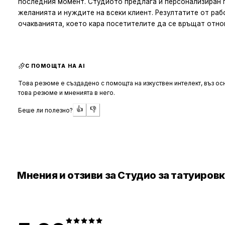
последния момент. Студиото предлага и персонализиран п
желанията и нуждите на всеки клиент. Резултатите от ра
очакванията, което кара посетителите да се връщат отно
С ПОМОЩТА НА AI
Това резюме е създадено с помощта на изкуствен интелект, въз осн
това резюме и мненията в него.
👍
👎
Беше ли полезно?
Мнения и отзиви за Студио за татуировки