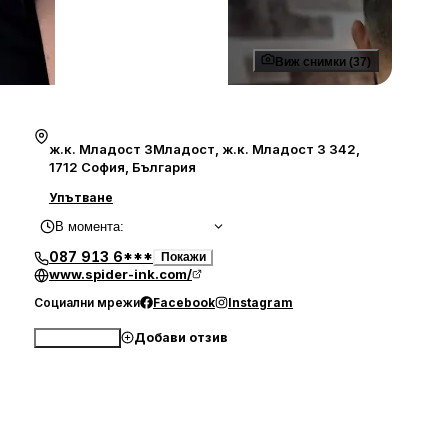
Виж снимки (37)
ж.к. Младост 3Младост, ж.к. Младост 3 342,
1712 София, България
Упътване
В момента
:
087 913 6***
Покажи
www.spider-ink.com/
Социални мрежи
Facebook
Instagram
Добави отзив
Обади се