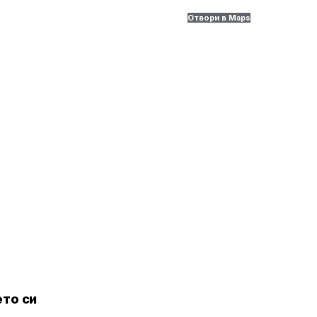
Отвори в Maps
то си