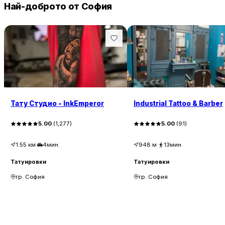
Най-доброто от София
Тату Студио - InkEmperor
Industrial Tattoo & Barber
5.00
(
1,277
)
5.00
(
91
)
1.55
км
·
4мин.
948
м
·
13мин.
Татуировки
Татуировки
гр. София
гр. София