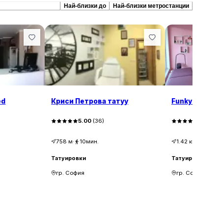
репоръчани сходни
Най-близки до
Най-близки метростанции
ed
Криси Петрова татуу
Funky Tattoo 
5.00
(
36
)
5.00
(
2
758
м
·
10мин.
1.42
км
·
19мин
Татуировки
Татуировки
гр. София
гр. София