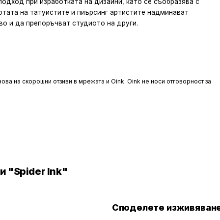
одход при изработката на дизайни, като се съобразява с
ботата на татуистите и пиърсинг артистите надминават
во и да препоръчват студиото на други.
ова на скорошни отзиви в мрежата и Oink. Oink не носи отговорност за
 "Spider Ink"
Споделете изживяване