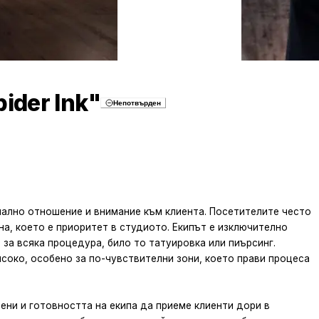
ider Ink"
Непотвърден
онално отношение и внимание към клиента. Посетителите често
а, което е приоритет в студиото. Екипът е изключително
за всяка процедура, било то татуировка или пиърсинг.
соко, особено за по-чувствителни зони, което прави процеса
цени и готовността на екипа да приеме клиенти дори в