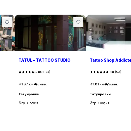
П
TATUL - TATTOO STUDIO
Tattoo Shop Addict
5.00
(
69
)
4.80
(
53
)
1.87
км
·
5мин.
1.81
км
·
5мин.
Татуировки
Татуировки
гр. София
гр. София