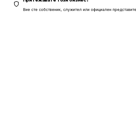
Вие сте собственик, служител или официален представите
ОБЩИ УС
Политика за