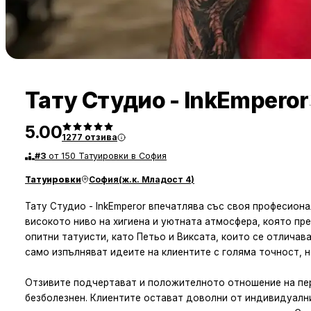
Тату Студио - InkEmperor
5.00
1277
отзива
#
3
от 150 Татуировки в София
Татуировки
София
(
ж.к. Младост 4
)
Тату Студио - InkEmperor впечатлява със своя професион
високото ниво на хигиена и уютната атмосфера, която пр
опитни татуисти, като Петьо и Виксата, които се отличав
само изпълняват идеите на клиентите с голяма точност, н
Отзивите подчертават и положителното отношение на пер
безболезнен. Клиентите остават доволни от индивидуални