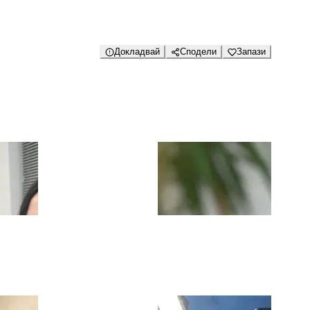
Докладвай
Сподели
Запази