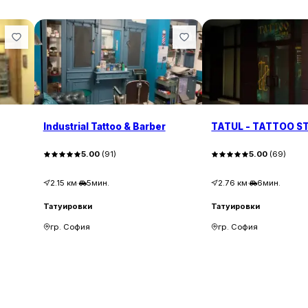
Industrial Tattoo & Barber
TATUL - TATTOO S
5.00
(
91
)
5.00
(
69
)
2.15
км
·
5мин.
2.76
км
·
6мин.
Татуировки
Татуировки
гр. София
гр. София