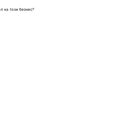
л на този бизнес?
ЛОВИЯ
ОИНК
ЗА НАС
 поверителност
Добави бизнес
За нас