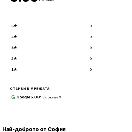
5
★
0
4
★
0
3
★
0
2
★
0
1
★
0
ОТЗИВИ В МРЕЖАТА
Google
5.00
1.3K
отзива
Най-доброто от София