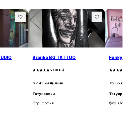
TUDIO
Branko BG TATTOO
Funky Tattoo 
5.00
(
8
)
5.00
(
2
2.43
км
·
6мин.
2.85
км
·
6мин
Татуировки
Татуировки
гр. София
гр. София