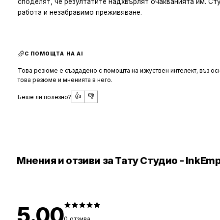
споделят, че резултатите надхвърлят очакванията им. Ст
работа и незабравимо преживяване.
С ПОМОЩТА НА AI
Това резюме е създадено с помощта на изкуствен интелект, въз осн
това резюме и мненията в него.
👍
👎
Беше ли полезно?
Мнения и отзиви за Тату Студио - InkEm
5.00
0
отзива