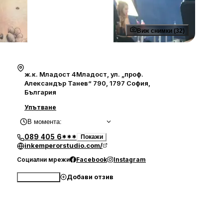
Виж снимки (32)
ж.к. Младост 4Младост, ул. „проф.
Александър Танев“ 790, 1797 София,
България
Упътване
В момента
:
089 405 6***
Покажи
inkemperorstudio.com/
Социални мрежи
Facebook
Instagram
Добави отзив
Обади се