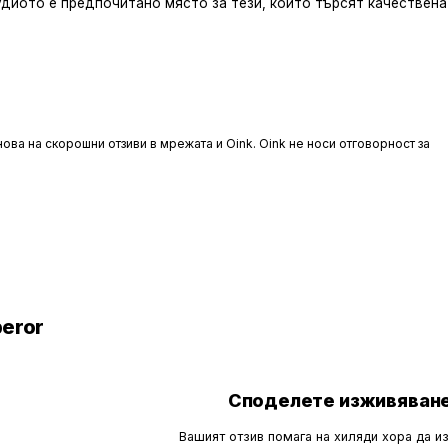
удиото е предпочитано място за тези, които търсят качествена
ова на скорошни отзиви в мрежата и Oink. Oink не носи отговорност за
peror
Споделете изживяване
Вашият отзив помага на хиляди хора да и