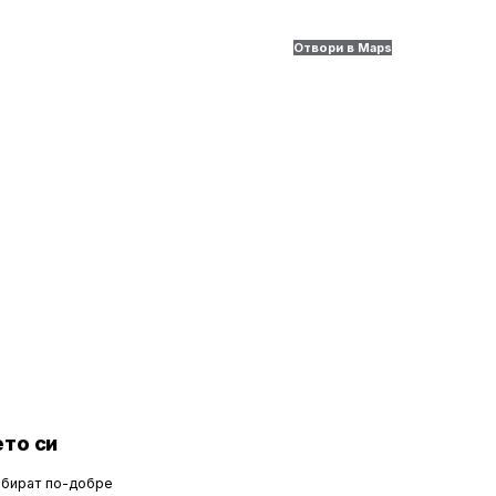
Отвори в Maps
то си
збират по-добре