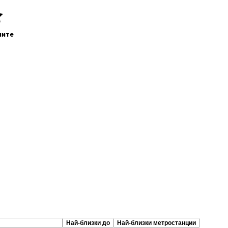
ните
репоръчани сходни
Най-близки до
Най-близки метростанции