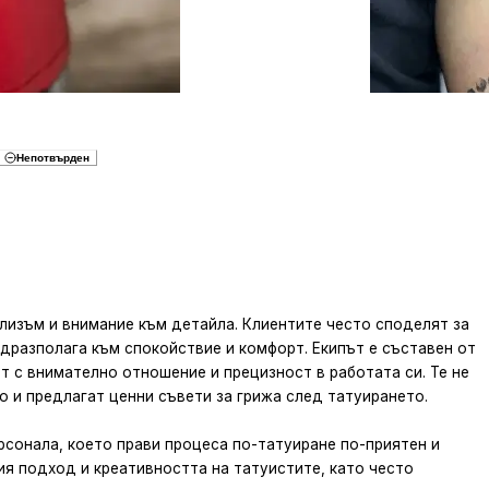
Непотвърден
ализъм и внимание към детайла. Клиентите често споделят за
едразполага към спокойствие и комфорт. Екипът е съставен от
ат с внимателно отношение и прецизност в работата си. Те не
о и предлагат ценни съвети за грижа след татуирането.
сонала, което прави процеса по-татуиране по-приятен и
я подход и креативността на татуистите, като често