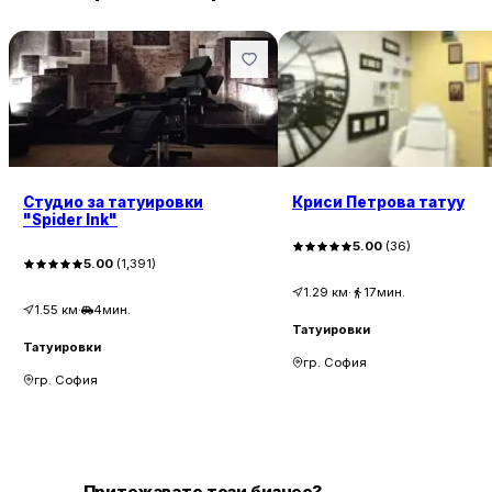
Студио за татуировки
Криси Петрова татуу
"Spider Ink"
5.00
(
36
)
5.00
(
1,391
)
1.29
км
·
17мин.
1.55
км
·
4мин.
Татуировки
Татуировки
гр. София
гр. София
Притежавате този бизнес?