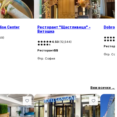
dise Center
Ресторант "Щастливеца" -
Dobro
Витошка
189
)
4.50
(
12,544
)
Рестора
Ресторант
$$
гр. Со
гр. София
Виж всички
→