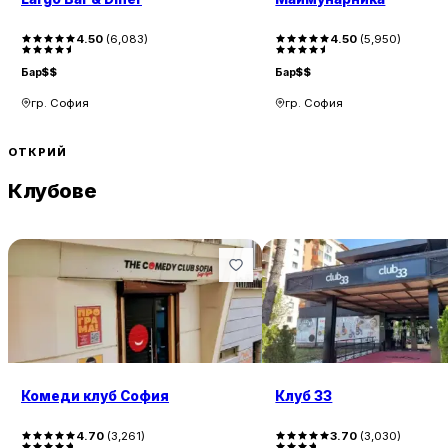
4.50
(
6,083
)
4.50
(
5,950
)
Бар
$$
Бар
$$
гр. София
гр. София
ОТКРИЙ
Клубове
Комеди клуб София
Клуб 33
4.70
(
3,261
)
3.70
(
3,030
)