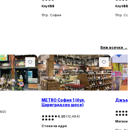
Клуб
$$
Клуб
$$
гр. София
гр. Со
Виж всички
→
METRO София 1 (бул.
Джъм
Цариградско шосе)
060
)
4.20
(
12,484
)
Магазин 
Стоки на едро