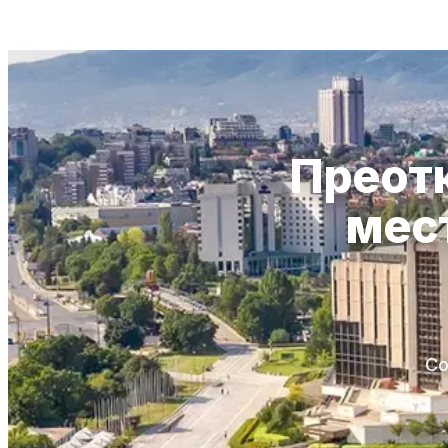
Преотк
мест
Со