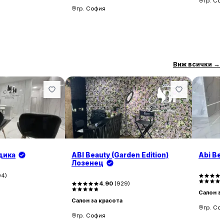
гр. Со
гр. София
Виж всички
→
дика
ABI Beauty (Garden Edition)
Abi Be
Лозенец
04
)
4.90
(
929
)
Салон за
Салон за красота
гр. Со
гр. София