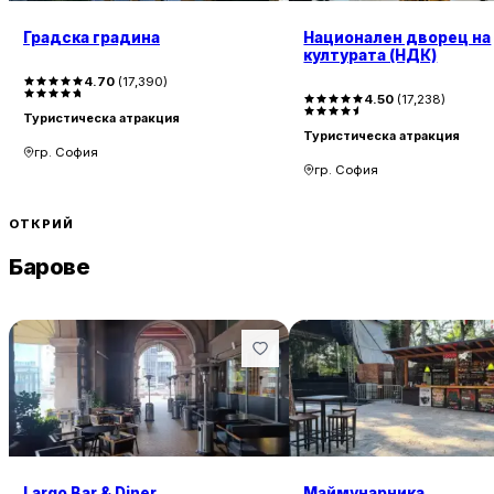
Градска градина
Национален дворец на
културата (НДК)
4.70
(
17,390
)
4.50
(
17,238
)
Туристическа атракция
Туристическа атракция
гр. София
гр. София
ОТКРИЙ
Барове
Largo Bar & Diner
Маймунарника