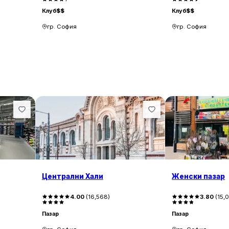
Клуб
$$
Клуб
$$
гр. София
гр. София
Централни Хали
Женски пазар
4.00
(
16,568
)
3.80
(
15,
Пазар
Пазар