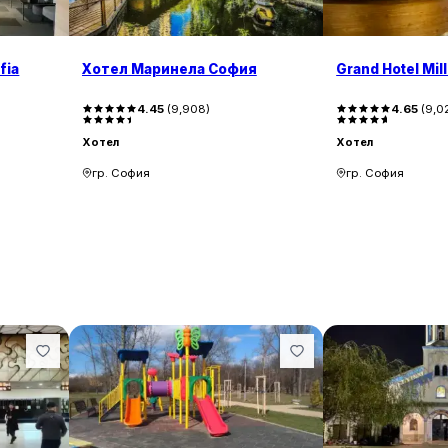
fia
Хотел Маринела София
Grand Hotel Mil
4.45
(
9,908
)
4.65
(
9,0
Хотел
Хотел
гр. София
гр. София