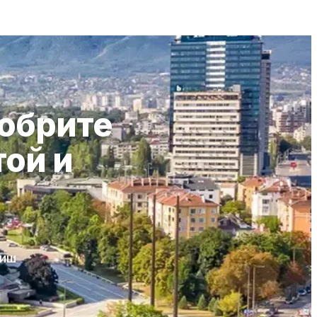
добрите
той и
тиш