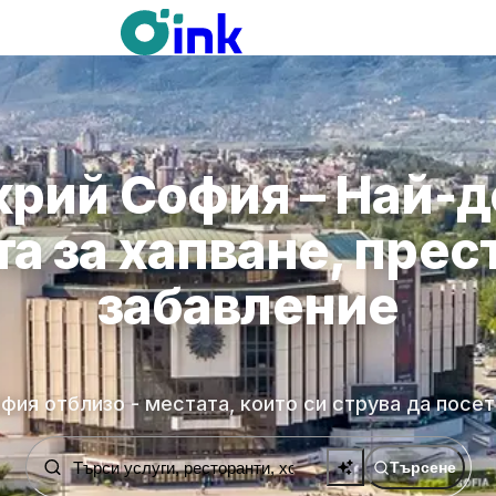
рий София – Най-
а за хапване, прес
забавление
фия отблизо - местата, които си струва да посе
Търсене