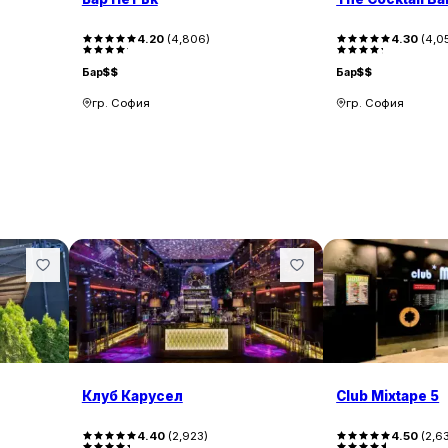
4.20
(
4,806
)
4.30
(
4,0
Бар
$$
Бар
$$
гр. София
гр. София
Клуб Карусел
Club Mixtape 5
4.40
(
2,923
)
4.50
(
2,6