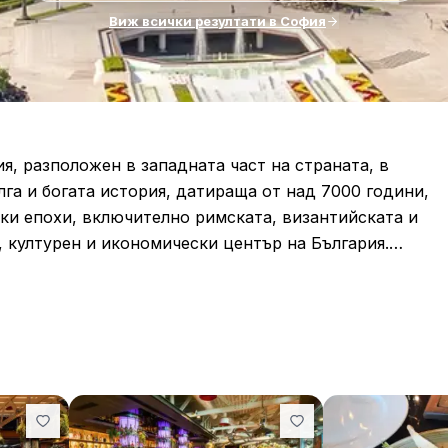
Виж всички резултати в София
я, разположен в западната част на страната, в
га и богата история, датираща от над 7000 години,
ски епохи, включително римската, византийската и
 културен и икономически център на България.
 „Свети Александър Невски“, която е един от
вославни църкви в света. В града се намират и други
квата „Света София“, ротондата „Свети Георги“ и
а световното наследство на ЮНЕСКО.
еи, театри и галерии, които предлагат богат