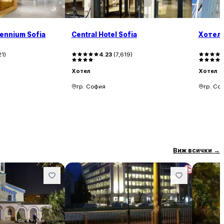
lennium Sofia
Central Hotel Sofia
Хотел
21
)
4.23
(
7,619
)
Хотел
Хотел
гр. София
гр. Со
Виж всички
→