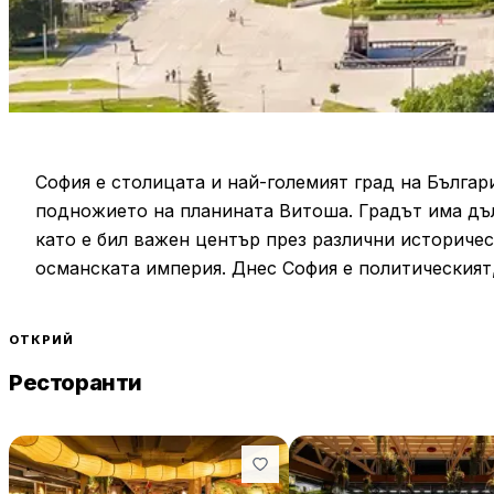
София е столицата и най-големият град на Българи
подножието на планината Витоша. Градът има дъл
като е бил важен център през различни историче
османската империя. Днес София е политическият,
Сред забележителностите на града са катедралата
ОТКРИЙ
символите на София и е една от най-големите пра
Ресторанти
важни религиозни и исторически обекти, като цър
Боянската църква, която е включена в списъка н
София е също така известна с множеството си муз