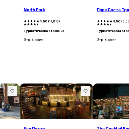
North Park
Парк Света Тр
4.50
(
11,812
)
4.50
(
8,3
Туристическа атракция
Туристическа атр
гр. София
гр. София
Бар Петък
The Cocktail Ba