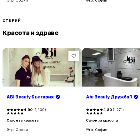
гр. София
гр. София
ОТКРИЙ
Красота и здраве
ABI Beauty България
Abi Beauty Дружба 1
4.90
(
1,409
)
4.80
(
1,271
)
Салон за красота
Салон за красота
гр. София
гр. София