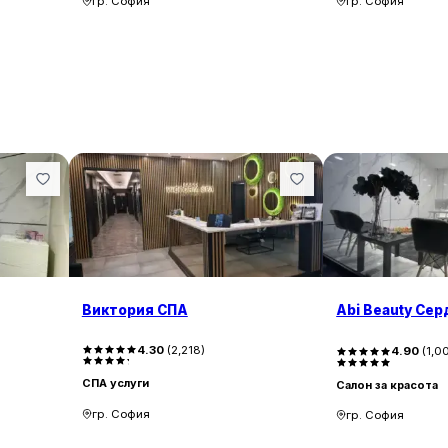
гр. София
гр. София
Виктория СПА
Abi Beauty Сер
4.30
(
2,218
)
4.90
(
1,0
СПА услуги
Салон за красота
гр. София
гр. София