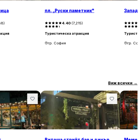
оица
пл. „Руски паметник"
Западе
88
)
4.40
(
7,215
)
акция
Туристическа атракция
Туристи
гр. София
гр. Со
Виж всички
→
r
Витоша стрийт бар и динър
Мемен