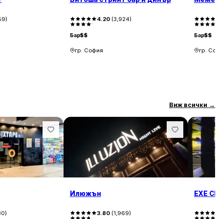
59
)
4.20
(
3,924
)
Бар
$$
Бар
$$
гр. София
гр. Со
Виж всички
→
Илюжън
EXE Cl
30
)
3.80
(
1,969
)