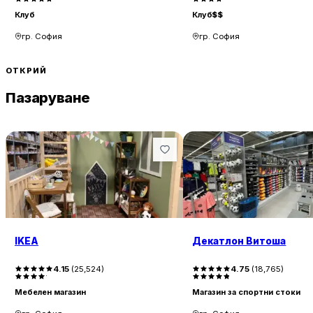
Клуб
Клуб
$$
гр. София
гр. София
ОТКРИЙ
Пазаруване
IKEA
Декатлон Витоша
4.15
(
25,524
)
4.75
(
18,765
)
Мебелен магазин
Магазин за спортни стоки