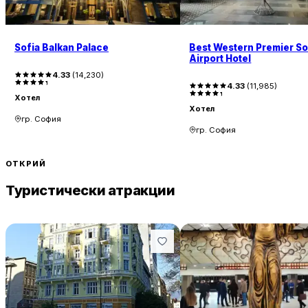
Sofia Balkan Palace
Best Western Premier So
Airport Hotel
4.33
(
14,230
)
4.33
(
11,985
)
Хотел
Хотел
гр. София
гр. София
ОТКРИЙ
Туристически атракции