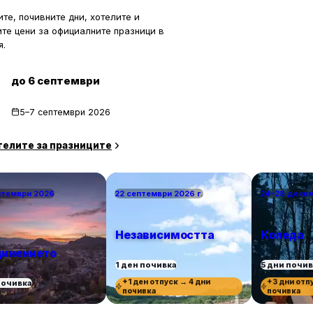
сива природа и чудесни условия за
тдих.
те, почивните дни, хотелите и
ите цени за официалните празници в
я.
до 6 септември
5–7 септември 2026
телите за празниците
птември 2026
22 септември 2026 г.
24–28 деке
Независимостта
Коледа
инението
1 ден почивка
5 дни почи
+1 ден отпуск → 4 дни
+3 дни отп
почивка
почивка
почивка