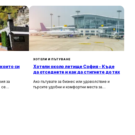
ХОТЕЛИ И ПЪТУВАНЕ
 които си
Хотели около летище София - Къде
да отседнете и как да стигнете до тях
ия за
Ако пътувате за бизнес или удоволствие и
 се
търсите удобни и комфортни места за
сива природа,
настаняване около летище София, то
ия за вас.
прочетете задължително тази статия. В нея ще
гарска кухня
разгледаме най-добрите хотели в близост до
рни
летището, удобните транспортни връзки, които
те място,
можете да използвате, и доверените
ткъснете от
таксиметрови компании, които ще ви осигурят
безпроблемно придвижване.