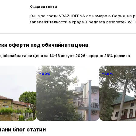
Къща за гости
Къща за гости VRAZHDEBNA се намира в София, на ра
забележителности в града. Предлага безплатен WiFi
като частен паркинг и възможност за летищен тран
оборудвани с необходимите удобства, като климатик
ки оферти под обичайната цена
д обичайната си цена за 14–16 август 2026 · средно 26% разлика
−60%
−59%
anto
Familia Fantastiko
Комплекс Орл
гнездо
89 € / нощувка
60 € / нощувка
86 
Китен
Бели Искър
ани блог статии