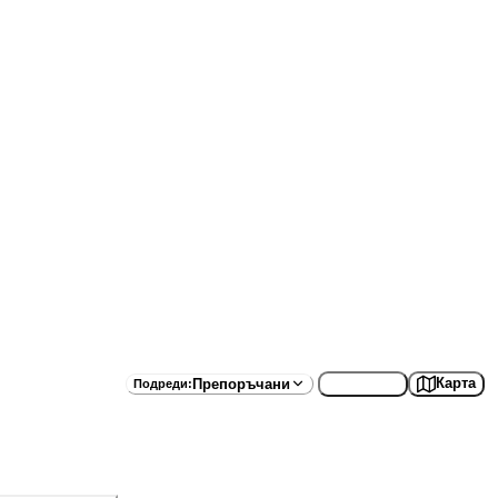
Списък
Карта
Препоръчани
Подреди
: