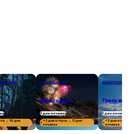
мври 2026
1–3 януари 2027
3 март 2027 г.
Нова година
Трети март
вка
3 дни почивка
1 ден почивка
уск → 10 дни
+3 дни отпуск → 11 дни
+2 дни отпуск →
почивка
почивка