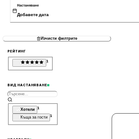
Настаняване
Добавете дата
Изчисти филтрите
РЕЙТИНГ
1
ВИД НАСТАНЯВАНЕ
1
Хотели
1
Къща за гости