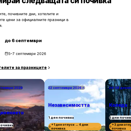
нирай следващата си почивка
коло столицата предлагат чист
сива природа и чудесни условия за
тдих.
те, почивните дни, хотелите и
ите цени за официалните празници в
я.
до 6 септември
5–7 септември 2026
телите за празниците
птември 2026
22 септември 2026 г.
24–28 деке
Независимостта
Коледа
инението
1 ден почивка
5 дни почи
+1 ден отпуск → 4 дни
+3 дни отп
почивка
почивка
почивка