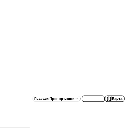
Списък
Карта
Препоръчани
Подреди
: