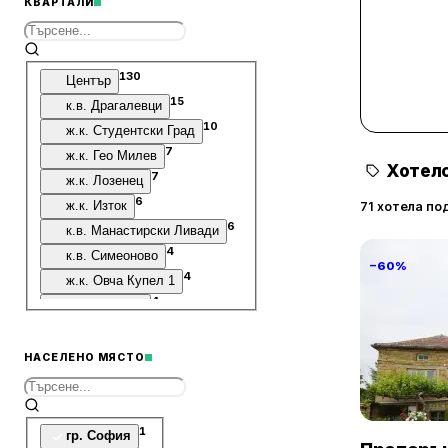
КВАРТАЛИ
130
Център
15
к.в. Драгалевци
10
ж.к. Студентски Град
7
ж.к. Гео Милев
Хотелс
7
ж.к. Лозенец
6
ж.к. Изток
71 хотела по
6
к.в. Манастирски Ливади
4
к.в. Симеоново
−60%
4
ж.к. Овча Купел 1
4
к.в. Подуяне
4
к.в. Витоша
3
ж.к. Бъкстон
НАСЕЛЕНО МЯСТО
3
Villa Vin S
ж.к. Дианабад
3
к.в. Горна Баня
Винарово
3
ж.к. Христо Смирненски
1
гр. София