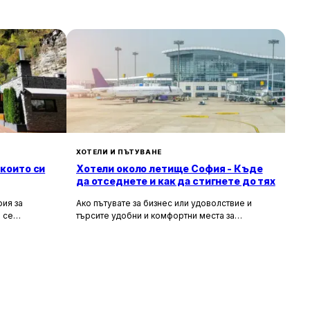
ХОТЕЛИ И ПЪТУВАНЕ
 които си
Хотели около летище София - Къде
да отседнете и как да стигнете до тях
ия за
Ако пътувате за бизнес или удоволствие и
 се
търсите удобни и комфортни места за
сива природа,
настаняване около летище София, то
ия за вас.
прочетете задължително тази статия. В нея ще
гарска кухня
разгледаме най-добрите хотели в близост до
рни
летището, удобните транспортни връзки, които
те място,
можете да използвате, и доверените
ткъснете от
таксиметрови компании, които ще ви осигурят
безпроблемно придвижване.