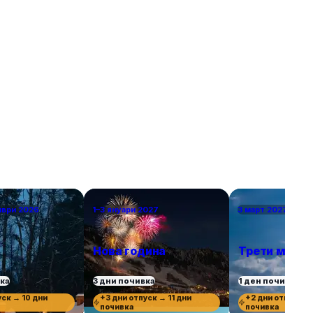
мври 2026
1–3 януари 2027
3 март 2027 г.
Нова година
Трети март
вка
3 дни почивка
1 ден почивка
уск → 10 дни
+3 дни отпуск → 11 дни
+2 дни отпуск →
почивка
почивка