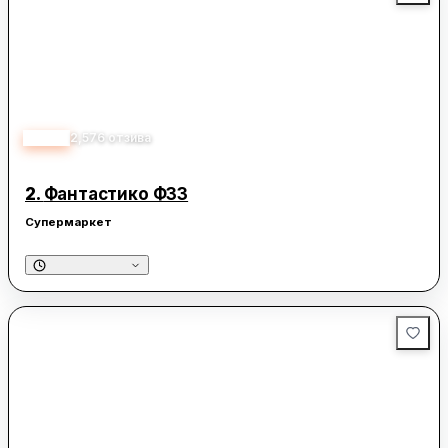
4.40
2,576
отзива
2.
Фантаcтико Ф33
Супермаркет