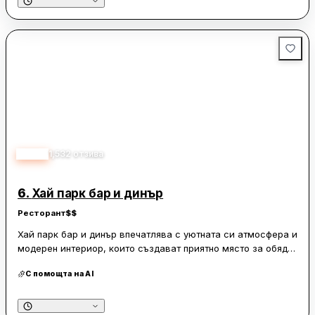
4.30
1,532
отзива
6.
Хай парк бар и динър
Ресторант
$$
Хай парк бар и динър впечатлява с уютната си атмосфера и
модерен интериор, които създават приятно място за обяд
или вечеря. Менюто предлага разнообразие от вкусни
С помощта на AI
ястия, включително бургери, стекове и специалитети,
които са добре приготвени и представени. Обслужването е
на високо ниво, с любезен и бърз персонал, който се