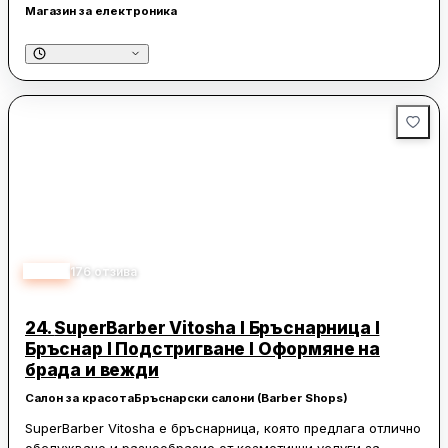
Магазин за електроника
4.40
176
отзива
24.
SuperBarber Vitosha І Бръснарница І
Бръснар І Подстригване І Оформяне на
брада и вежди
Салон за красота
Бръснарски салони (Barber Shops)
SuperBarber Vitosha е бръснарница, която предлага отлично
обслужване и разнообразие от козметични услуги за