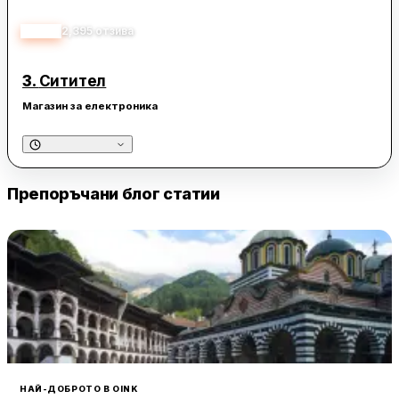
4.50
2,395
отзива
3.
Ситител
Магазин за електроника
Препоръчани блог статии
НАЙ-ДОБРОТО В OINK