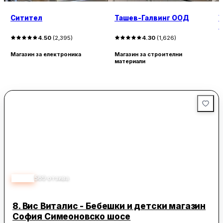
Ситител
Ташев-Галвинг ООД
V
к
е
4.50
(
2,395
)
4.30
(
1,626
)
Магазин за електроника
Магазин за строителни
материали
М
т
4.20
569
отзива
8.
Вис Виталис - Бебешки и детски магазин
София Симеоновско шосе