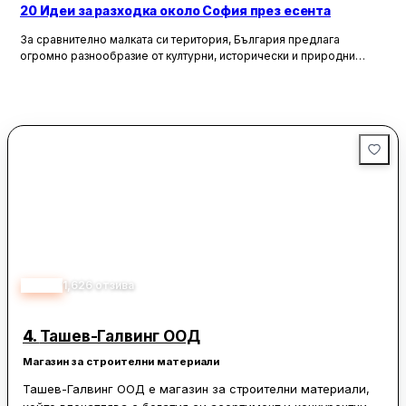
20 Идеи за разходка около София през есента
За сравнително малката си територия, България предлага
огромно разнообразие от културни, исторически и природни
забележителности. Ако разгледаме околностите на София в
радиус от около 150 км, ще открием множество вълнуващи
възможности за еднодневни разходки, особено през есента,
когато природата се обагря в невероятни цветове. През този
сезон планините около столицата предлагат чист въздух, красива
природа и чудесни условия за туризъм и отдих.
4.30
1,626
отзива
4.
Ташев-Галвинг ООД
Магазин за строителни материали
Ташев-Галвинг ООД е магазин за строителни материали,