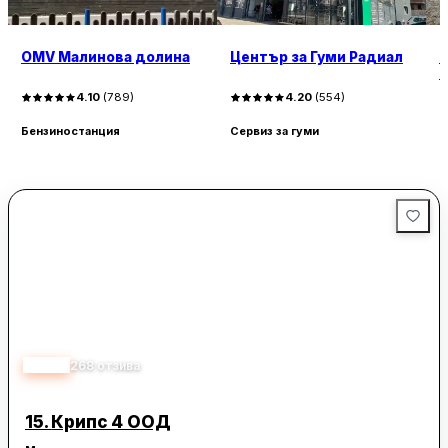
OMV Малинова долина
Център за Гуми Радиал
П
б
4.10
(
789
)
4.20
(
554
)
Бензиностанция
Сервиз за гуми
Б
4.40
268
отзива
15.
Крипс 4 ООД