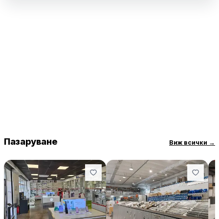
сред често споменаваните предимства.
Бензиностанцията предлага удобен достъп от
околовръстното шосе и разполага с уютен кът за кафе и
отдих, където клиентите могат да се насладят на едно от
най-добрите кафета, предлагани в веригите
бензиностанции. Макар че някои клиенти отбелязват, че
кафенето временно не функционира, общото впечатление за
обекта остава положително благодарение на доброто
обслужване и качествените услуги.
Пазаруване
Виж всички
→