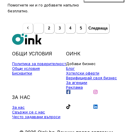
Помогнете ни и го добавете напълно
безплатно.
1
2
3
4
5
Следваща
ОБЩИ УСЛОВИЯ
ОИНК
Политика за поверителност
Добави бизнес
Общи условия
Блог
Бисквитки
Хотелски оферти
Верифицирай своя бизнес
За агенции
Реклама
ЗА НАС
За нас
Свържи се с нас
Често задавани въпроси