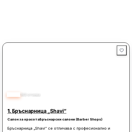
4.80
163
отзива
1.
Бръснарница „Shavi“
Салон за красота
Бръснарски салони (Barber Shops)
Бръснарница „Shavi“ се отличава с професионално и