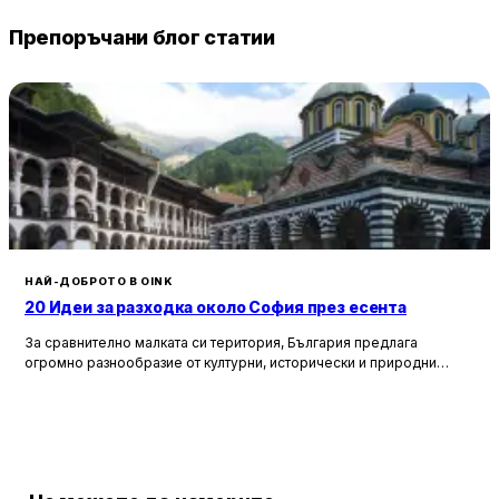
Препоръчани блог статии
НАЙ-ДОБРОТО В OINK
20 Идеи за разходка около София през есента
За сравнително малката си територия, България предлага
огромно разнообразие от културни, исторически и природни
забележителности. Ако разгледаме околностите на София в
радиус от около 150 км, ще открием множество вълнуващи
възможности за еднодневни разходки, особено през есента,
когато природата се обагря в невероятни цветове. През този
сезон планините около столицата предлагат чист въздух, красива
природа и чудесни условия за туризъм и отдих.