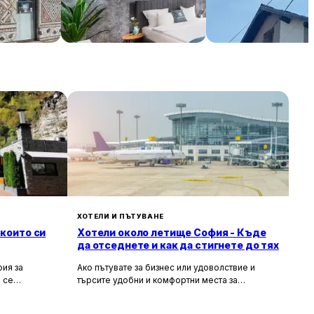
К
National Palace Of Culture
Стаи за гости Вале
1 Step Away!
€ / нощувка
399 € / нощувка
29 € / н
София
Банско
ХОТЕЛИ И ПЪТУВАНЕ
 които си
Хотели около летище София - Къде
да отседнете и как да стигнете до тях
ия за
Ако пътувате за бизнес или удоволствие и
 се
търсите удобни и комфортни места за
сива природа,
настаняване около летище София, то
ия за вас.
прочетете задължително тази статия. В нея ще