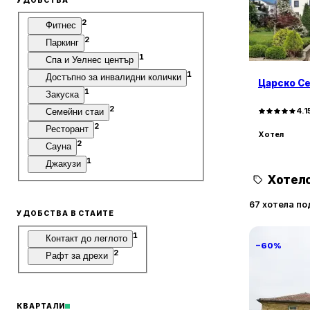
УДОБСТВА
2
Фитнес
2
Паркинг
1
Спа и Уелнес център
1
Достъпно за инвалидни колички
Царско Се
1
Закуска
2
4.1
Семейни стаи
2
Ресторант
Хотел
2
Сауна
1
Джакузи
Хотелс
67 хотела по
УДОБСТВА В СТАИТЕ
1
Контакт до леглото
−60%
2
Рафт за дрехи
КВАРТАЛИ