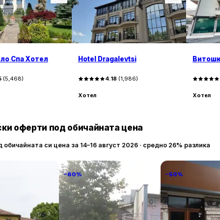
На място има и минимаркет. Витоша и ски лифтът Дра
има клуб по езда. Летище София е на 15,5 км.
ло Спа Хотел
Hotel Dragalevtsi
Витошк
5
(
5,468
)
4.18
(
1,986
)
Хотел
Хотел
ки оферти под обичайната цена
д обичайната си цена за 14–16 август 2026 · средно 26% разлика
−60%
−50%