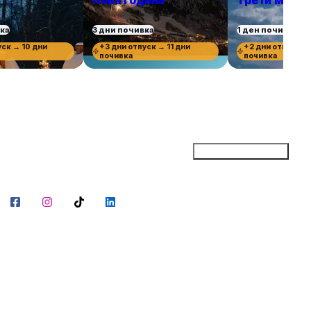
Нова година
Трети март
вка
3 дни почивка
1 ден почивка
уск → 10 дни
+3 дни отпуск → 11 дни
+2 дни отпуск →
почивка
почивка
Добави бизнес