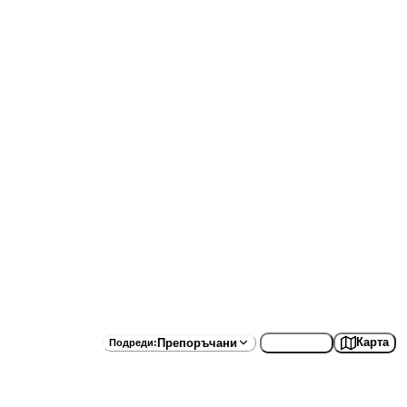
Списък
Карта
Препоръчани
Подреди
: