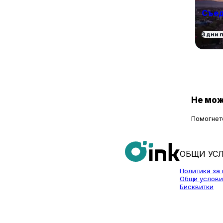
Съед
3 дни 
Не мож
Помогнете
ОБЩИ УС
Политика за
Общи услови
Бисквитки