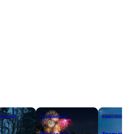
гарска кухня
разгледаме най-добрите хотели в близост до
рни
летището, удобните транспортни връзки, които
те място,
можете да използвате, и доверените
ткъснете от
таксиметрови компании, които ще ви осигурят
безпроблемно придвижване.
мври 2026
1–3 януари 2027
3 март 2027 г.