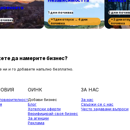
Независимостта
Коледа
инението
1 ден почивка
5 дни почи
+1 ден отпуск → 4 дни
+3 дни отп
почивка
почивка
почивка
ете да намерите бизнес?
 ни и го добавете напълно безплатно.
ЛОВИЯ
ОИНК
ЗА НАС
 поверителност
Добави бизнес
За нас
я
Блог
Свържи се с нас
Хотелски оферти
Често задавани въпроси
Верифицирай своя бизнес
За агенции
Реклама