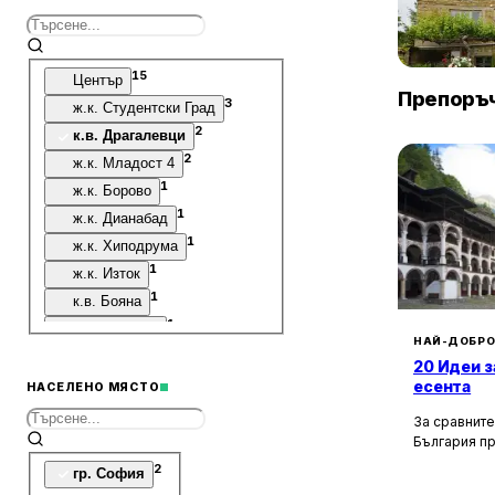
Villa Vin S
Винарово
15
Център
Препоръч
3
ж.к. Студентски Град
2
к.в. Драгалевци
2
ж.к. Младост 4
1
ж.к. Борово
1
ж.к. Дианабад
1
ж.к. Хиподрума
1
ж.к. Изток
1
к.в. Бояна
1
ж.к. Лозенец
НАЙ-ДОБРО
1
к.в. Манастирски Ливади
20 Идеи з
1
ж.к. Младост 1
есента
НАСЕЛЕНО МЯСТО
1
Жилищна Група - Зоопарк
За сравните
България п
културни, и
2
гр. София
забележите