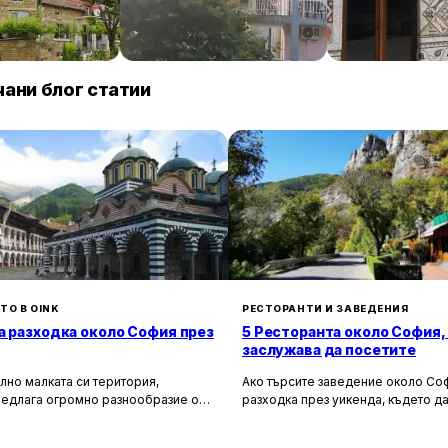
anto
Familia Fantastiko
ТРАКАРТ-ПАР
89 € / нощувка
60 € / нощувка
30 
Китен
Крумово
ани блог статии
ТО В OINK
РЕСТОРАНТИ И ЗАВЕДЕНИЯ
а разходка около София през
5 Ресторанта около София,
заслужава да посетите
лно малката си територия,
Ако търсите заведение около Соф
редлага огромно разнообразие от
разходка през уикенда, където да
сторически и природни
насладите на вкусна храна и кра
лности. Ако разгледаме
имаме няколко отлични предложен