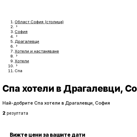
Област София (столица)
София
Драгалевци
Хотели и настаняване
Хотели
Спа
Спа хотели в Драгалевци, С
Най-добрите Спа хотели в Драгалевци, София
2
резултата
Вижте цени за вашите дати