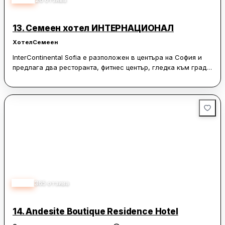
13.
Семеен хотел ИНТЕРНАЦИОНАЛ
Хотел
Семеен
InterContinental Sofia е разположен в центъра на София и
предлага два ресторанта, фитнес център, гледка към града
и планината. Хотелът е удобно разположен до
историческите и културни забележителности, както и до
търговската зона. Предлага различни удобства като
консиерж услуги, безплатен WiFi, румсървиз и обмяна на
валута. Всички стаи са оборудвани с телевизор, климатик
и собствена баня. Закуската може да бъде континентална
или а-ла-карт. В хотела има тераса, а в близост може да
се упражняват различни дейности като пешеходен туризъм,
ски и колоездене. Разполага с туристическо бюро,
автомобили под наем и бизнес център. Популярните
забележителности в близост включват университета,
4.23
365
отзива
катедралата и театъра. Летище София е на 9 км разстояние
и се предлага летищен трансфер срещу заплащане.
14.
Andesite Boutique Residence Hotel