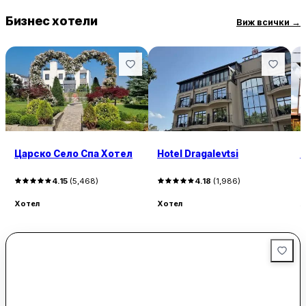
Бизнес хотели
Виж всички
→
Царско Село Спа Хотел
Hotel Dragalevtsi
F
4.15
(
5,468
)
4.18
(
1,986
)
Хотел
Хотел
Х