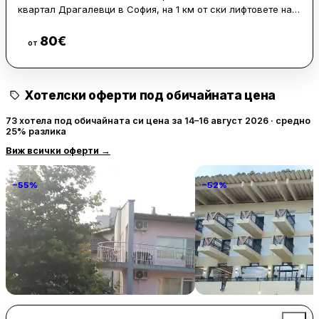
квартал Драгалевци в София, на 1 км от ски лифтовете на
Алеко. За гостите са осигурени безплатен Wi-Fi и
безплатен паркинг.
80
€
Виж цени
от
Стаите разполагат с балкон с гледка към града и
планината. Всяка от тях е със собствена баня, минибар и
Хотелски оферти под обичайната цена
сателитна телевизия.
73 хотела под обичайната си цена за 14–16 август 2026 · средно
На място има традиционен ресторант, кафене и бар с
25% разлика
панорамна гледка. В хотела се сервира закуска всяка
Виж всички оферти
→
сутрин, а центърът на София е на 8 км.
−55%
−52%
Familia Fantastiko
Grand Hotel & Therme V
Tarnovo
68 € / нощувка
106 
Китен
Велико Търново