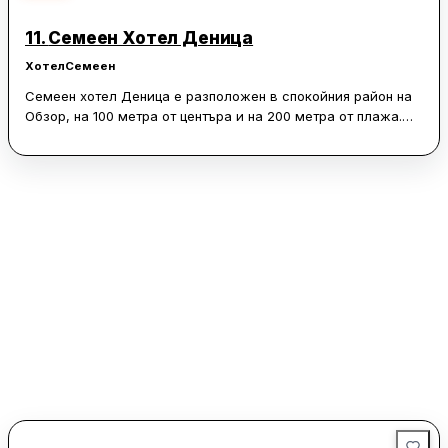
прави „Снежанка“ предпочитан избор за много посетители.
11.
Семеен Хотел Деница
Хотел
Семеен
Семеен хотел Деница е разположен в спокойния район на
Обзор, на 100 метра от центъра и на 200 метра от плажа.
Предлага удобни стаи със застъпен балкон и безплатен
достъп до интернет. Гостите могат да използват безплатно
барбекюто в градината на хотела. В комплекса има
сезонен ресторант, който сервира традиционни български
ястия. Всички стаи в хотел Деница разполагат с дървен под
и климатик с индивидуално управление. Всяка стая е
оборудвана с малък хладилник, телевизия с кабелни
канали и балкон. Някои от тях включват добре оборудван
кухненски кът с трапезария. На рецепцията, която работи
целодено, има безплатен сейф, а персоналът може да
организира наем на коли или велосипеди. Хотелът
предлага безплатен паркинг, а най-близкият супермаркет е
на 50 метра разстояние. В близост се намират автогарата
на града и различни магазини, на 10 километра е плаж
Иракли, а на 30 километра - Слънчев бряг.