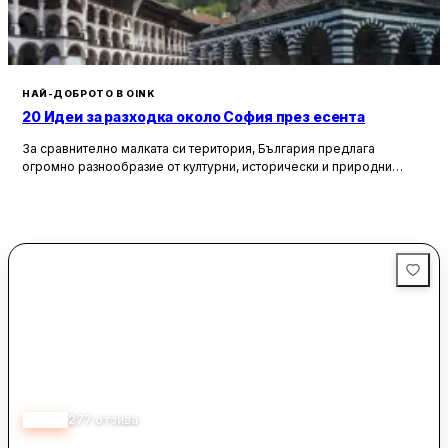
НАЙ-ДОБРОТО В OINK
20 Идеи за разходка около София през есента
За сравнително малката си територия, България предлага
огромно разнообразие от културни, исторически и природни
забележителности. Ако разгледаме околностите на София в
радиус от около 150 км, ще открием множество вълнуващи
възможности за еднодневни разходки, особено през есента,
когато природата се обагря в невероятни цветове. През този
сезон планините около столицата предлагат чист въздух, красива
природа и чудесни условия за туризъм и отдих.
4.38
277
отзива