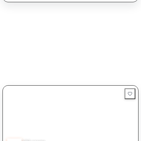
Обслужването в „Ботегата на Ъгъла“ е на високо ниво, с
усмихнат и любезен персонал, който е винаги готов да
помогне и да даде компетентни препоръки по менюто.
Сервитьорите са внимателни и бързи, дори когато
заведението е пълно. Заведението е малко, затова е
препоръчително да се направи резервация, особено в
петък и събота вечер. Цените са над средните, но отговарят
на качеството на храната и обслужването.
4.50
1,157
отзива