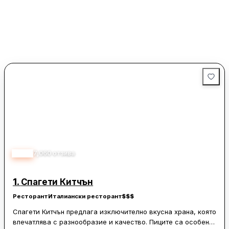
4.10
7,060
отзива
1.
Спагети Китчън
Ресторант
Италиански ресторант
$$$
Спагети Китчън предлага изключително вкусна храна, която
впечатлява с разнообразие и качество. Пиците са особено