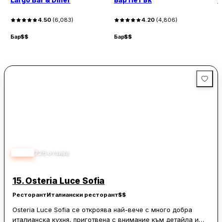
Largo Bar & Diner
Бар Петък
T
4.50
(
6,083
)
4.20
(
4,806
)
Бар
$$
Бар
$$
Б
4.50
726
отзива
15.
Osteria Luce Sofia
Ресторант
Италиански ресторант
$$
Osteria Luce Sofia се откроява най-вече с много добра
италианска кухня, приготвена с внимание към детайла и