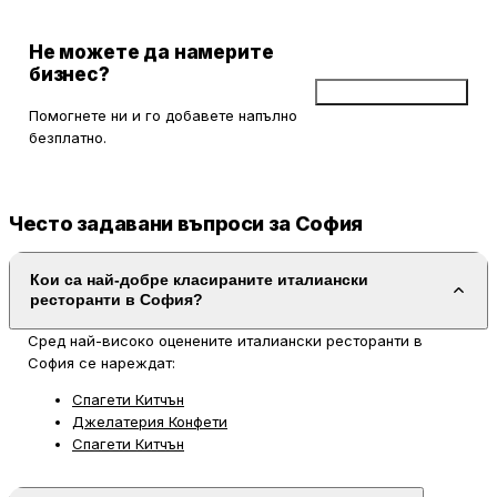
Не можете да намерите
бизнес?
Добави бизнес
Помогнете ни и го добавете напълно
безплатно.
Често задавани въпроси за София
Кои са най-добре класираните италиански
ресторанти в София?
Сред най-високо оценените италиански ресторанти в
София се нареждат:
Спагети Китчън
Джелатерия Конфети
Спагети Китчън