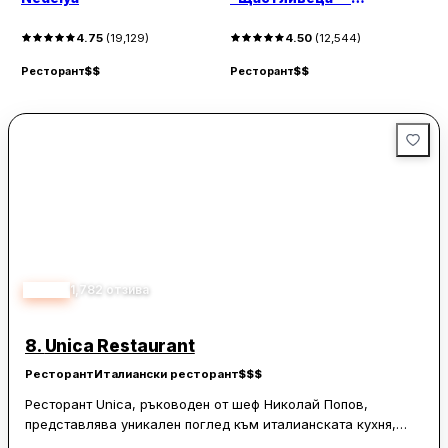
Витошка
4.75
(
19,129
)
4.50
(
12,544
)
Р
Ресторант
$$
Ресторант
$$
4.60
1,782
отзива
8.
Unica Restaurant
Ресторант
Италиански ресторант
$$$
Ресторант Unica, ръководен от шеф Николай Попов,
представлява уникален поглед към италианската кухня,
съчетавайки я с български продукти и подправки.