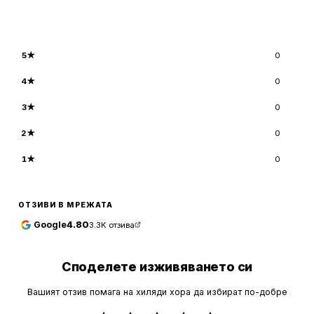
5
★
0
4
★
0
3
★
0
2
★
0
1
★
0
ОТЗИВИ В МРЕЖАТА
Google
4.80
3.3K
отзива
Споделете изживяването си
Вашият отзив помага на хиляди хора да избират по-добре