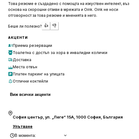
доброто настроение.
Това резюме е създадено с помощта на изкуствен интелект, въз
основа на скорошни отзиви в мрежата и Oink. Oink не носи
Менюто на Legé Bar & Diner предлага вкусни ястия,
отговорност за това резюме и мненията в него.
приготвени с внимание и без излишна претенциозност.
👍
👎
Беше ли полезно?
Порциите са големи и засищащи, а цените са разумни и
достъпни. Храната получава висока оценка от
АКЦЕНТИ
клиентите, които често споменават, че ще се върнат
Приема резервации
отново. Това е място, където добрата храна и
Тоалетна с достъп за хора в инвалидни колички
отличното обслужване вървят ръка за ръка, създавайки
Доставка
незабравими моменти за всеки посетител.
Места отвън
Платен паркинг на улицата
Отлични коктейли
Виж всички акценти
София център, ул. „Леге“ 15A, 1000 София, България
Упътване
В момента
: