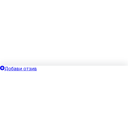
Добави отзив
ОБЩИ УСЛОВИЯ
ОИНК
Политика за поверителност
Добави бизнес
Общи условия
Блог
Бисквитки
Хотелски оферти