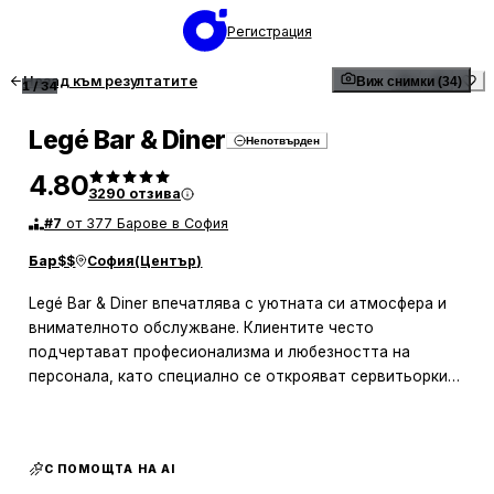
Регистрация
Назад към резултатите
Виж снимки (34)
1
/
34
Legé Bar & Diner
Непотвърден
4.80
3290
отзива
#
7
от 377 Барове в София
Бар
$$
София
(
Център
)
Legé Bar & Diner впечатлява с уютната си атмосфера и
внимателното обслужване. Клиентите често
подчертават професионализма и любезността на
персонала, като специално се открояват сервитьорките
Габи и Жани, които се грижат за приятното преживяване
на посетителите. Обстановката е приветлива и
подходяща за срещи с приятели, а разнообразието от
С ПОМОЩТА НА AI
авторски коктейли и свежи напитки допринася за