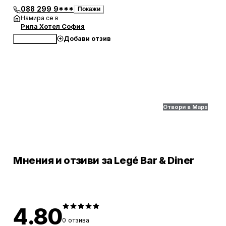
088 299 9***
Покажи
Намира се в
Рила Хотел София
Добави отзив
Обади се
Отвори в Maps
Мнения и отзиви за Legé Bar & Diner
4.80
0
отзива