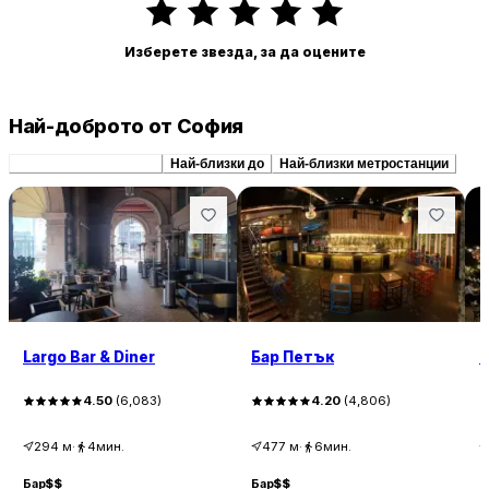
Изберете звезда, за да оцените
Най-доброто от София
Препоръчани сходни
Най-близки до
Най-близки метростанции
Largo Bar & Diner
Бар Петък
T
4.50
(
6,083
)
4.20
(
4,806
)
294
м
·
4мин.
477
м
·
6мин.
Бар
$$
Бар
$$
Б