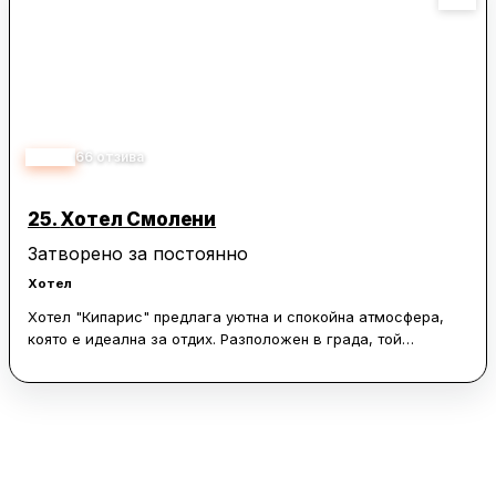
3.80
66
отзива
25.
Хотел Смолени
Затворено за постоянно
Хотел
Хотел "Кипарис" предлага уютна и спокойна атмосфера,
която е идеална за отдих. Разположен в града, той
съчетава уединение с удобството на лесен достъп до
местните забележителности. Гостите често отбелязват
чистотата и топлината на помещенията, което допринася за
комфортния престой. Хотелът впечатлява с приветлив и
учтив персонал, който е винаги готов да помогне и да
отговори на нуждите на посетителите.