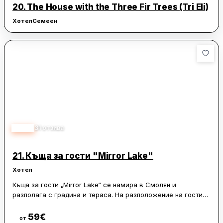
така и за празнични събития, като се отличава с приятна
20.
The House with the Three Fir Trees (Tri Eli)
обстановка и вкусна кухня, които оставят трайни спомени у
Хотел
Семеен
гостите.
4.98
31
отзива
21.
Къща за гости "Mirror Lake"
Хотел
Къща за гости „Mirror Lake“ се намира в Смолян и
разполага с градина и тераса. На разположение на гостите
са безплатен WiFi и безплатен частен паркинг.
59
€
Виж цени
от