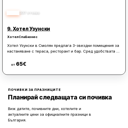
4.75
337
отзива
9.
Хотел Узунски
Хотел
Спа
Бизнес
Хотел Узунски в Смолян предлага 3-звездни помещения за
настаняване с тераса, ресторант и бар. Сред удобствата за
гостите са денонощна рецепция, летищни трансфери, рум-
сървиз и безплатен WiFi на цялата територия.
65
€
Виж цени
от
Стаите разполагат с гардероб и телевизор с плосък екран.
Самостоятелните бани са с биде и сешоар, а част от
помещенията за настаняване имат изглед към планината.
ПОЧИВКИ ЗА ПРАЗНИЦИТЕ
Планирай следващата си почивка
В Смолян и района има условия за различни дейности,
включително колоездене. Международно летище Пловдив е
на 81 км.
Виж датите, почивните дни, хотелите и
актуалните цени за официалните празници в
България.