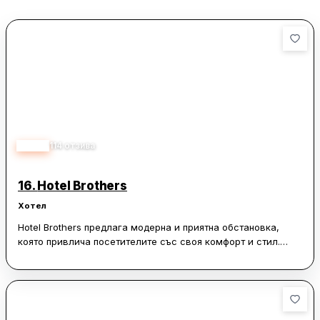
уловена риба. Локацията е удобна и леснодостъпна, а
интернет връзката е отлична за тези, които се нуждаят от
нея. ЕКО ХОТЕЛ МАКРЕЛОВ е идеален избор за тези, които
търсят уют и комфорт в сърцето на Родопите.
3.90
114
отзива
16.
Hotel Brothers
Хотел
Hotel Brothers предлага модерна и приятна обстановка,
която привлича посетителите със своя комфорт и стил.
Стаите са просторни и предлагат красиви гледки от
терасите, което допринася за релаксиращото
преживяване. Гостите често отбелязват професионалното и
любезно обслужване, което прави престоя още по-приятен.
Ресторантът на хотела също е високо оценен, предлагайки