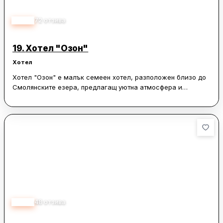
4.80
72
отзива
19.
Хотел "Озон"
Хотел
Хотел "Озон" е малък семеен хотел, разположен близо до
Смолянските езера, предлагащ уютна атмосфера и
впечатляващи гледки. Гостите често отбелязват високото
ниво на чистота и подреденост на стаите, които са
обзаведени с всичко необходимо за комфортен престой.
Хотелът е известен със своята вкусна храна, като много от
посетителите препоръчват да се доверите на препоръките
на шеф-готвача. Местоположението му предлага
спокойствие и красота, което го прави идеален за почивка.
Обслужването в хотел "Озон" е оценявано високо, като
гостите често споменават гостоприемството и
любезността на собствениците и персонала. Те се грижат
4.20
48
отзива
за това престоят на всеки посетител да бъде специален и
приятен. Хотелът е подходящ както за спокойна почивка,