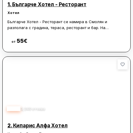
1.
Българче Хотел - Ресторант
Хотел
Българче Хотел - Ресторант се намира в Смолян и
разполага с градина, тераса, ресторант и бар. На
разположение са още румсървис и безплатен WiFi в целия
хотел.
55
€
Виж цени
от
Най-близкото летище е международно летище Пловдив,
което се намира на 83 км от хотела.
4.65
3,340
отзива
2.
Кипарис Алфа Хотел