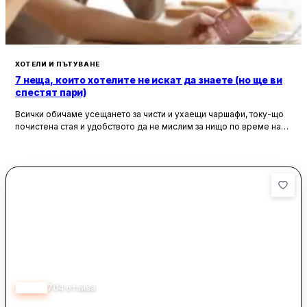
планинските пътеки гостите могат да прекарат време край
камината в лоби бара.
ХОТЕЛИ И ПЪТУВАНЕ
7 неща, които хотелите не искат да знаете (но ще ви
спестят пари)
Всички обичаме усещането за чисти и ухаещи чаршафи, току-що
почистена стая и удобството да не мислим за нищо по време на
почивка. Хотелите са създадени, за да ни предложат това бягство
от ежедневието, но истината е, че зад бляскавите фасади и
усмихнати рецепционисти се крият редица тайни, които могат да
олекотят портфейла ви значително.
4.65
704
отзива