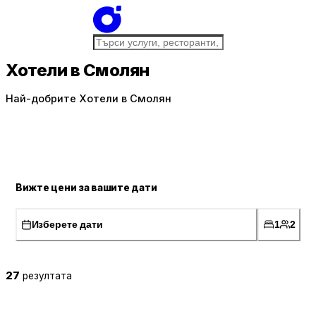
Хотели в Смолян
Най-добрите Хотели в Смолян
Вижте цени за вашите дати
Изберете дати
1
2
27
резултата