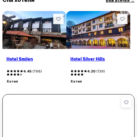
Виж всички
→
Hotel Smilen
Hotel Silver Hills
4.45
(
768
)
4.20
(
139
)
Хотел
Хотел