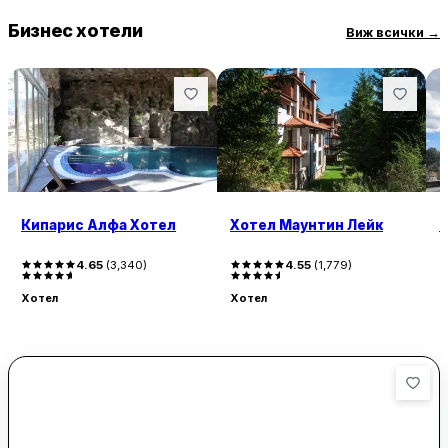
Бизнес хотели
Виж всички
→
Кипарис Алфа Хотел
Хотел Маунтин Лейк
Р
4.65
(
3,340
)
4.55
(
1,779
)
Хотел
Хотел
Х