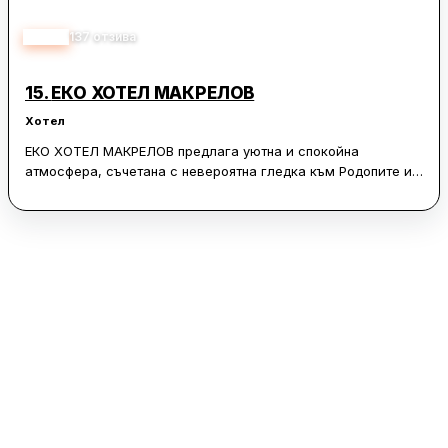
3.90
137
отзива
15.
ЕКО ХОТЕЛ МАКРЕЛОВ
Хотел
ЕКО ХОТЕЛ МАКРЕЛОВ предлага уютна и спокойна
атмосфера, съчетана с невероятна гледка към Родопите и
Смолян. Гостите могат да се насладят на топли и чисти
стаи, които са добре отоплени и оборудвани с всички
необходими удобства. Хотелът е известен със своето
гостоприемство и приятелска атмосфера, която кара
посетителите да се чувстват като у дома си. Персоналът е
изключително приветлив и отзивчив, винаги готов да
помогне и да предостави информация за местните
забележителности.
Хотелът се отличава с достъпни цени и добро съотношение
качество/цена, което го прави предпочитано място за
отсядане. Гостите често споменават вкусната местна
храна, включваща родопски специалитети и прясно