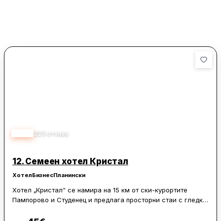
4.33
223
отзива
12.
Семеен хотел Кристал
Хотел
Бизнес
Планински
Хотел „Кристал“ се намира на 15 км от ски-курортите
Пампорово и Студенец и предлага просторни стаи с гледка
към едно от Смолянските езера. На разположение са
безплатен безжичен интернет и безплатен паркинг.