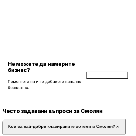
Въпреки че някои гости отбелязват липсата на съвременни
удобства като климатизация, общото впечатление от
престоя е положително. Хотелът е малък и симпатичен,
което го прави подходящ за семейни посещения и предлага
уютна обстановка. Много от посетителите препоръчват
"Кипарис" като приятно място за почивка и оценяват
високо усилията на персонала да осигури приятно
изживяване.
Не можете да намерите
бизнес?
Добави бизнес
Помогнете ни и го добавете напълно
безплатно.
Често задавани въпроси за Смолян
Кои са най-добре класираните хотели в Смолян?