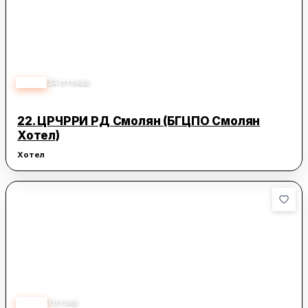
3.80
34
отзива
22.
ЦРЧРРИ РД Смолян (БГЦПО Смолян
Хотел)
Хотел
5.00
1
отзив