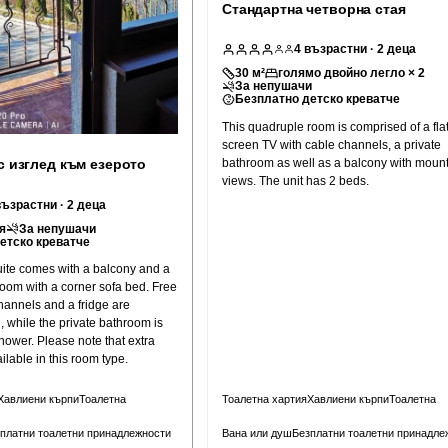
Стандартна четворна стая
4
възрастни
· 2 деца
30
м²
голямо двойно легло × 2
За непушачи
Безплатно детско креватче
This quadruple room is comprised of a flat
screen TV with cable channels, a private
bathroom as well as a balcony with moun
с изглед към езерото
views. The unit has 2 beds.
възрастни
· 2 деца
я
За непушачи
етско креватче
uite comes with a balcony and a
room with a corner sofa bed. Free
channels and a fridge are
, while the private bathroom is
te that extra
ilable in this room type.
Хавлиени кърпи
Тоалетна
Тоалетна хартия
Хавлиени кърпи
Тоалетна
платни тоалетни принадлежности
Вана или душ
Безплатни тоалетни принадле