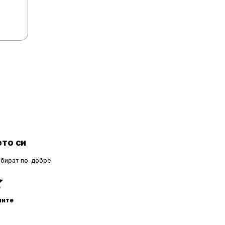
то си
збират по-добре
ните