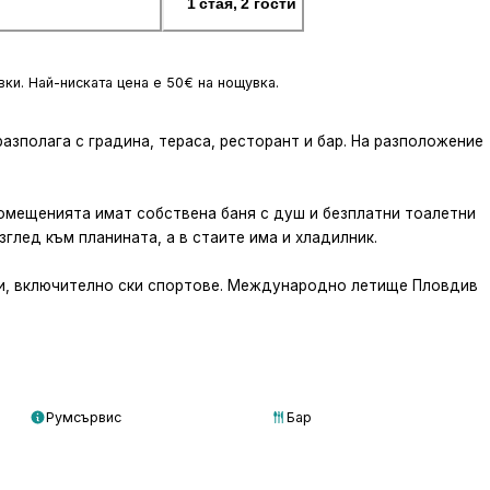
1 стая, 2 гости
ки. Най-ниската цена е 50€ на нощувка.
разполага с градина, тераса, ресторант и бар. На разположение
 Помещенията имат собствена баня с душ и безплатни тоалетни
зглед към планината, а в стаите има и хладилник.
ти, включително ски спортове. Международно летище Пловдив
Румсървис
Бар