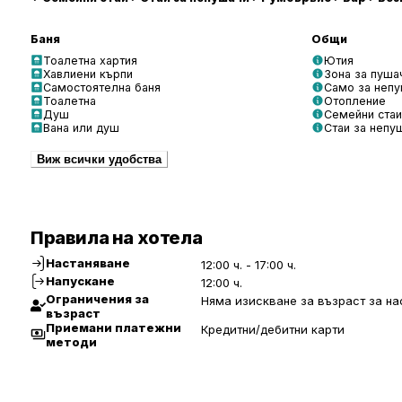
Баня
Общи
Тоалетна хартия
Ютия
Хавлиени кърпи
Зона за пуша
Самостоятелна баня
Само за неп
Тоалетна
Отопление
Душ
Семейни стаи
Вана или душ
Стаи за непу
Виж всички удобства
Правила на хотела
Настаняване
12:00 ч. - 17:00 ч.
Напускане
12:00 ч.
Ограничения за
Няма изискване за възраст за на
възраст
Приемани платежни
Кредитни/дебитни карти
методи