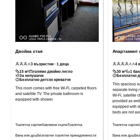
Двойна стая
Апартамент 
3
възрастни
· 1 деца
4
15
м²
голямо двойно легло
30
м²
1
бан
За непушачи
Безплатно д
Безплатно детско креватче
This spacious s
This room comes with free Wi-Fi, carpeted floors
separate living 
and satellite TV. The private bathroom is
Wi-Fi, satellite 
equipped with shower.
provided as well
equipped with shower. Please no
beds are not ava
Тоалетна хартия
Хавлиени кърпи
Тоалетна
Тоалетна хартия
Вана или душ
Безплатни тоалетни принадлежности
Вана или душ
Без