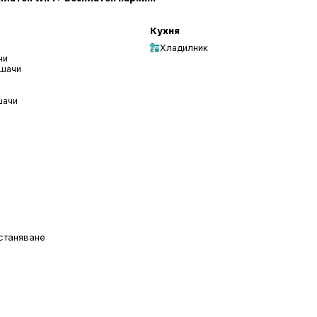
Кухня
Хладилник
чи
ушачи
шачи
станяване