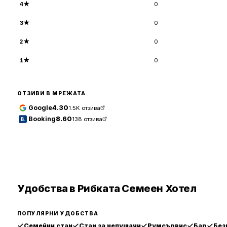
4
★
0
3
★
0
2
★
0
1
★
0
ОТЗИВИ В МРЕЖАТА
Google
4.30
1.5K
отзива
Booking
8.60
138
отзива
Удобства в Рибката Семеен Хотел
ПОПУЛЯРНИ УДОБСТВА
Семейни стаи
Стаи за непушачи
Румсървис
Бар
Без