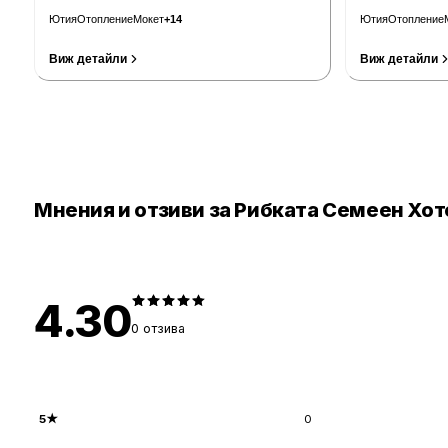
Ютия
Отопление
Мокет
+
14
Ютия
Отопление
Виж детайли
Виж детайли
Мнения и отзиви за Рибката Семеен Хот
4.30
0
отзива
5
★
0