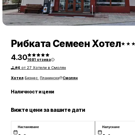
Рибката Семеен Хотел
★★
4.30
1681
отзива
#
4
от 27 Хотели в Смолян
Хотел
·
Бизнес
,
Планински
Смолян
Наличност и цени
Вижте цени за вашите дати
Настаняване
Напускане