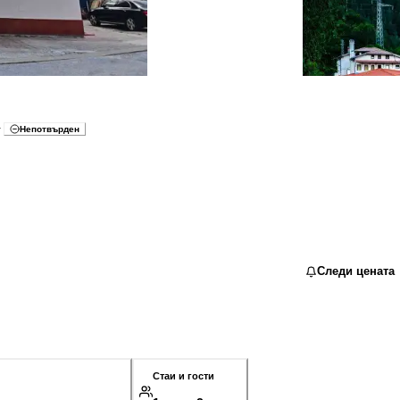
★
Непотвърден
Следи цената
Стаи и гости