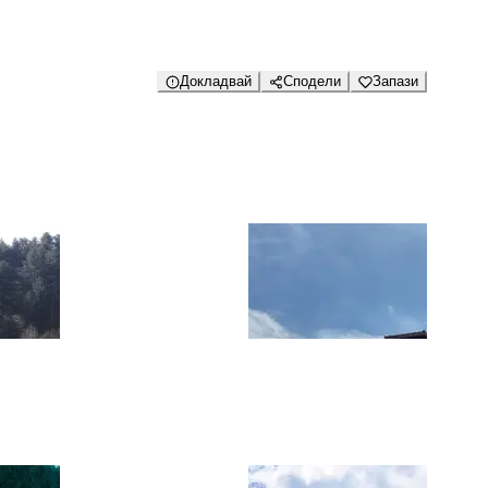
Докладвай
Сподели
Запази