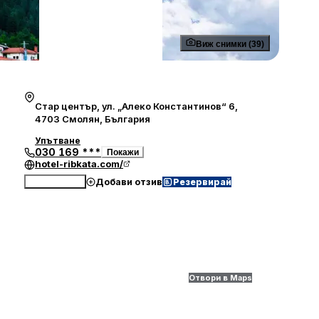
Виж снимки (39)
Стар център, ул. „Алеко Константинов“ 6,
4703 Смолян, България
Упътване
030 169 ***
Покажи
hotel-ribkata.com/
Добави отзив
Резервирай
Обади се
Отвори в Maps