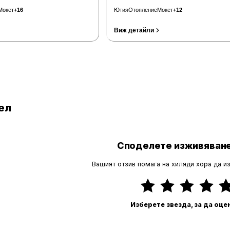
Мокет
+
16
Ютия
Отопление
Мокет
+
12
Виж детайли
Провери цени
ел
Споделете изживяване
Вашият отзив помага на хиляди хора да и
Изберете звезда, за да оце