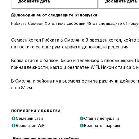
Добавете дата
Добавете дата
Свободни 48 от следващите 61 нощувки
Рибката Семеен Хотел има свободни 48 от следващите 61 нощув
Семеен хотел Рибката в Смолян е 3-звезден хотел, който 
на гостите са още рум-сървиз и денонощна рецепция.
Всяка стая е с балкон, бюро и телевизор с плосък екран.
принадлежности, както и безплатен WiFi. Някои стаи са с и
В Смолян и района има възможности за различни дейнос
е на 81 км.
ПОПУЛЯРНИ УДОБСТВА
Семейни стаи
Стаи за непушачи
Безплатен WiFi
Безплатен паркинг
Виж всички популярни удобства