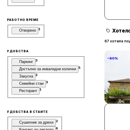
РАБОТНО ВРЕМЕ
1
Хотелс
Отворено
67 хотела по
УДОБСТВА
−60%
3
Паркинг
5
Достъпно за инвалидни колички
2
Закуска
3
Семейни стаи
1
Ресторант
Villa Vin S
Винарово
УДОБСТВА В СТАИТЕ
2
Сушилник за дрехи
6
Контакт до леглото