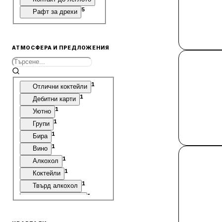
5
Рафт за дрехи
АТМОСФЕРА И ПРЕДЛОЖЕНИЯ
1
Отлични коктейли
1
Дебитни карти
1
Уютно
1
Групи
1
Бира
1
Вино
1
Алкохол
1
Коктейли
1
Твърд алкохол
1
Места за сядане
1
Консумация на място
1