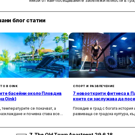
някои от най-посещаваните забележителности в гра
200 м, а наблизо са още Римският театър, Небет Те
Пловдив.
ани блог статии
Хотелът предлага климатизирани стаи, градина и без
гардероб, а някои помещения имат собствена баня с
принадлежности. Част от стаите са с изглед към гра
Арт Хаус Пловдив се намира на 3,8 км от търговски це
Международно летище Пловдив. В района на по-голе
Хисаря на 42 км, Бачковският манастир на 29 км и 
ТО В OINK
СПОРТ И РАЗВЛЕЧЕНИЕ
ите басейни около Пловдив
7 новооткрити фитнеса в П
на Oink)
които си заслужава да пос
к, температурите се покачват, а
Пловдив е град с богата история 
разхлаждане и почивка става все
развиваща се градска култура, к
а. За щастие, не е нужно да
активният начин на живот заема 
к до морето, за да се потопите в
роля. През последните месеци с
на водата. Районът около Пловдив
няколко нови фитнес дестинации, 
7.
The Old Town Apartnent 29.6.18