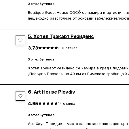
Хотел
Бутиков
Boutique Guest House COCÓ се намира в артистичния
пешеходно разстояние от основни забележителности 
/ 400 m, Старият град – на 7 мин / 600 m, а Междуна
m. Plaza Mall и Markovo Tepe Mall са в рамките на 2
обществен транспорт.
5.
Хотел Тракарт Резиденс
Стаите са индивидуално обзаведени в класически с
3.73
331
отзива
безплатен Wi-Fi, TV, сешоар и безплатни тоалетни 
самостоятелни и оборудвани с душ. Настаняването се
Хотел
Бутиков
позволява по-гъвкаво пристигане.
Хотел Тракарт Резиденс се намира в град Плодовик, 
„Пловдив Плаза“ и на 40 км от Римската гробница Х
Сградата е паметник на културата и няма асансьор. 
градина и климатизирани стаи с безплатен WiFi и са
Централна автогара е на 2 km, Северна автогара – н
на 1.5 km. Към къщата за гости работи и коктейл бар
Помещенията за настаняване разполагат с вътрешен 
6.
Art House Plovdiv
авторски коктейли.
плосък екран с кабелни канали. Хисар Капия е на 2 
Бачковският манастир се намира на 31 км.
4.95
14
отзива
В близост до хотела са Международен панаир в гр. П
Хотел
Бутиков
и Небет тепе. Международно летище Бургас е на 17 к
Арт Хаус Пловдив е място за настаняване в центъра