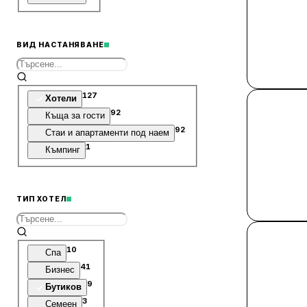
ВИД НАСТАНЯВАНЕ
127
Хотели
92
Къща за гости
92
Стаи и апартаменти под наем
1
Къмпинг
ТИП ХОТЕЛ
10
Спа
41
Бизнес
9
Бутиков
3
Семеен