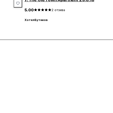
тни места за плаж, почивка и
заслужава да посетите, ако искат
– от семейни комплекси с
подобрите формата си или прост
извори до модерни бар-басейни с
5.00
разнообразите тренировъчната си
2
отзива
акузита.
Представяме ви седем впечатляв
които предлагат модерни услови
Хотел
Бутиков
индивидуално преживяване за вс
на спорта.