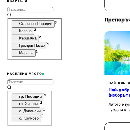
Десерти
КВАРТАЛИ
1
Кафе
Препоръч
3
Старинен Пловдив
2
Капана
2
Кършияка
1
Гроздов Пазар
1
Мараша
НАСЕЛЕНО МЯСТО
НАЙ-ДОБРО
Най-добр
(изборът 
9
гр. Пловдив
2
гр. Хисаря
Лятото е ту
нуждата от 
1
с. Дуванлии
по-неотложн
1
с. Крумово
пътувате ча
прохладата 