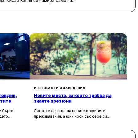
да. Хисар Капия се намира само на
пе и Международният панаир на
платен WiFi. Всяка стая разполага с
 душ и безплатни тоалетни
да.
нтър Plovdiv Plaza и на 15 км от
ми разстояния са Римската гробница
изворът Момина сълза на 43 км.
РЕСТОРАНТИ И ЗАВЕДЕНИЯ
ловдив,
Новите места, за които трябва да
етите
знаете през юни
и бързо
Лятото е сезонът на новите открития и
ъдето
преживявания, а юни носи със себе си
все по-важна
няколко нови заведения, които непременно
е очертаха
трябва да посетите. От ресторанти с авторска
които си
кухня, през уютен рестобар, до уникални