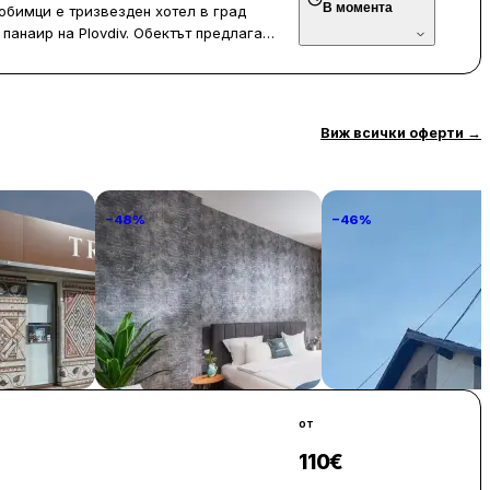
В момента
любимци е тризвезден хотел в град
е предлага а-ла-карт или
панаир на Plovdiv. Обектът предлага
м, а Римската гробница Хисаря – на 43
инг и платен летищен трансфер.
отелът предлага платен летищен
iFi, самостоятелна баня, кът за
ст от помещенията за настаняване имат
Виж всички оферти
→
 маса.
нг и домашни любимци се намират
Капия. Международно летище Бургас е на
−48%
−46%
К
National Palace Of Culture
Стаи за гости Вале
1 Step Away!
€ / нощувка
399 € / нощувка
29 € / н
София
Банско
от
110
€