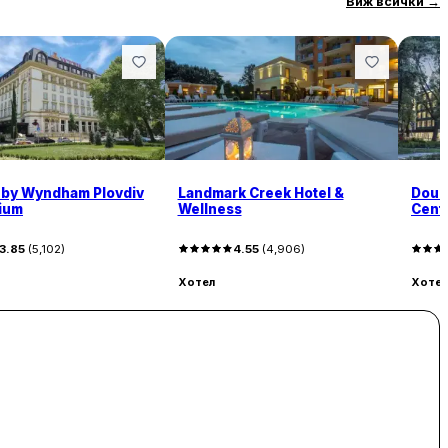
Виж всички
→
by Wyndham Plovdiv
Landmark Creek Hotel &
Doubl
ium
Wellness
Cent
3.85
(
5,102
)
4.55
(
4,906
)
Хотел
Хотел