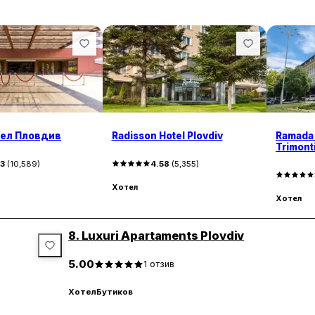
тел Пловдив
Radisson Hotel Plovdiv
Ramada 
Trimont
43
(
10,589
)
4.58
(
5,355
)
Хотел
Хотел
8.
Luxuri Apartaments Plovdiv
5.00
1
отзив
Хотел
Бутиков