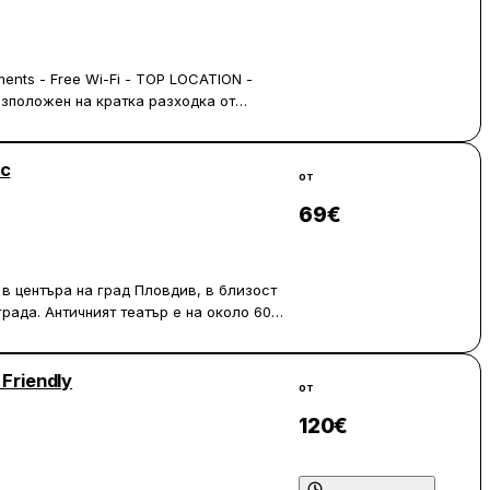
Виж цени
ments - Free Wi-Fi - TOP LOCATION -
разположен на кратка разходка от
забележителности.
интериор и съвременни удобства. В
ас
от
смарт телевизори и USB контакти за
69
€
нът на Пловдив се намира на кратко
Виж цени
летище Пловдив е на 14 км.
 в центъра на град Пловдив, в близост
рада. Античният театър е на около 600
, а Хисар Капия – на 200 метра от
 Friendly
от
няване с безплатен Wi-Fi, кът за
, гардероб и самостоятелна баня с душ
120
€
те разполагат с балкон с изглед към
Виж цени