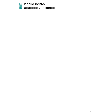
Спално бельо
Гардероб или килер