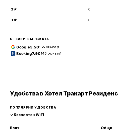
2
★
0
1
★
0
ОТЗИВИ В МРЕЖАТА
Google
3.50
185
отзива
Booking
7.90
146
отзива
Удобства в Хотел Тракарт Резиденс
ПОПУЛЯРНИ УДОБСТВА
Безплатен WiFi
Баня
Общи