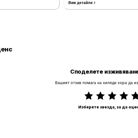
Виж детайли
Провери цени
денс
Споделете изживяване
Вашият отзив помага на хиляди хора да и
Изберете звезда, за да оце