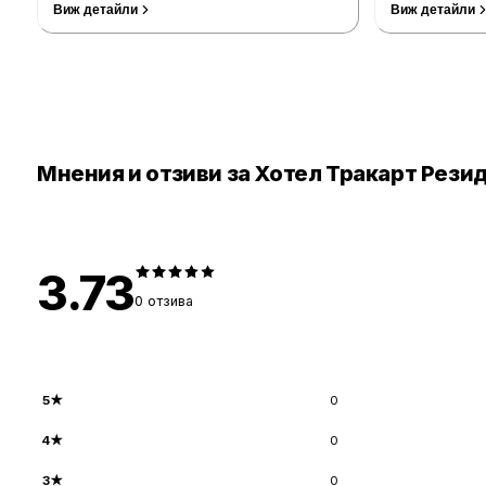
Виж детайли
Виж детайли
Мнения и отзиви за Хотел Тракарт Рези
3.73
0
отзива
5
★
0
4
★
0
3
★
0