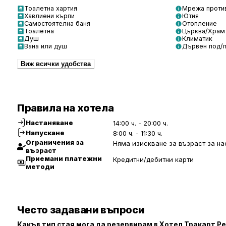
Тоалетна хартия
Мрежа проти
Хавлиени кърпи
Ютия
Самостоятелна баня
Отопление
Тоалетна
Църква/Храм
Душ
Климатик
Вана или душ
Дървен под/
Виж всички удобства
Правила на хотела
Настаняване
14:00 ч. - 20:00 ч.
Напускане
8:00 ч. - 11:30 ч.
Ограничения за
Няма изискване за възраст за на
възраст
Приемани платежни
Кредитни/дебитни карти
методи
Често задавани въпроси
Какъв тип стая мога да резервирам в Хотел Тракарт Р