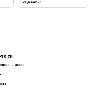
Виж детайли
то си
збират по-добре
ните