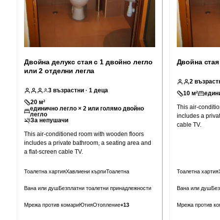
Двойна делукс стая с 1 двойно легло
Двойна стая
или 2 отделни легла
2
възраст
3
възрастни
· 1 деца
10
м²
едини
20
м²
This air-condit
единично легло × 2 или голямо двойно
легло
includes a priva
За непушачи
cable TV.
This air-conditioned room with wooden floors
includes a private bathroom, a seating area and
a flat-screen cable TV.
Тоалетна хартия
Хавлиени кърпи
Тоалетна
Тоалетна хартия
Вана или душ
Безплатни тоалетни принадлежности
Вана или душ
Без
Мрежа против комари
Ютия
Отопление
+
13
Мрежа против ко