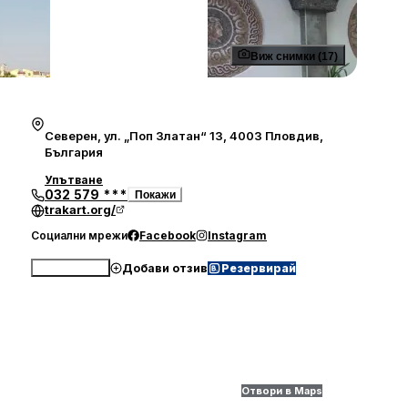
Виж снимки (17)
Северен, ул. „Поп Златан“ 13, 4003 Пловдив,
България
Упътване
032 579 ***
Покажи
trakart.org/
Социални мрежи
Facebook
Instagram
Добави отзив
Резервирай
Обади се
Отвори в Maps