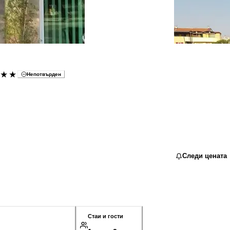
★★
Непотвърден
Следи цената
Стаи и гости