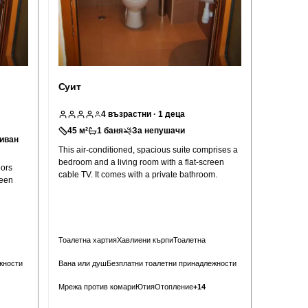
Суит
4
възрастни
· 1 деца
45
м²
1
баня
За непушачи
диван
This air-conditioned, spacious suite comprises a
bedroom and a living room with a flat-screen
oors
cable TV. It comes with a private bathroom.
reen
Тоалетна хартия
Хавлиени кърпи
Тоалетна
жности
Вана или душ
Безплатни тоалетни принадлежности
Мрежа против комари
Ютия
Отопление
+
14