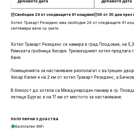
Добавете дата
Добавете дата
Свободни 24 от следващите 61 нощувки
30 от 30 дни пре
Хотел Тракарт Резиденс има свободни 24 от следващите 61 нощу
септември вече са заети.
Хотел Тракарт Резиденс се намира в град Плодовик, на 5,3
Римската гробница Хисаря. Тризвездният хотел предлага г
баня.
Помещенията за настаняване разполагат с вътрешен двор, 
Хисар Капия е на 2 км от хотел Тракарт Резиденс, а Бачков
В близост до хотела са Международен панаир в гр. Пловд
летище Бургас е на 17 км от мястото за настаняване.
ПОПУЛЯРНИ УДОБСТВА
Безплатен WiFi