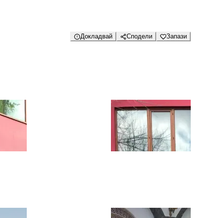
Докладвай
Сподели
Запази