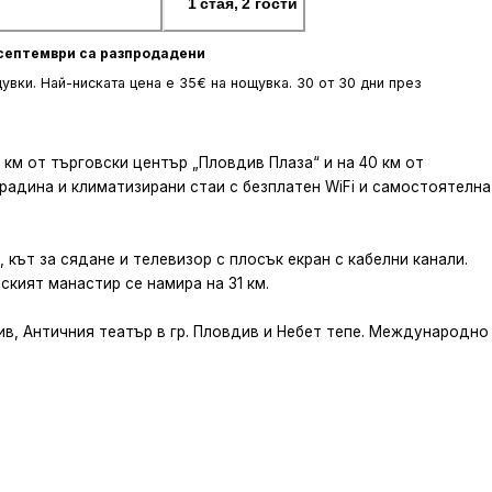
1 стая, 2 гости
з септември са разпродадени
вки. Най-ниската цена е 35€ на нощувка. 30 от 30 дни през
 км от търговски център „Пловдив Плаза“ и на 40 км от
радина и климатизирани стаи с безплатен WiFi и самостоятелна
кът за сядане и телевизор с плосък екран с кабелни канали.
ският манастир се намира на 31 км.
ив, Античния театър в гр. Пловдив и Небет тепе. Международно