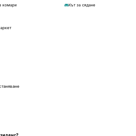
в комари
Кът за сядане
паркет
станяване
езиденс?