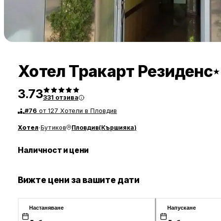
Хотел Тракарт Резиденс
★
3.73
331
отзива
#
76
от 127 Хотели в Пловдив
Хотел
·
Бутиков
Пловдив
(
Кършияка
)
Наличност и цени
Вижте цени за вашите дати
Настаняване
Напускане