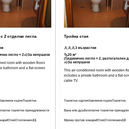
 с 2 отделни легла
Тройна стая
ни
3
възрастни
чно легло × 2
За непушачи
20
м²
единично легло × 2, разтегателен 
За непушачи
ioned room with wooden floors
te bathroom and a flat-screen
This air-conditioned room with wooden fl
includes a private bathroom and a flat-sc
cable TV.
Хавлиени кърпи
Тоалетна
Тоалетна хартия
Хавлиени кърпи
Тоалетна
платни тоалетни принадлежности
Вана или душ
Безплатни тоалетни принадле
мари
Ютия
Отопление
+
11
Мрежа против комари
Ютия
Отопление
+
13