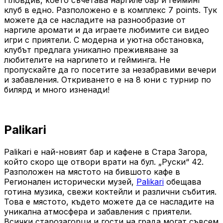
Пловдив, което съчетава наргиле бар и гейминг
клуб в едно. Разположено е в комплекс 7 points. Тук
можете да се насладите на разнообразие от
наргиле аромати и да играете любимите си видео
игри с приятели. С модерна и уютна обстановка,
клубът предлага уникално преживяване за
любителите на наргилето и гейминга. Не
пропускайте да го посетите за незабравими вечери
и забавления. Откриването е на 8 юни с турнир по
билярд и много изненади!
Palikari
Palikari е най-новият бар и кафене в Стара Загора,
който скоро ще отвори врати на бул. „Руски“ 42.
Разположен на мястото на бившото кафе в
Регионален исторически музей,
Palikari
обещава
готина музика, свежи коктейли и различни събития.
Това е мястото, където можете да се насладите на
уникална атмосфера и забавления с приятели.
Всички старозагорци и гости на града могат съвсем