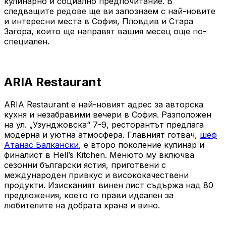
кулинарно и социално предпочитание. В
следващите редове ще ви запознаем с най-новите
и интересни места в София, Пловдив и Стара
Загора, които ще направят вашия месец още по-
специален.
ARIA Restaurant
ARIA Restaurant е най-новият адрес за авторска
кухня и незабравими вечери в София. Разположен
на ул. „Узунджовска“ 7-9, ресторантът предлага
модерна и уютна атмосфера. Главният готвач,
шеф
Атанас Балкански
, е второ поколение кулинар и
финалист в Hell’s Kitchen. Менюто му включва
сезонни български ястия, приготвени с
международен привкус и висококачествени
продукти. Изисканият винен лист съдържа над 80
предложения, което го прави идеален за
любителите на добрата храна и вино.