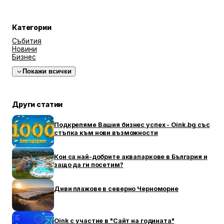
Категории
Събития
Новини
Бизнес
Покажи всички
Други статии
Подкрепяме Вашия бизнес успех - Oink.bg със
стъпка към нови възможности
Кои са най-добрите аквапаркове в България и
защо да ги посетим?
Диви плажове в северно Черноморие
Oink с участие в "Сайт на годината"