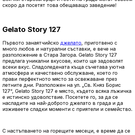
скоро да посетят това обещаващо заведение!
Gelato Story 127
Първото занаятчийско
джелато
, приготвено с
много любов и натурални съставки, е вече на
разположение в Стара Загора. Gelato Story 127
предлага уникални вкусове, които ще задоволят
всеки вкус. Сладоледената къща съчетава уютна
атмосфера и качествено обслужване, което го
прави перфектното място за освежаване през
летните дни. Разположен на ул. „Св. Княз Борис
127“, Gelato Story 127 е място, където всяка лъжичка
е истинско удоволствие. Посетете го, за да се
насладите на най-доброто джелато в града и да
изживеете сладки моменти с приятели и семейство.
С настъпването на горещите месеци, е време да се