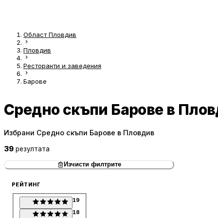
Област Пловдив
Пловдив
Ресторанти и заведения
Барове
Средно скъпи Барове в Пло
Избрани Средно скъпи Барове в Пловдив
39
резултата
Изчисти филтрите
РЕЙТИНГ
19
18