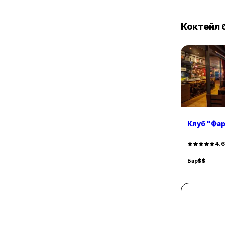
Коктейл 
Клуб "Фар
4.
Бар
$$