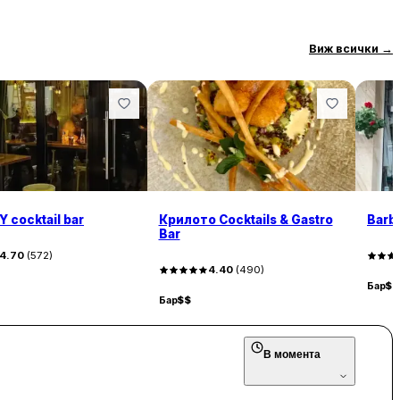
Виж всички
→
cocktail bar
Крилото Cocktails & Gastro
Barb
Bar
4.70
(
572
)
4.40
(
490
)
Бар
$$
Бар
$$
В момента