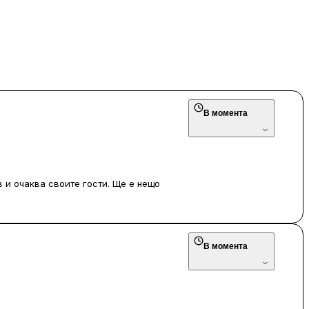
В момента
в и очаква своите гости. Ще е нещо
а срещи с приятели, следобед и вечер
отпразнувате живота с интересна
В момента