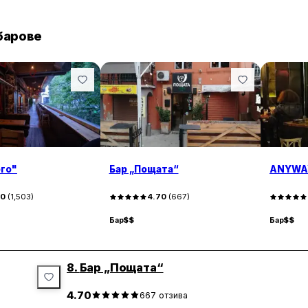
барове
го"
Бар „Пощата“
ANYWAY 
60
(
1,503
)
4.70
(
667
)
Бар
$$
Бар
$$
8.
Бар „Пощата“
4.70
667
отзива