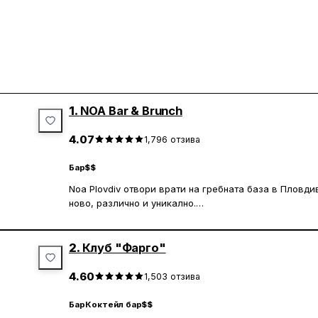
1.
NOA Bar & Brunch
4.07
1,796
отзива
Бар
$$
Noa Plovdiv отвори врати на гребната база в Пловди
ново, различно и уникално.
Място, в което през деня можете да се насладите н
да хапнете вкусна храна, а в по-късните часове да 
музика и програма.
2.
Клуб "Фарго"
4.60
1,503
отзива
Бар
Коктейл бар
$$