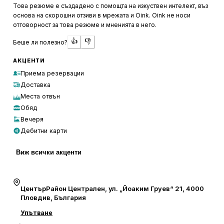
приятно преживяване.
Това резюме е създадено с помощта на изкуствен интелект, въз
основа на скорошни отзиви в мрежата и Oink. Oink не носи
Кухнята в „Tomato“ е високо оценена от посетителите,
отговорност за това резюме и мненията в него.
които споделят, че храната е вкусна и добре
👍
👎
Беше ли полезно?
приготвена, с подбрани сезонни продукти. Менюто е
разнообразно и интересно, което прави всяко
АКЦЕНТИ
посещение ново гастрономическо удоволствие.
Приема резервации
Обедното меню също е добре прието, а готвачът се
Доставка
отличава с майсторство в приготвянето на ястията.
Места отвън
Обслужването е бързо и професионално, което
Обяд
допълнително подчертава качеството на ресторанта.
Вечеря
Дебитни карти
Виж всички акценти
ЦентърРайон Централен, ул. „Йоаким Груев“ 21, 4000
Пловдив, България
Упътване