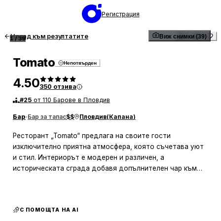
Регистрация
Назад към резултатите
Виж снимки (39)
1
/
39
Tomato
Непотвърден
4.50
350
отзива
#
25
от 110 Барове в Пловдив
Бар
·
Бар за тапас
$$
Пловдив
(
Капана
)
Ресторант „Tomato“ предлага на своите гости
изключително приятна атмосфера, която съчетава уют
и стил. Интериорът е модерен и различен, а
историческата сграда добавя допълнителен чар към
обстановката. Градината е красива и предлага
прохладна сянка, което прави мястото идеално за
срещи с приятели или семейни събирания. Персоналът е
С ПОМОЩТА НА AI
вежлив и любезен, което допринася за цялостното