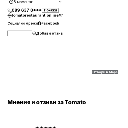
В момента
:
089 637 0***
Покажи
tomatorestaurant.online/
Социални мрежи
Facebook
Добави отзив
Обади се
Отвори в Maps
Мнения и отзиви за Tomato