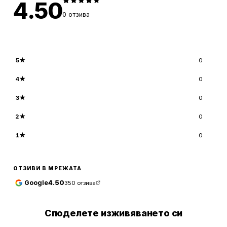
4.50
0
отзива
5
★
0
4
★
0
3
★
0
2
★
0
1
★
0
ОТЗИВИ В МРЕЖАТА
Google
4.50
350
отзива
Споделете изживяването си