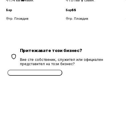
1.74
км
·
4мин.
1.01
км
·
13мин.
Бар
Бар
$$
Б
гр. Пловдив
гр. Пловдив
Притежавате този бизнес?
Вие сте собственик, служител или официален
представител на този бизнес?
Потвърдете безплатно сега