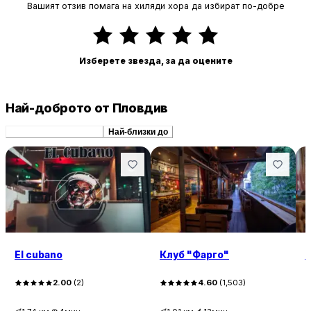
Вашият отзив помага на хиляди хора да избират по-добре
Изберете звезда, за да оцените
Най-доброто от Пловдив
Препоръчани сходни
Най-близки до
El cubano
Клуб "Фарго"
2.00
(
2
)
4.60
(
1,503
)