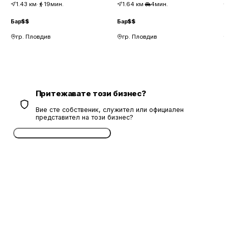
1.43
км
·
19мин.
1.64
км
·
4мин.
Бар
$$
Бар
$$
Б
гр. Пловдив
гр. Пловдив
Притежавате този бизнес?
Вие сте собственик, служител или официален
представител на този бизнес?
Потвърдете безплатно сега