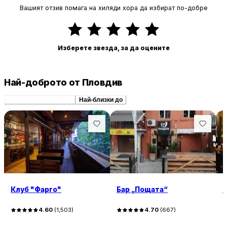
Вашият отзив помага на хиляди хора да избират по-добре
Изберете звезда, за да оцените
Най-доброто от Пловдив
Препоръчани сходни
Най-близки до
Клуб "Фарго"
Бар „Пощата“
A
4.60
(
1,503
)
4.70
(
667
)