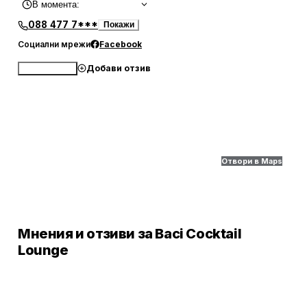
В момента
:
088 477 7***
Покажи
Социални мрежи
Facebook
Добави отзив
Обади се
Отвори в Maps
Мнения и отзиви за Baci Cocktail
Lounge