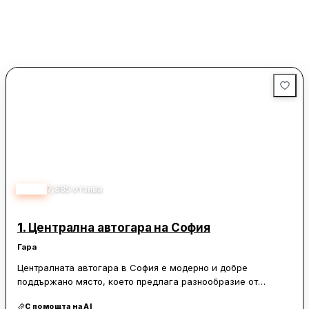
3.80
7,885
отзива
1.
Централна автогара на София
Гара
Централната автогара в София е модерно и добре
поддържано място, което предлага разнообразие от
удобства за пътниците. Разположена в близост до жп
С помощта на AI