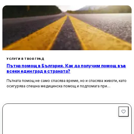
Гарата е удобно разположена с достъп до множество
автобусни линии, което я прави лесно достъпна за
жителите на близките квартали. В близост има
възможности за паркиране и заведения, където
посетителите могат да се насладят на вкусна пица или да
си купят кафе. Въпреки че някои части от гарата все още се
нуждаят от ремонт, тя остава функционална и полезна за
пътуващите.
УСЛУГИ В ТВОЯ ГРАД
Пътна помощ в България. Как да получим помощ във
всеки един град в страната?
Пътната помощ не само спасява време, но и спасява животи, като
осигурява спешна медицинска помощ и подпомага при
неработоспособни автомобили. Тя създава увереност и
безопасност за всички участници в движението, като предоставя
на водачите сигурността, че в случай на необходимост има
специалисти, готови да им помогнат.