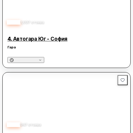
2.90
1,037
отзива
4.
Автогара Юг - София
Гара
3.20
947
отзива