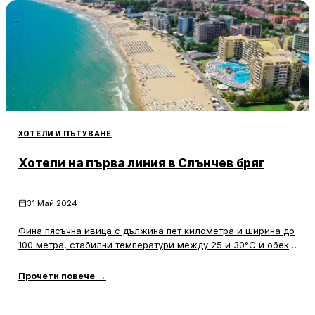
ХОТЕЛИ И ПЪТУВАНЕ
Хотели на първа линия в Слънчев бряг
31 Май 2024
Фина пясъчна ивица с дължина пет километра и ширина до
100 метра, стабилни температури между 25 и 30°C и обект
на световното наследство на ЮНЕСКО в непосредствена
близост. Това е Слънчев бряг, най-големият и един от най-
Прочети повече
→
красивите черноморски курорти в България. Ако търсите
семейна и достъпна алтернатива на класическите курорти