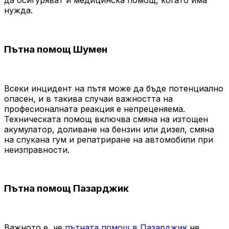
да осигуряват и медицинска помощ, когато има
нужда.
Пътна помощ Шумен
Всеки инцидент на пътя може да бъде потенциално
опасен, и в такива случаи важността на
професионалната реакция е непреценяема.
Техническата помощ включва смяна на изтощен
акумулатор, доливане на бензин или дизел, смяна
на спукана гум и репатриране на автомобили при
неизправности.
Пътна помощ Пазарджик
Важното е, че
пътната помощ в Пазарджик
не