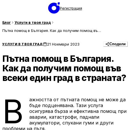
Регистрация
Блог
Услуги в твоя град
Пътна помощ в България. Как да получим помощ във всеки един град в страната?
21 Ноември 2023
УСЛУГИ В ТВОЯ ГРАД
Сподели
Пътна помощ в България.
Как да получим помощ във
всеки един град в страната?
В
ажността от пътната помощ не може да
бъде подценявана. Тази услуга
осигурява бърза и ефективна помощ при
аварии, катастрофи, паднали
акумулатори, спукани гуми и други
проблеми на пътя.