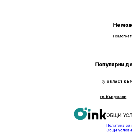
неработосп
увереност и
движението,
сигурността
специалисти
Не мож
Помогнете
Популярни д
ОБЛАСТ КЪ
гр. Кърджали
ОБЩИ УС
Политика за
Общи услови