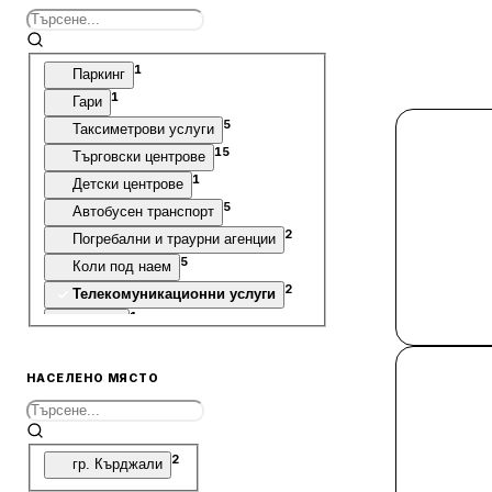
1
Паркинг
1
Гари
5
Таксиметрови услуги
15
Търговски центрове
1
Детски центрове
5
Автобусен транспорт
2
Погребални и траурни агенции
5
Коли под наем
2
Телекомуникационни услуги
1
Ателие
1
Оптики
6
Стадиони
НАСЕЛЕНО МЯСТО
2
Пунктове за технически преглед
3
Офиси
8
Складове
2
гр. Кърджали
2
Ферми