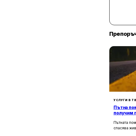
6
Фабрики и заводи
2
Машиностроене
3
Пощенски клонове
42
Туристически атракции
Препоръч
2
Кино салони
3
Локации
УСЛУГИ В Т
Пътна пом
получим 
в странат
Пътната пом
спасява жив
медицинска