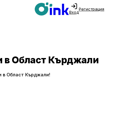
Регистрация
Вход
и в Област Кърджали
и в Област Кърджали!