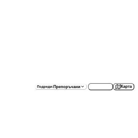
Списък
Карта
Препоръчани
Подреди
: