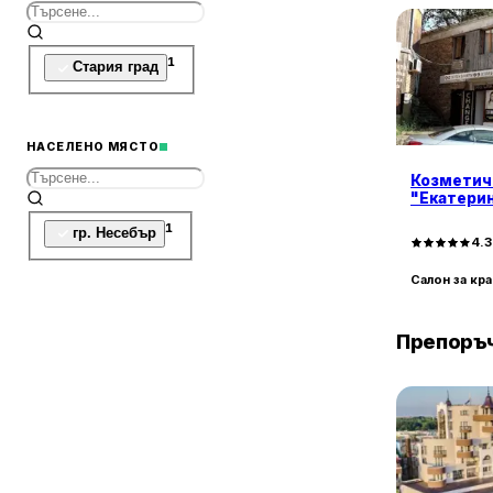
1
Стария град
НАСЕЛЕНО МЯСТО
Козметич
"Екатерин
1
гр. Несебър
4.
Салон за кр
Препоръч