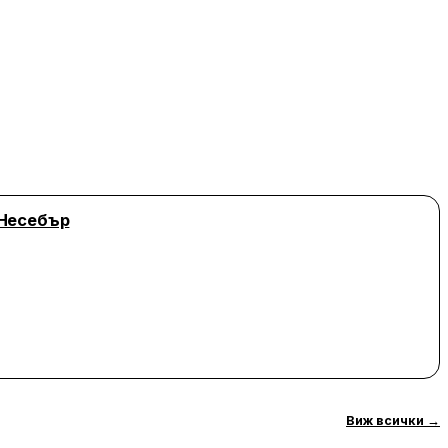
 Несебър
Виж всички
→