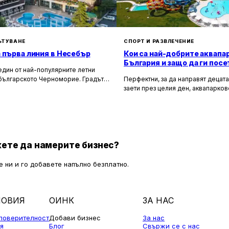
ЪТУВАНЕ
СПОРТ И РАЗВЛЕЧЕНИЕ
 първа линия в Несебър
Кои са най-добрите аквапа
България и защо да ги пос
дин от най-популярните летни
 българското Черноморие. Градът
Перфектни, за да направят децата
тара история и богата култура.
заети през целия ден, аквапарков
ои данни селището е основано
предлагат и на възрастните възм
. пр.н.е. от траките. Ето защо няма
се забавляват или просто да се о
е Несебър е най-древният град по
басейна и да се наслаждават на 
о Черноморие.
Единственото сигурно нещо е, че
изброените водни паркове предл
преживяване и всички те разполаг
ете да намерите бизнес?
безкрайни възможности за заниман
задоволят нуждите на всеки и да 
 ни и го добавете напълно безплатно.
приятни емоции на цялото семейс
ЛОВИЯ
ОИНК
ЗА НАС
 поверителност
Добави бизнес
За нас
я
Блог
Свържи се с нас