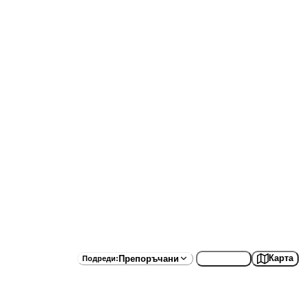
Списък
Карта
Препоръчани
Подреди
: