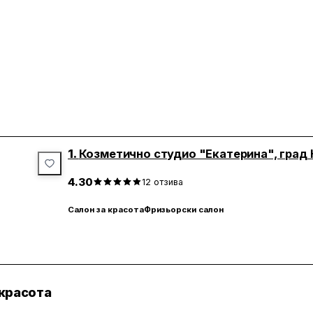
1.
Козметично студио "Екатерина", град
4.30
12
отзива
Салон за красота
Фризьорски салон
 красота