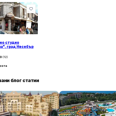
но студио
а", град Несебър
30
(
12
)
асота
ани блог статии