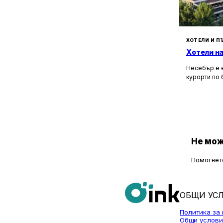
ХОТЕЛИ И П
Хотели на
Несебър е е
курорти по
има много с
Според няк
около 3000 г
съмнение, ч
българскот
Не мож
Помогнете
ОБЩИ УС
Политика за
Общи услови