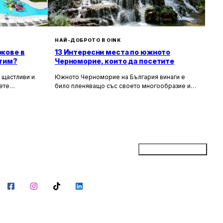
НАЙ-ДОБРОТО В OINK
ркове в
13 Интересни места по южното
етим?
Черноморие, които да посетите
 щастливи и
Южното Черноморие на България винаги е
ете
било пленяващо със своето многообразие и
ожността да
красота. Това не е просто регион, където
тпуснат край
вълните галят златистите плажове; тук
слънцето.
природата и историята се преплитат в едно,
 всеки от
като създават уникална симфония от красоти,
ага уникално
които могат да задоволят всеки вкус.
ат с
Докоснете се до чара на вековни легенди,
ия, за да
скрити в дълбините на Странджа планина,
Добави бизнес
гарантират
открийте изолирани плажове, където морето
тво.
шепти тайни на прибоя и изследвайте мистични
острови, които съхраняват спомени от древни
времена.