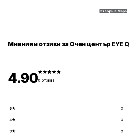
Отвори в Maps
Мнения и отзиви за Очен център EYE Q
4.90
0
отзива
5
★
0
4
★
0
3
★
0