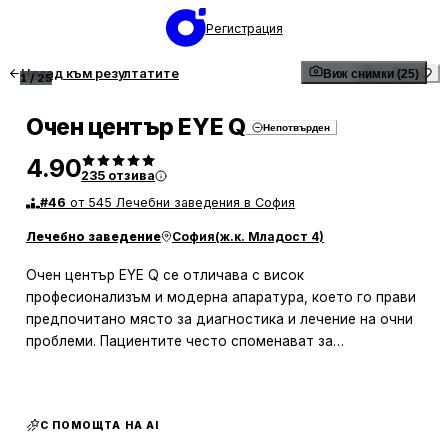
Регистрация
Назад към резултатите
Виж снимки (25)
1
/
25
Очен център EYE Q
Непотвърден
4.90
235
отзива
#
46
от 545 Лечебни заведения в София
Лечебно заведение
София
(
ж.к. Младост 4
)
Очен център EYE Q се отличава с висок
професионализъм и модерна апаратура, което го прави
предпочитано място за диагностика и лечение на очни
проблеми. Пациентите често споменават за
внимателното и компетентно отношение на д-р Галина
Петрова, която обяснява всяка стъпка от прегледа на
достъпен език и предлага ефективни решения.
С ПОМОЩТА НА AI
Клиниката предлага също така и консултации за избор