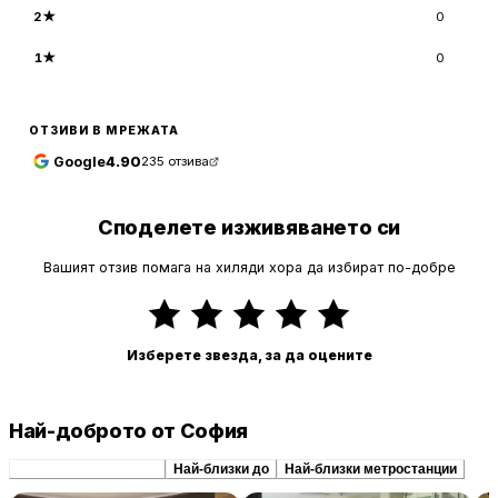
2
★
0
1
★
0
ОТЗИВИ В МРЕЖАТА
Google
4.90
235
отзива
Споделете изживяването си
Вашият отзив помага на хиляди хора да избират по-добре
Изберете звезда, за да оцените
Най-доброто от София
Препоръчани сходни
Най-близки до
Най-близки метростанции