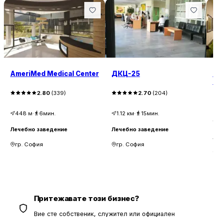
AmeriMed Medical Center
ДКЦ-25
A
U
2.80
(
339
)
2.70
(
204
)
448
м
·
6мин.
1.12
км
·
15мин.
Лечебно заведение
Лечебно заведение
Л
гр. София
гр. София
Притежавате този бизнес?
Вие сте собственик, служител или официален