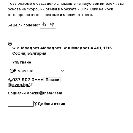
на очила, като екипът в оптиката е описан като любезен
Това резюме е създадено с помощта на изкуствен интелект, въз
и компетентен.
основа на скорошни отзиви в мрежата и Oink. Oink не носи
отговорност за това резюме и мненията в него.
Оценките на клиентите подчертават и приятната
👍
👎
Беше ли полезно?
атмосфера в центъра, която се допълва от усмихнат и
учтив персонал. Пациентите се чувстват добре
информирани и уверени в грижите, които получават.
Възможността за записване на удобни часове и
ж.к. Младост 4Младост, ж.к Младост 4 491, 1715
бързото облекчение на симптомите след посещение са
София, България
също сред положителните аспекти, които често се
Упътване
споменават. Центърът е препоръчван както за
В момента
:
индивидуални, така и за семейни посещения,
благодарение на цялостното и професионално
087 907 0***
Покажи
eyeq.bg/
обслужване.
Социални мрежи
Instagram
Добави отзив
Обади се