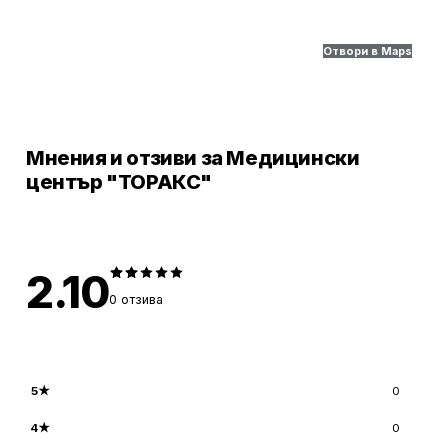
Отвори в Maps
Мнения и отзиви за Медицински
център "ТОРАКС"
2.10
0
отзива
5
★
0
4
★
0