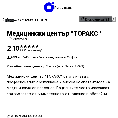
Регистрация
Назад към резултатите
Виж снимки (21)
1
/
21
Медицински център "ТОРАКС"
Непотвърден
2.10
277
отзива
#
39
от 545 Лечебни заведения в София
Лечебно заведение
София
(
ж.к. Зона Б-5-3
)
Медицински център "ТОРАКС" се отличава с
професионално обслужване и висока компетентност на
медицинския си персонал. Пациентите често изразяват
задоволство от внимателното отношение и обстойните
прегледи, които получават. Специалистите в центъра,
като д-р Надя Петрова и д-р Стоянов, са високо
оценени за тяхната експертиза и способността им да
С ПОМОЩТА НА AI
поставят точни диагнози и да предложат адекватно