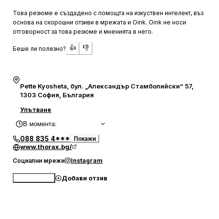
лечение. Центърът предлага разнообразие от
Това резюме е създадено с помощта на изкуствен интелект, въз
медицински услуги, включително педиатрия,
основа на скорошни отзиви в мрежата и Oink. Oink не носи
кардиология и офталмология, което го прави
отговорност за това резюме и мненията в него.
предпочитан избор за много хора.
👍
👎
Беше ли полезно?
Обслужването в "ТОРАКС" е бързо и ефективно, като
пациентите често отбелязват спазването на запазените
часове и любезното отношение от страна на
Pette Kyosheta, бул. „Александър Стамболийски“ 57,
рецепцията. Въпреки че някои административни
1303 София, България
процедури могат да отнемат време, цялостното
Упътване
преживяване в центъра е положително и отговаря на
В момента
:
международни стандарти. Пациентите оценяват високо
както професионализма на лекарите, така и удобствата,
088 835 4***
Покажи
www.thorax.bg/
които центърът предлага.
Социални мрежи
Instagram
Добави отзив
Обади се