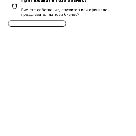
Притежавате този бизнес?
Вие сте собственик, служител или официален
представител на този бизнес?
Потвърдете безплатно сега