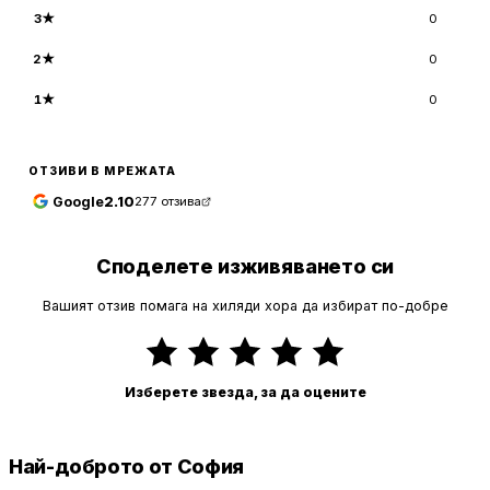
3
★
0
2
★
0
1
★
0
ОТЗИВИ В МРЕЖАТА
Google
2.10
277
отзива
Споделете изживяването си
Вашият отзив помага на хиляди хора да избират по-добре
Изберете звезда, за да оцените
Най-доброто от София