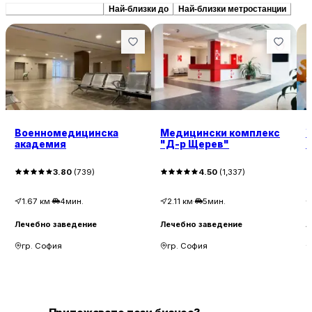
Препоръчани сходни
Най-близки до
Най-близки метростанции
Военномедицинска
Медицински комплекс
академия
"Д-р Щерев"
"
3.80
(
739
)
4.50
(
1,337
)
1.67
км
·
4мин.
2.11
км
·
5мин.
Лечебно заведение
Лечебно заведение
Л
гр. София
гр. София