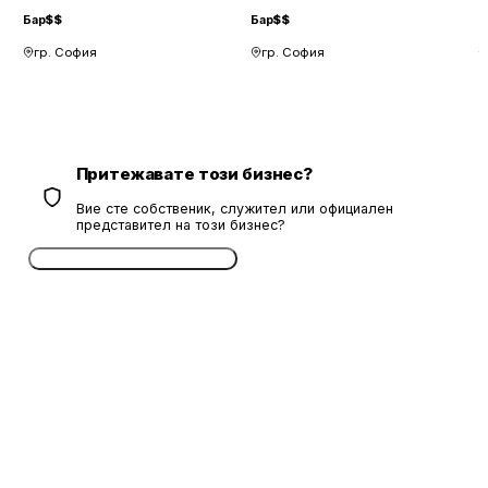
Бар
$$
Бар
$$
Б
гр. София
гр. София
Притежавате този бизнес?
Вие сте собственик, служител или официален
представител на този бизнес?
Потвърдете безплатно сега