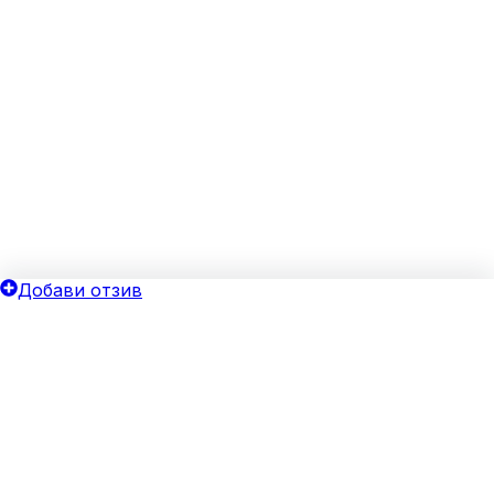
Добави отзив
ОБЩИ УСЛОВИЯ
ОИНК
Политика за поверителност
Добави бизнес