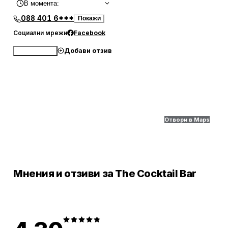
В момента
:
088 401 6***
Покажи
Социални мрежи
Facebook
Добави отзив
Обади се
Отвори в Maps
Мнения и отзиви за The Cocktail Bar