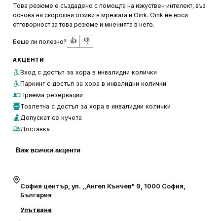
богата селекция от лимонади и чайове. Цените са в
Това резюме е създадено с помощта на изкуствен интелект, въз
съответствие с качеството на предлаганите напитки,
основа на скорошни отзиви в мрежата и Oink. Oink не носи
което прави посещението тук удовлетворяващо
отговорност за това резюме и мненията в него.
изживяване.
👍
👎
Беше ли полезно?
Обслужването в The Cocktail Bar е на високо ниво, като
АКЦЕНТИ
персоналът е описан като усмихнат и отзивчив. Барът е
Вход с достъп за хора в инвалидни колички
разположен в малка градинка, което допринася за
Паркинг с достъп за хора в инвалидни колички
уютната и спокойна атмосфера. Макар че мястото е
Приема резервации
популярно и понякога е трудно да се намери свободна
Тоалетна с достъп за хора в инвалидни колички
маса, посетителите смятат, че чакането си заслужава.
Допускат се кучета
Единственият недостатък, който се споменава, е
Доставка
присъствието на бездомници в близост, но това не
намалява цялостното положително впечатление от
Виж всички акценти
преживяването в бара.
София център, ул. ,,Ангел Кънчев" 9, 1000 София,
България
Упътване