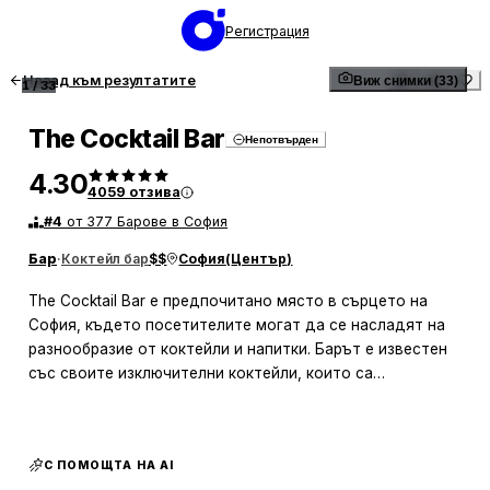
Регистрация
Назад към резултатите
Виж снимки (33)
1
/
33
The Cocktail Bar
Непотвърден
4.30
4059
отзива
#
4
от 377 Барове в София
Бар
·
Коктейл бар
$$
София
(
Център
)
The Cocktail Bar е предпочитано място в сърцето на
София, където посетителите могат да се насладят на
разнообразие от коктейли и напитки. Барът е известен
със своите изключителни коктейли, които са
професионално приготвени от опитни бармани.
Атмосферата е приятна и привлекателна, с музика,
която допълва хармонията на мястото. За тези, които
С ПОМОЩТА НА AI
предпочитат безалкохолни напитки, се предлага и