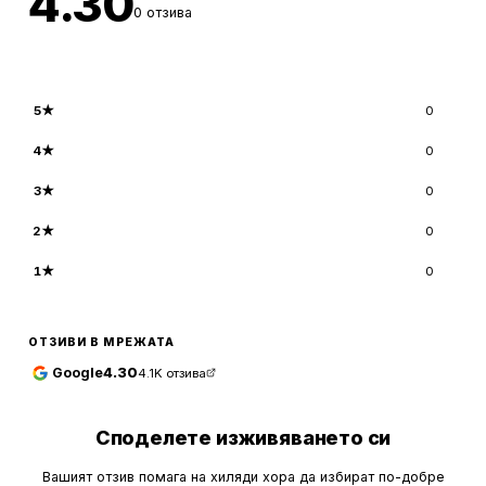
4.30
0
отзива
5
★
0
4
★
0
3
★
0
2
★
0
1
★
0
ОТЗИВИ В МРЕЖАТА
Google
4.30
4.1K
отзива
Споделете изживяването си
Вашият отзив помага на хиляди хора да избират по-добре