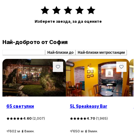
Изберете звезда, за да оцените
Най-доброто от София
Препоръчани сходни
Най-близки до
Най-близки метростанции
65 светулки
5L Speakeasy Bar
P
4.60
(
2,007
)
4.70
(
1,965
)
602
м
·
8мин.
650
м
·
9мин.