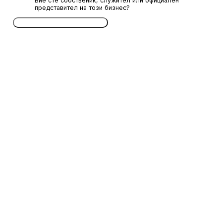
Вие сте собственик, служител или официален
представител на този бизнес?
Потвърдете безплатно сега