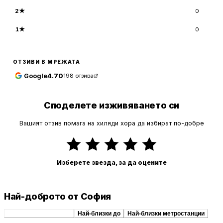
2
★
0
1
★
0
ОТЗИВИ В МРЕЖАТА
Google
4.70
198
отзива
Споделете изживяването си
Вашият отзив помага на хиляди хора да избират по-добре
Изберете звезда, за да оцените
Най-доброто от София
Препоръчани сходни
Най-близки до
Най-близки метростанции