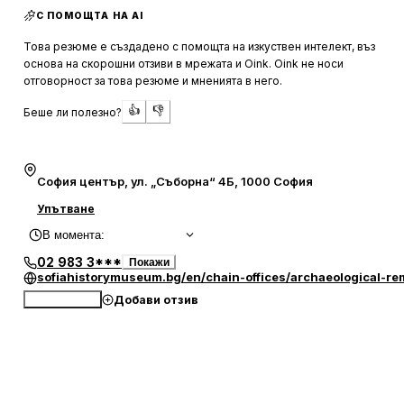
С ПОМОЩТА НА AI
Мястото е особено привлекателно за любителите на
римската история, като предлага информация и на
Това резюме е създадено с помощта на изкуствен интелект, въз
английски език, което го прави достъпно за
основа на скорошни отзиви в мрежата и Oink. Oink не носи
международни туристи.
отговорност за това резюме и мненията в него.
👍
👎
Беше ли полезно?
Въпреки че някои посетители отбелязват нуждата от
по-добра поддръжка, резерватът остава популярна
дестинация благодарение на историческата си
значимост и красивите гледки. Мястото е лесно
София център, ул. „Съборна“ 4Б, 1000 София
достъпно и предлага възможност за спокойна разходка
Упътване
сред древните руини, което го прави идеално за
В момента
:
фотографи и всички, които търсят вдъхновение от
миналото. Входът е на достъпна цена, а персоналът е
02 983 3***
Покажи
приветлив и готов да помогне на посетителите.
sofiahistorymuseum.bg/en/chain-offices/archaeological-r
Добави отзив
Обади се