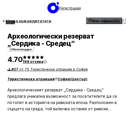
Регистрация
Назад към резултатите
Виж снимки (10)
1
/
10
Археологически резерват
„Сердика - Средец“
Непотвърден
4.70
198
отзива
#
27
от 75 Туристически атракции в София
Туристическа атракция
София
(
Център
)
Археологическият резерват „Сердика - Средец“
предлага уникална възможност за посетителите да се
потопят в историята на римската епоха. Разположен в
сърцето на града, той включва останки от римски
обществени сгради с впечатляваща хипокауст система.
Посетителите могат да разгледат добре запазените
структури и да научат повече за живота в древността.