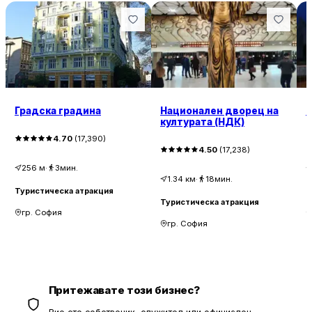
Градска градина
Национален дворец на
п
културата (НДК)
4.70
(
17,390
)
4.50
(
17,238
)
256
м
·
3мин.
1.34
км
·
18мин.
Туристическа атракция
Т
Туристическа атракция
гр. София
гр. София
Притежавате този бизнес?