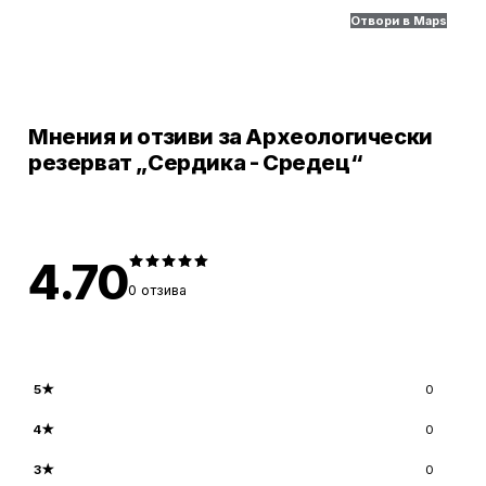
Отвори в Maps
Мнения и отзиви за Археологически
резерват „Сердика - Средец“
4.70
0
отзива
5
★
0
4
★
0
3
★
0