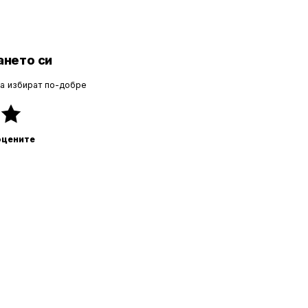
нето си
да избират по-добре
оцените