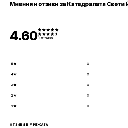
Мнения и отзиви за Катедралата Свети
4.60
0
отзива
5
★
0
4
★
0
3
★
0
2
★
0
1
★
0
ОТЗИВИ В МРЕЖАТА