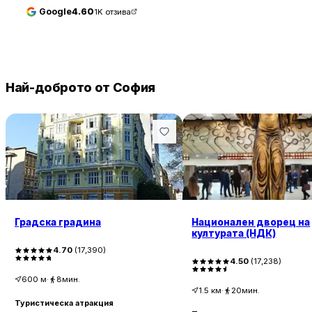
Google
4.60
1K
отзива
Най-доброто от София
Градска градина
Национален дворец на
културата (НДК)
4.70
(
17,390
)
4.50
(
17,238
)
600
м
·
8мин.
1.5
км
·
20мин.
Туристическа атракция