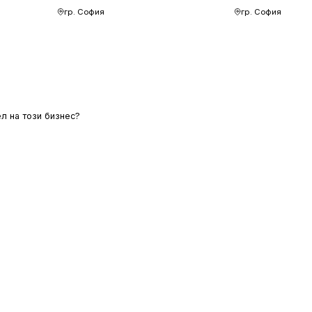
гр. София
гр. София
л на този бизнес?