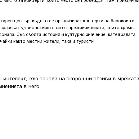
о място за концерти, които често се провеждат там, привлича
лтурен център, където се организират концерти на барокова и
изразяват удоволствието си от преживяванията, които храмът
сонала. Със своята история и културно значение, катедралата
чайки както местни жители, така и туристи.
 интелект, въз основа на скорошни отзиви в мрежата
мненията в него.