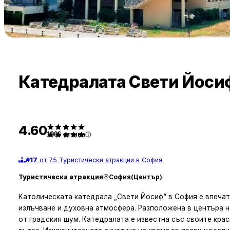
Катедралата Свети Йоси
4.60
1006
отзива
#
17
от 75 Туристически атракции в София
Туристическа атракция
София
(
Център
)
Католическата катедрала „Свети Йосиф“ в София е впечат
излъчване и духовна атмосфера. Разположена в центъра н
от градския шум. Катедралата е известна със своите кра