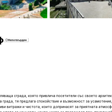
ф
Непотвърден
ляваща сграда, която привлича посетители със своето архите
а града, тя предлага спокойствие и възможност за усамотение
сиви витражи и чистота, които допринасят за приятната атмосф