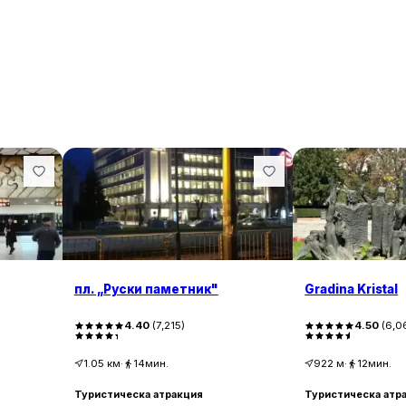
пл. „Руски паметник"
Gradina Kristal
4.40
(
7,215
)
4.50
(
6,0
1.05
км
·
14мин.
922
м
·
12мин.
Туристическа атракция
Туристическа атр