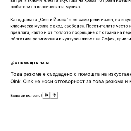
вътре. Изключителната акустика на храма го прави идеалн
любители на класическата музика.
Катедралата „Свети Йосиф“ е не само религиозен, но и ку
класическа музика с вход свободен. Посетителите често 
предлага, както и от топлото посрещане от страна на пер
обогатява религиозния и културен живот на София, привли
С ПОМОЩТА НА AI
Това резюме е създадено с помощта на изкуствен
Oink. Oink не носи отговорност за това резюме и 
Беше ли полезно?
👍
👎