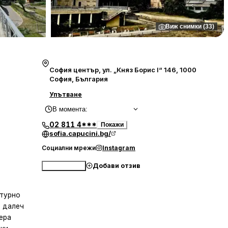
Виж снимки (33)
София център, ул. „Княз Борис I“ 146, 1000
София, България
Упътване
В момента
:
02 811 4***
Покажи
sofia.capucini.bg/
Социални мрежи
Instagram
Добави отзив
Обади се
ктурно
, далеч
ера