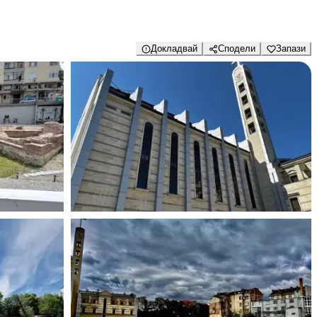
Докладвай
Сподели
Запази