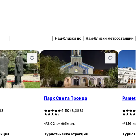
Препоръчани сходни
Най-близки до
Най-близки метростанции
Парк Света Троица
Pametn
63
)
4.50
(
8,388
)
2.02
км
·
5мин.
1.16
км
·
акция
Туристическа атракция
Туристи