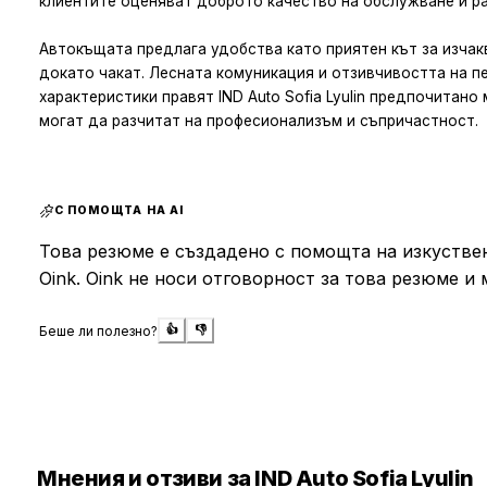
клиентите оценяват доброто качество на обслужване и ра
Автокъщата предлага удобства като приятен кът за изчакв
докато чакат. Лесната комуникация и отзивчивостта на п
характеристики правят IND Auto Sofia Lyulin предпочитан
могат да разчитат на професионализъм и съпричастност.
С ПОМОЩТА НА AI
Това резюме е създадено с помощта на изкуствен
Oink. Oink не носи отговорност за това резюме и 
Беше ли полезно?
👍
👎
Мнения и отзиви за IND Auto Sofia Lyulin