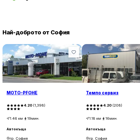
Най-доброто от София
MOTO-PFOHE
Темпо сервиз
4.20
(
1,398
)
4.20
(
208
)
1.46
км
·
19мин.
1.18
км
·
16мин.
Автокъща
Автокъща
гр. София
гр. София