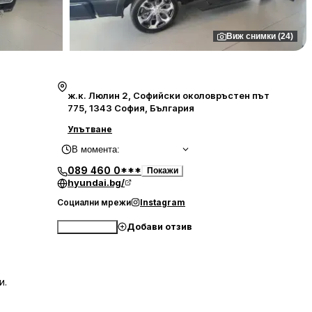
Виж снимки (24)
ж.к. Люлин 2, Софийски околовръстен път
775, 1343 София, България
Упътване
В момента
:
089 460 0***
Покажи
hyundai.bg/
Социални мрежи
Instagram
Добави отзив
Обади се
и.