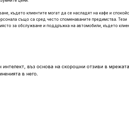
зумните цени.
ане, където клиентите могат да се насладят на кафе и спокойс
ерсонала също са сред често споменаваните предимства. Тези
о място за обслужване и поддръжка на автомобили, където клие
 интелект, въз основа на скорошни отзиви в мрежата
мненията в него.