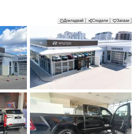
Докладвай
Сподели
Запази