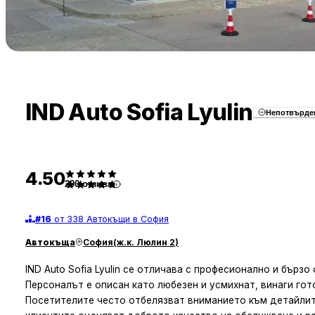
IND Auto Sofia Lyulin
Непотвърде
4.50
200
отзива
#
16
от 338 Автокъщи в София
Автокъща
София
(
ж.к. Люлин 2
)
IND Auto Sofia Lyulin се отличава с професионално и бърз
Персоналът е описан като любезен и усмихнат, винаги гот
Посетителите често отбелязват вниманието към детайлите