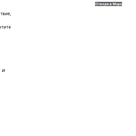
Отвори в Maps
твие,
нтите
 и