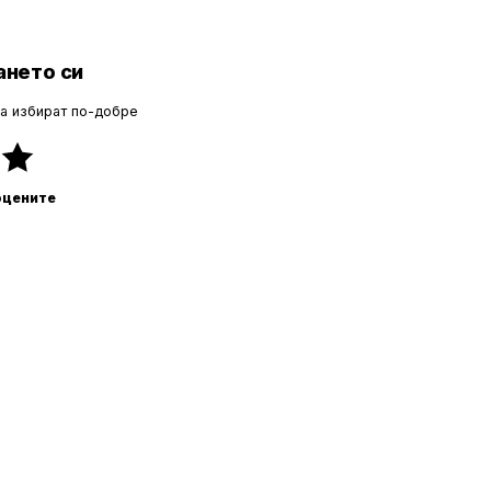
нето си
да избират по-добре
оцените