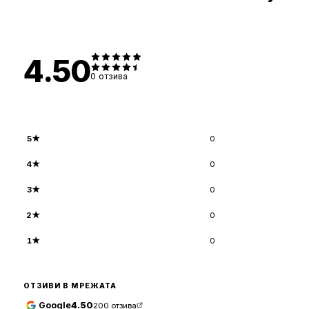
4.50
0
отзива
5
★
0
4
★
0
3
★
0
2
★
0
1
★
0
ОТЗИВИ В МРЕЖАТА
Google
4.50
200
отзива