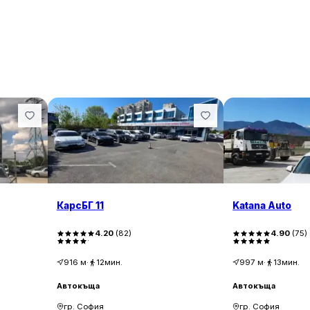
КарсБГ 11
Katana Auto
4.20
(
82
)
4.90
(
75
)
916
м
·
12мин.
997
м
·
13мин.
Автокъща
Автокъща
гр. София
гр. София