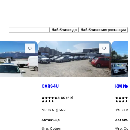
Препоръчани сходни
Най-близки до
Най-близки метростанции
CARS4U
КМ Ин
3.80
(
69
)
596
м
·
8мин.
963
м
·
Автокъща
Автокъ
гр. София
гр. Со