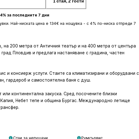
1 стая, 2 гости
4% за последните 7 дни
щувки. Най-ниската цена е 134€ на нощувка - с 4% по-ниска отпреди 7
див, на 200 метра от Античния театър и на 400 метра от центъра
а град Пловдив и предлага настаняване с градина, частен
вис и консиерж услуги. Стаите са климатизирани и оборудвани с
ан, гардероб и самостоятелна баня с душ.
рт или континентална закуска. Сред посочените близки
сар Капия, Небет тепе и община Бургас. Международно летище
трансфер.
Стаи за непушачи
Румсървис