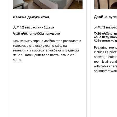
Двойна супе
Двойна делукс стая
2
възрас
2
възрастни
· 1 деца
20
м²
легло
16
м²
легло
За непушачи
За непушач
Безплатно д
Тази климатизирана двойна стая разполага с
телевизор с плосък екран с кабелна
Featuring free to
телевизия, самостоятелна баня и градинска
includes a priva
мебел. Помещението за настаняване е с 1
shower, a hairdr
легло.
room is air-cond
with cable chann
soundproof wall