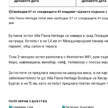
Добавете дата
Добавете дата
Свободни 57 от следващите 61 нощувки
Цените паднаха с 
Villa Flavia Heritage Hotel има свободни 57 от следващите 61 но
дни.
Бутиков хотел Villa Flavia Heritage се намира в град Плов
на града. Хотелът е на 1,4 км от Международния панаир н
паркинг, общ салон и тераса.
Този 3-звезден хотел разполага с безплатен WiFi, рум-сър
бюро, кафемашина, минибар, сейф, телевизор с плосък екр
За гостите се предлага закуска на шведска маса, а-ла-ка
забележителности до Villa Flavia Heritage Boutique са Хи
Бургас е на 15 км, като хотелът предлага платен летищен 
ПОПУЛЯРНИ УДОБСТВА
Семейни стаи
Летищен трансфер