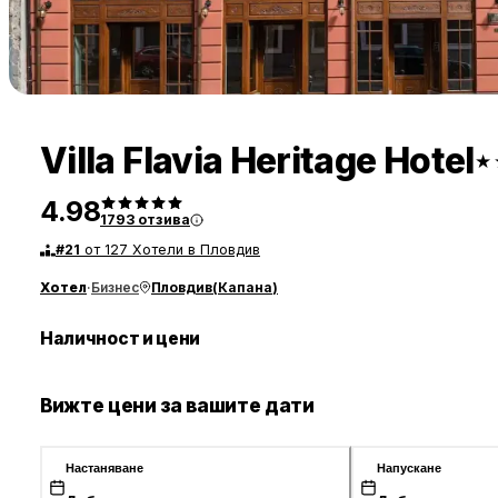
Villa Flavia Heritage Hotel
★
4.98
1793
отзива
#
21
от 127 Хотели в Пловдив
Хотел
·
Бизнес
Пловдив
(
Капана
)
Наличност и цени
Вижте цени за вашите дати
Настаняване
Напускане