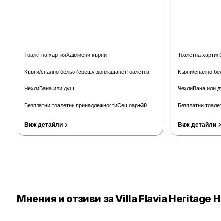
Тоалетна хартия
Хавлиени кърпи
Тоалетна хартия
Кърпи/спално бельо (срещу доплащане)
Тоалетна
Кърпи/спално бе
Чехли
Вана или душ
Чехли
Вана или 
Безплатни тоалетни принадлежности
Сешоар
+
30
Безплатни тоале
Виж детайли
Виж детайли
Мнения и отзиви за Villa Flavia Heritage H