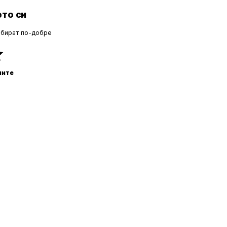
то си
збират по-добре
ните