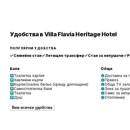
Удобства в Villa Flavia Heritage Hotel
ПОПУЛЯРНИ УДОБСТВА
Семейни стаи
Летищен трансфер
Стаи за непушачи
Р
Баня
Общи
Тоалетна хартия
Доставка на 
Хавлиени кърпи
Превоз
Кърпи/спално бельо (срещу доплащане)
Обща TV зал
Самостоятелна баня
Зона за пуша
Тоалетна
Само за неп
Душ
Отопление
Виж всички удобства