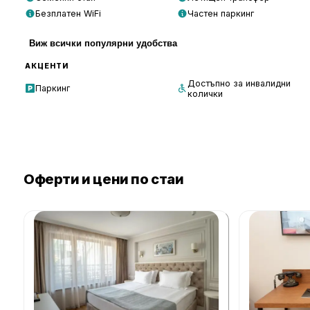
Безплатен WiFi
Частен паркинг
Виж всички популярни удобства
АКЦЕНТИ
Достъпно за инвалидни
Паркинг
колички
Оферти и цени по стаи