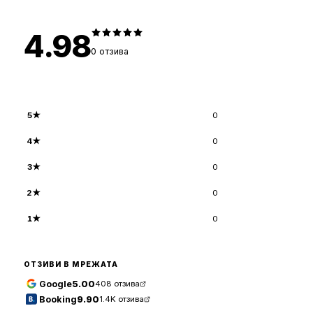
4.98
0
отзива
5
★
0
4
★
0
3
★
0
2
★
0
1
★
0
ОТЗИВИ В МРЕЖАТА
Google
5.00
408
отзива
Booking
9.90
1.4K
отзива