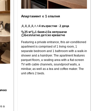
Апартамент с 1 спалня
4
възрастни
· 2 деца
35
м²
1
баня
За непушачи
Безплатно детско креватче
Featuring a private entrance, this air-conditioned
apartment is comprised of 1 living room, 1
separate bedroom and 1 bathroom with a walk-in
shower and a hairdryer. The apartment features
parquet floors, a seating area with a flat-screen
TV with cable channels, soundproof walls, a
minibar, as well as a tea and coffee maker. The
unit offers 2 beds.
нично
es a