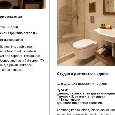
риорна стая
тни
· 1 деца
 или единично легло × 2
и
етско креватче
iletries, this double room
te bathroom with a walk-in
yer and slippers. This double
itioned and has a flat-screen TV
els, a private entrance,
s and a minibar.
Студио с разтегателен диван
4
възрастни
· 2 деца
24
м²
легло, разтегателен диван или еди
легло × 2, разтегателен диван
За непушачи
Безплатно детско креватче
Featuring free toiletries, this studio includ
private bathroom with a walk-in shower, a