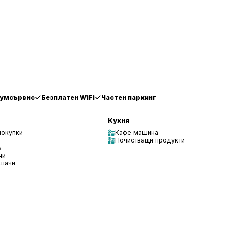
умсървис
Безплатен WiFi
Частен паркинг
Кухня
покупки
Кафе машина
Почистващи продукти
а
чи
ушачи