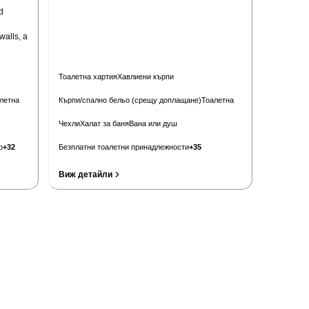
d
walls, a
Тоалетна хартия
Хавлиени кърпи
летна
Кърпи/спално бельо (срещу доплащане)
Тоалетна
Чехли
Халат за баня
Вана или душ
р
+
32
Безплатни тоалетни принадлежности
+
35
Виж детайли