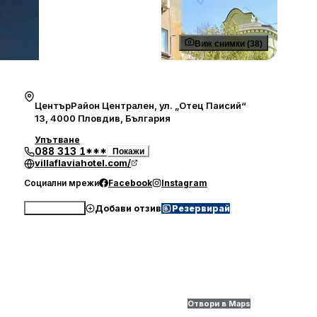
Виж снимки (38)
ЦентърРайон Централен, ул. „Отец Паисий“
13, 4000 Пловдив, България
Упътване
088 313 1***
Покажи
villaflaviahotel.com/
Социални мрежи
Facebook
Instagram
Добави отзив
Резервирай
Обади се
Отвори в Maps