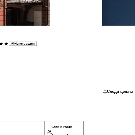
★★
Непотвърден
Следи цената
Стаи и гости