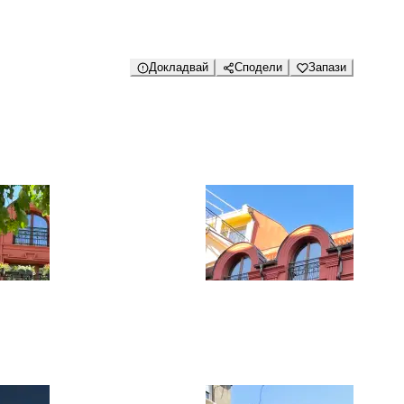
Докладвай
Сподели
Запази