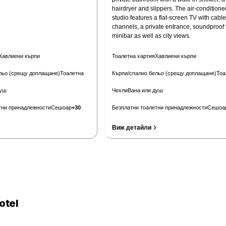
hairdryer and slippers. The air-conditione
studio features a flat-screen TV with cable
channels, a private entrance, soundproof 
minibar as well as city views.
Хавлиени кърпи
Тоалетна хартия
Хавлиени кърпи
льо (срещу доплащане)
Тоалетна
Кърпи/спално бельо (срещу доплащане)
Тоа
душ
Чехли
Вана или душ
тни принадлежности
Сешоар
+
30
Безплатни тоалетни принадлежности
Сешоа
Виж детайли
Провери цени
otel