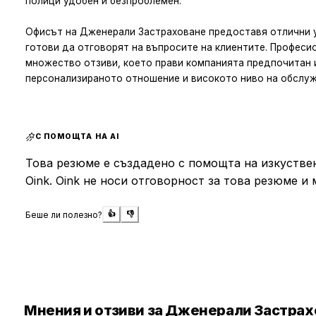
полици удобен и безпроблемен.
Офисът на Дженерали Застраховане предоставя отлични у
готови да отговорят на въпросите на клиентите. Професи
множество отзиви, което прави компанията предпочитан и
персонализираното отношение и високото ниво на обслуж
С ПОМОЩТА НА AI
Това резюме е създадено с помощта на изкуствен
Oink. Oink не носи отговорност за това резюме и 
Беше ли полезно?
👍
👎
Мнения и отзиви за Дженерали Застра