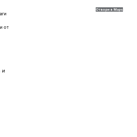
Отвори в Maps
аги
и от
 и