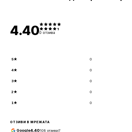
4.40
0
отзива
5
★
0
4
★
0
3
★
0
2
★
0
1
★
0
ОТЗИВИ В МРЕЖАТА
Google
4.40
108
отзива