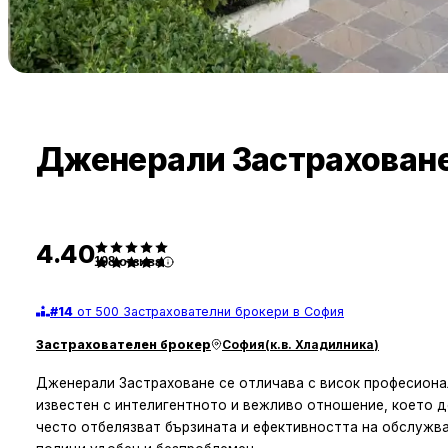
Дженерали Застрахован
4.40
108
отзива
#
14
от 500 Застрахователни брокери в София
Застрахователен брокер
София
(
к.в. Хладилника
)
Дженерали Застраховане се отличава с висок професионал
известен с интелигентното и вежливо отношение, което 
често отбелязват бързината и ефективността на обслужва