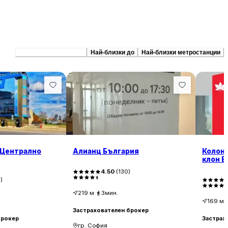
Препоръчани сходни
Най-близки до
Най-близки метростанции
- Централно
Алианц България
Колона
клон Б
4.50
(
130
)
0
)
219
м
·
3мин.
169
м
·
Застрахователен брокер
брокер
Застрах
гр. София