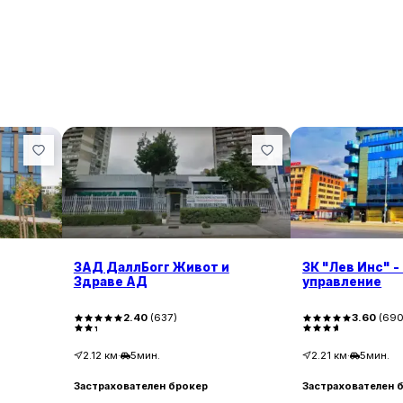
ЗАД ДаллБогг Живот и
ЗК "Лев Инс" 
Здраве АД
управление
2.40
(
637
)
3.60
(
69
2.12
км
·
5мин.
2.21
км
·
5мин.
Застрахователен брокер
Застрахователен 