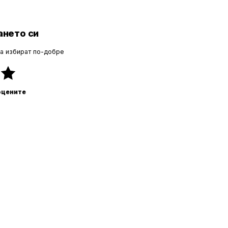
нето си
да избират по-добре
оцените