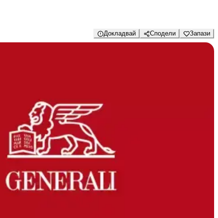
Докладвай
Сподели
Запази