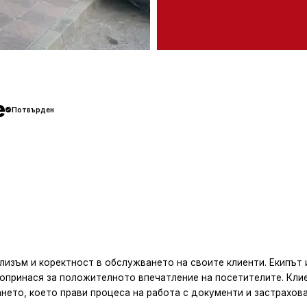
е
Потвърден
изъм и коректност в обслужването на своите клиенти. Екипът 
допринася за положителното впечатление на посетителите. Кли
нето, което прави процеса на работа с документи и застрахов