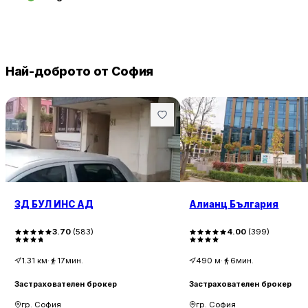
Най-доброто от София
ЗД БУЛ ИНС АД
Алианц България
3.70
(
583
)
4.00
(
399
)
1.31
км
·
17мин.
490
м
·
6мин.
Застрахователен брокер
Застрахователен брокер
гр. София
гр. София