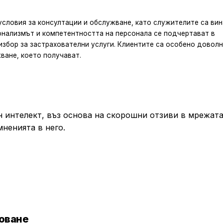
словия за консултации и обслужване, като служителите са вин
онализмът и компетентността на персонала се подчертават в
збор за застрахователни услуги. Клиентите са особено доволн
ване, което получават.
 интелект, въз основа на скорошни отзиви в мрежата
мненията в него.
ховане