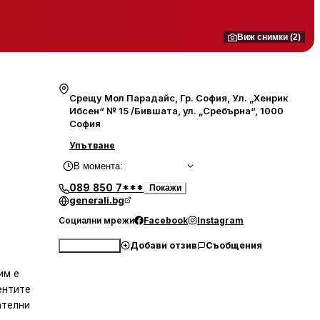
Виж снимки (2)
Срещу Мол Парадайс, Гр. София, Ул. „Хенрик
Ибсен“ № 15 /Бившата, ул. „Сребърна“, 1000
София
Упътване
В момента
:
089 850 7***
Покажи
generali.bg
Социални мрежи
Facebook
Instagram
Добави отзив
Съобщения
Обади се
им е
ентите
ателни