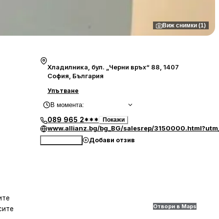
Виж снимки (1)
Хладилника, бул. „Черни връх“ 88, 1407
София, България
Упътване
В момента
:
089 965 2***
Покажи
www.allianz.bg/bg_BG/salesrep/3150000.html?utm
Добави отзив
Обади се
ите
Отвори в Maps
сите