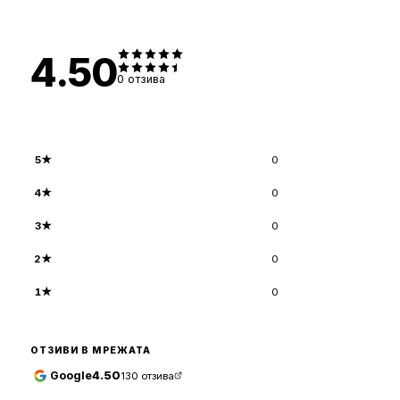
4.50
0
отзива
5
★
0
4
★
0
3
★
0
2
★
0
1
★
0
ОТЗИВИ В МРЕЖАТА
Google
4.50
130
отзива