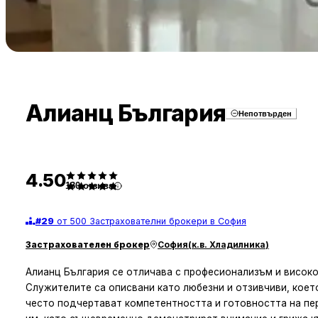
Алианц България
Непотвърден
4.50
130
отзива
#
29
от 500 Застрахователни брокери в София
Застрахователен брокер
София
(
к.в. Хладилника
)
Алианц България се отличава с професионализъм и високо
Служителите са описвани като любезни и отзивчиви, коет
често подчертават компетентността и готовността на пе