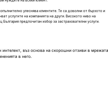
м нуждите на всеки клиент.
опълнително улеснява клиентите. Те са доволни от бързото и
ват услугите на компанията на други. Високото ниво на
 България предпочитан избор за застрахователни услуги.
 интелект, въз основа на скорошни отзиви в мрежата
мненията в него.