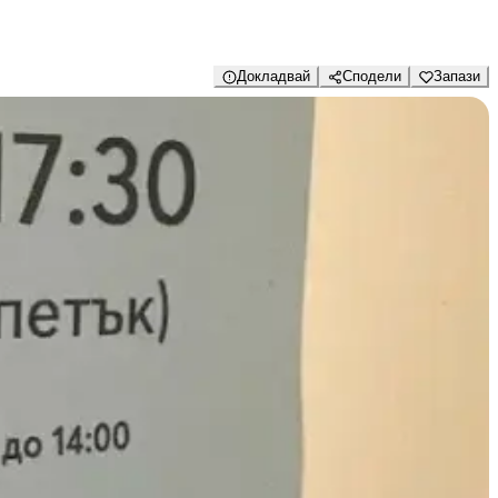
Докладвай
Сподели
Запази