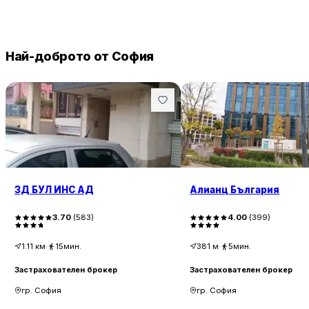
Най-доброто от София
ЗД БУЛ ИНС АД
Алианц България
3.70
(
583
)
4.00
(
399
)
1.11
км
·
15мин.
381
м
·
5мин.
Застрахователен брокер
Застрахователен брокер
гр. София
гр. София