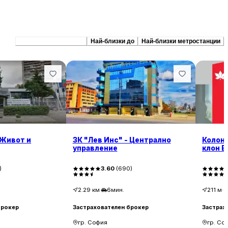
Препоръчани сходни
Най-близки до
Най-близки метростанции
 Живот и
ЗК "Лев Инс" - Централно
Колона
управление
клон Б
)
3.60
(
690
)
2.29
км
·
6мин.
211
м
·
брокер
Застрахователен брокер
Застрах
гр. София
гр. Со