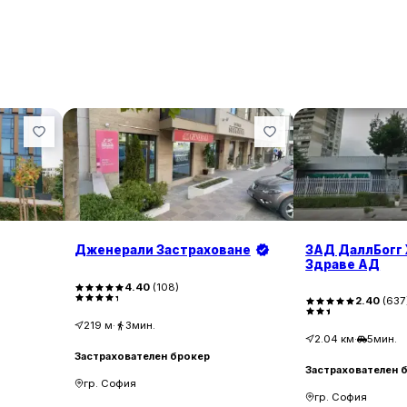
Дженерали Застраховане
ЗАД ДаллБогг
Здраве АД
4.40
(
108
)
2.40
(
637
219
м
·
3мин.
2.04
км
·
5мин.
Застрахователен брокер
Застрахователен 
гр. София
гр. София