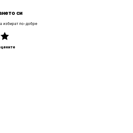
нето си
да избират по-добре
оцените