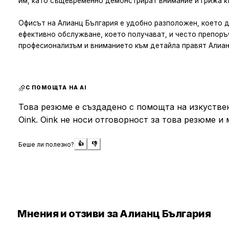
им, като същевременно демонстрират внимание и грижа къ
Офисът на Алианц България е удобно разположен, което д
ефективно обслужване, което получават, и често препоръч
професионализъм и вниманието към детайла правят Алианц
С ПОМОЩТА НА AI
Това резюме е създадено с помощта на изкуствен
Oink. Oink не носи отговорност за това резюме и 
Беше ли полезно?
👍
👎
Мнения и отзиви за Алианц България