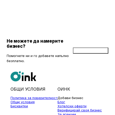
Клиентите оценяват високо и компетентността на
служителите при подписване на нови договори, като често
споделят положителни впечатления от взаимодействието
си с тях.
Не можете да намерите
бизнес?
Добави бизнес
Помогнете ни и го добавете напълно
безплатно.
ОБЩИ УСЛОВИЯ
ОИНК
Политика за поверителност
Добави бизнес
Общи условия
Блог
Бисквитки
Хотелски оферти
Верифицирай своя бизнес
За агенции