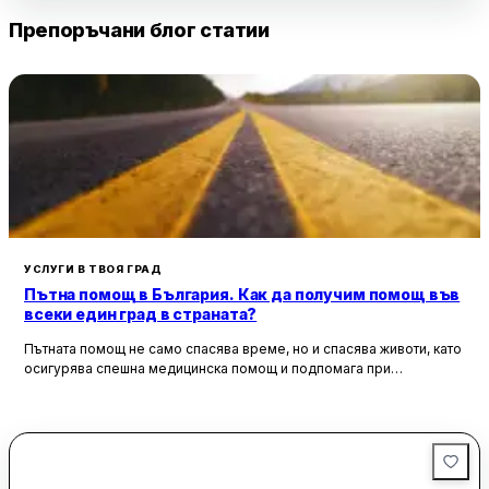
Препоръчани блог статии
УСЛУГИ В ТВОЯ ГРАД
Пътна помощ в България. Как да получим помощ във
всеки един град в страната?
Пътната помощ не само спасява време, но и спасява животи, като
осигурява спешна медицинска помощ и подпомага при
неработоспособни автомобили. Тя създава увереност и
безопасност за всички участници в движението, като предоставя
на водачите сигурността, че в случай на необходимост има
специалисти, готови да им помогнат.