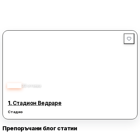
4.20
33
отзива
1.
Стадион Ведраре
Стадио
Препоръчани блог статии