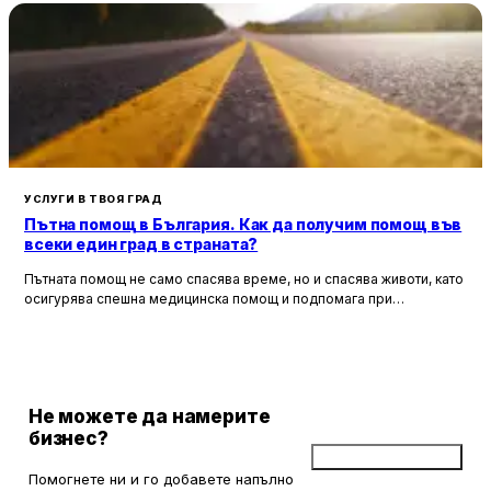
УСЛУГИ В ТВОЯ ГРАД
Пътна помощ в България. Как да получим помощ във
всеки един град в страната?
Пътната помощ не само спасява време, но и спасява животи, като
осигурява спешна медицинска помощ и подпомага при
неработоспособни автомобили. Тя създава увереност и
безопасност за всички участници в движението, като предоставя
на водачите сигурността, че в случай на необходимост има
специалисти, готови да им помогнат.
Не можете да намерите
бизнес?
Добави бизнес
Помогнете ни и го добавете напълно