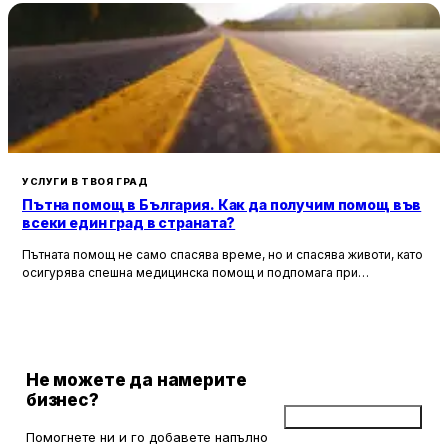
УСЛУГИ В ТВОЯ ГРАД
Пътна помощ в България. Как да получим помощ във
всеки един град в страната?
Пътната помощ не само спасява време, но и спасява животи, като
осигурява спешна медицинска помощ и подпомага при
неработоспособни автомобили. Тя създава увереност и
безопасност за всички участници в движението, като предоставя
на водачите сигурността, че в случай на необходимост има
специалисти, готови да им помогнат.
Не можете да намерите
бизнес?
Добави бизнес
Помогнете ни и го добавете напълно