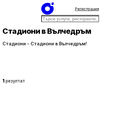
Регистрация
Стадиони в Вълчедръм
Стадиони - Стадиони в Вълчедръм!
1
резултат