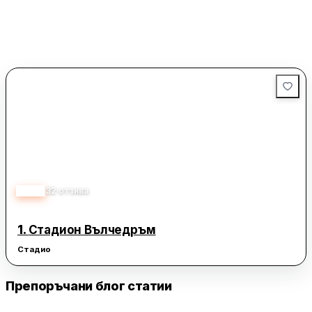
4.10
32
отзива
1.
Стадион Вълчедръм
Стадио
Препоръчани блог статии