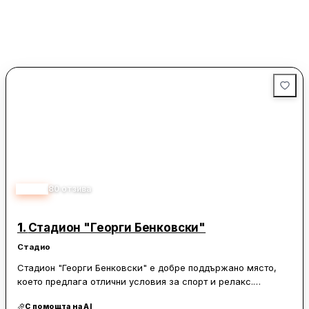
4.40
80
отзива
1.
Стадион "Георги Бенковски"
Стадио
Стадион "Георги Бенковски" е добре поддържано място,
което предлага отлични условия за спорт и релакс.
Разположен сред зеленина и спокойствие, стадионът
С помощта на AI