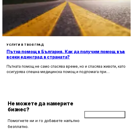
УСЛУГИ В ТВОЯ ГРАД
Пътна помощ в България. Как да получим помощ във
всеки един град в страната?
Пътната помощ не само спасява време, но и спасява животи, като
осигурява спешна медицинска помощ и подпомага при
неработоспособни автомобили. Тя създава увереност и
безопасност за всички участници в движението, като предоставя
на водачите сигурността, че в случай на необходимост има
специалисти, готови да им помогнат.
Не можете да намерите
бизнес?
Добави бизнес
Помогнете ни и го добавете напълно
безплатно.