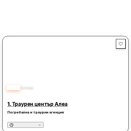
5.00
1
отзив
1.
Траурен център Алеа
Погребална и траурни агенция