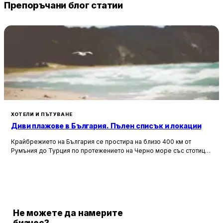
Препоръчани блог статии
ХОТЕЛИ И ПЪТУВАНЕ
Диви плажове в България. Пълен списък и локации
Крайбрежието на България се простира на близо 400 км от
Румъния до Турция по протежението на Черно море със стотици
зашеметяващи плажове със златист пясък. Докато популярните
курортни градове като Слънчев бряг и Златни пясъци привличат
повечето туристи с оживения си нощен живот и модерните
удобства, някои от най-красивите плажове в България са скрити
от тълпите.
Не можете да намерите