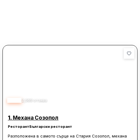
4.80
2,569
отзива
1.
Механа Созопол
Ресторант
Български ресторант
Разположена в самото сърце на Стария Созопол, механа