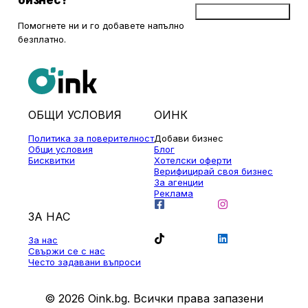
бизнес?
Добави бизнес
Помогнете ни и го добавете напълно
безплатно.
ОБЩИ УСЛОВИЯ
ОИНК
Политика за поверителност
Добави бизнес
Общи условия
Блог
Бисквитки
Хотелски оферти
Верифицирай своя бизнес
За агенции
Реклама
ЗА НАС
За нас
Свържи се с нас
Често задавани въпроси
© 2026 Oink.bg. Всички права запазени