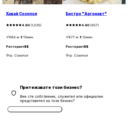
Хавай Созопол
Бистро "Аргонавт"
Б
4.60
(
1,035
)
4.60
(
657
)
986
м
·
13мин.
877
м
·
12мин.
Ресторант
$$
Ресторант
$$
Р
гр. Созопол
гр. Созопол
Притежавате този бизнес?
Вие сте собственик, служител или официален
представител на този бизнес?
Потвърдете безплатно сега