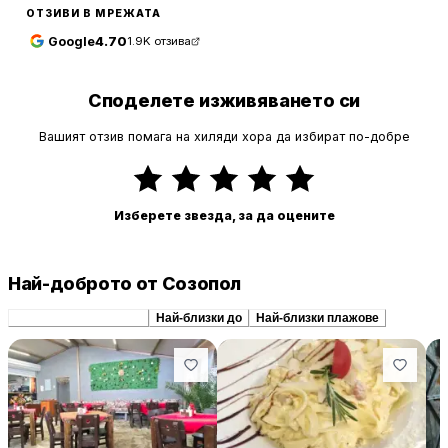
ОТЗИВИ В МРЕЖАТА
Google
4.70
1.9K
отзива
Споделете изживяването си
Вашият отзив помага на хиляди хора да избират по-добре
Изберете звезда, за да оцените
Най-доброто от Созопол
Препоръчани сходни
Най-близки до
Най-близки плажове