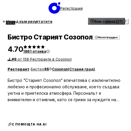
Регистрация
Назад към резултатите
Виж снимки (37)
1
/
37
Бистро Старият Созопол
Непотвърден
4.70
1861
отзива
#
8
от 158 Ресторанти в Созопол
Ресторант
·
Бистро
$$
Созопол
(
Стария град
)
Бистро "Старият Созопол" впечатлява с изключително
любезно и професионално обслужване, което създава
уютна и приятелска атмосфера. Персоналът е
внимателен и отзивчив, като се грижи за нуждите на
клиентите с усмивка и желание. Храната е високо
оценена заради свежестта и вкуса си, а порциите са
щедри и на достъпни цени. Бистрото предлага
С ПОМОЩТА НА AI
разнообразие от ястия, включително домашно