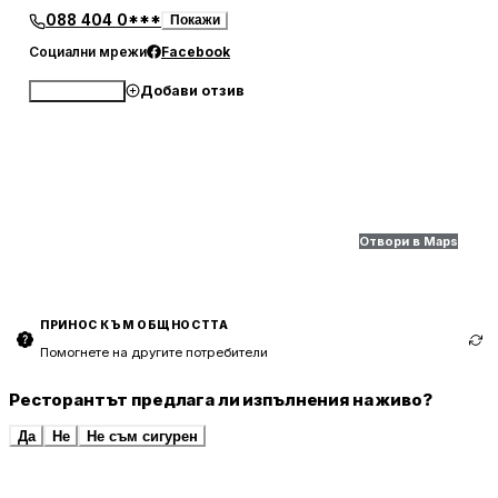
088 404 0***
Покажи
Социални мрежи
Facebook
Добави отзив
Обади се
Отвори в Maps
ПРИНОС КЪМ ОБЩНОСТТА
Помогнете на другите потребители
Ресторантът предлага ли изпълнения на живо?
Да
Не
Не съм сигурен