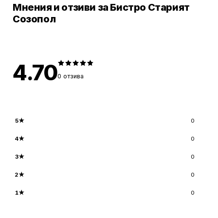
Мнения и отзиви за Бистро Старият
Созопол
4.70
0
отзива
5
★
0
4
★
0
3
★
0
2
★
0
1
★
0