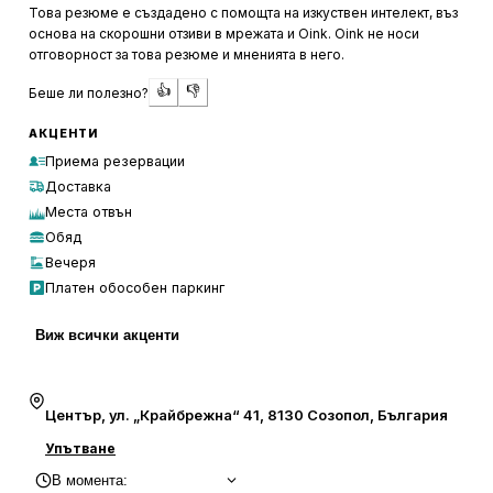
приготвени специалитети като тарама хайвер и миди с
Това резюме е създадено с помощта на изкуствен интелект, въз
чесън, които са сред най-предпочитаните от гостите.
основа на скорошни отзиви в мрежата и Oink. Oink не носи
отговорност за това резюме и мненията в него.
Разположено в живописния Созопол, бистрото
👍
👎
Беше ли полезно?
предлага прекрасна гледка към морето, особено по
време на залез. Това го прави идеално място за
АКЦЕНТИ
релаксация и наслада от вкусна храна в приятна
Приема резервации
обстановка. За семействата с деца има осигурени
Доставка
занимания, като книжки и моливи за оцветяване, което
Места отвън
допринася за удобството на посетителите.
Обяд
Резервацията е препоръчителна, тъй като заведението
Вечеря
бързо се запълва, благодарение на добрата си
Платен обособен паркинг
репутация и отличното съотношение цена-качество.
Виж всички акценти
Център, ул. „Крайбрежна“ 41, 8130 Созопол, България
Упътване
В момента
: