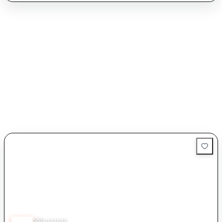
че понякога се случва да липсва конкретен продукт,
персоналът е готов да предложи алтернативи или да
насочи клиентите към други магазини от веригата.
Обслужването в магазина е високо оценено, като
клиентите често споменават любезността и
компетентността на персонала. Служителите са винаги
готови да съдействат с полезни съвети и консултации,
което създава приятелска атмосфера и кара клиентите да
се чувстват добре дошли. Въпреки че има редки случаи на
недоволство от обслужването, общото впечатление е за
професионализъм и внимание към нуждите на клиентите и
техните любимци.
2.85
559
отзива