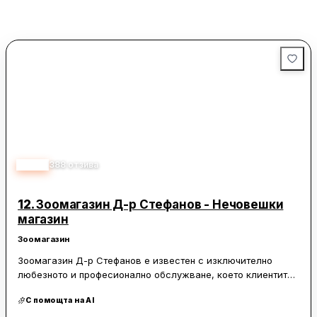
каузи също е оценена положително от посетителите.
4.50
388
отзива
12.
Зоомагазин Д-р Стефанов - Нечовешки
магазин
Зоомагазин
Зоомагазин Д-р Стефанов е известен с изключително
любезното и професионално обслужване, което клиентите
получават. Персоналът е винаги усмихнат и готов да
С помощта на AI
помогне, независимо от въпросите или нуждите на