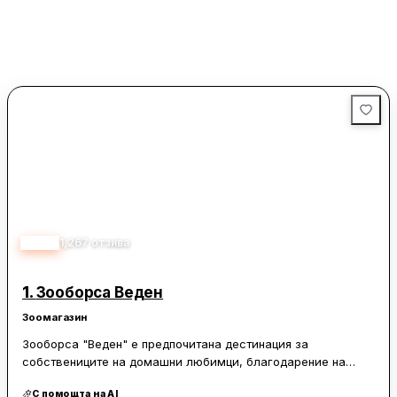
2.85
1,267
отзива
1.
Зооборса Веден
Зоомагазин
Зооборса "Веден" е предпочитана дестинация за
собствениците на домашни любимци, благодарение на
богатия си асортимент от продукти и отлично обслужване.
С помощта на AI