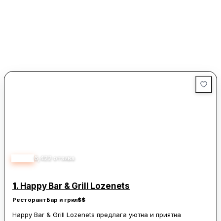
4.50
6,422
отзива
1.
Happy Bar & Grill Lozenets
Ресторант
Бар и грил
$$
Happy Bar & Grill Lozenets предлага уютна и приятна