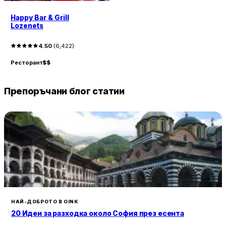
Happy Bar & Grill
Lozenets
4.50
(
6,422
)
Ресторант
$$
Препоръчани блог статии
НАЙ-ДОБРОТО В OINK
20 Идеи за разходка около София през есента