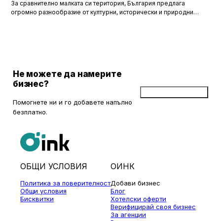
За сравнително малката си територия, България предлага
огромно разнообразие от културни, исторически и природни
забележителности. Ако разгледаме околностите на София в
радиус от около 150 км, ще открием множество вълнуващи
възможности за еднодневни разходки, особено през есента,
когато природата се обагря в невероятни цветове. През този
сезон планините около столицата предлагат чист въздух, красива
природа и чудесни условия за туризъм и отдих.
Не можете да намерите
бизнес?
Добави бизнес
Помогнете ни и го добавете напълно
безплатно.
ОБЩИ УСЛОВИЯ
ОИНК
Политика за поверителност
Добави бизнес
Общи условия
Блог
Бисквитки
Хотелски оферти
Верифицирай своя бизнес
За агенции