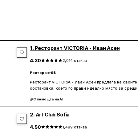
1.
Ресторант VICTORIA - Иван Асен
4.30
2,014
отзива
Ресторант
$$
Ресторант VICTORIA - Иван Асен предлага на своите 
обстановка, което го прави идеално място за срещи
Менюто включва разнообразни специалитети, като к
С помощта на AI
на птиците. Интериорът е обновен и уютен, а локация
допринася за спокойната атмосфера.
2.
Art Club Sofia
Обслужването в ресторанта е на високо ниво, с люб
грижи за бързото и приятно преживяване на клиенти
4.50
1,489
отзива
семейства с деца, като столчета за хранене, а чист
оценена. Макар еспресото да не отговаря на всички