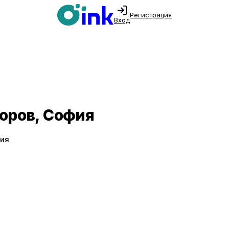
Регистрация
Вход
воров, София
фия