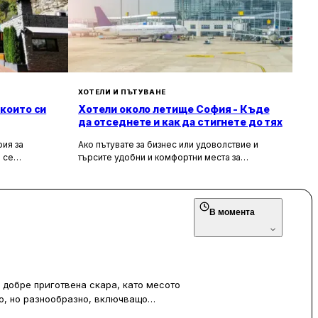
еднъж стигнали, гостите се озовават
ХОТЕЛИ И ПЪТУВАНЕ
 които си
Хотели около летище София - Къде
да отседнете и как да стигнете до тях
ия за
Ако пътувате за бизнес или удоволствие и
 се
търсите удобни и комфортни места за
сива природа,
настаняване около летище София, то
ия за вас.
прочетете задължително тази статия. В нея ще
гарска кухня
разгледаме най-добрите хотели в близост до
рни
летището, удобните транспортни връзки, които
В момента
те място,
можете да използвате, и доверените
ткъснете от
таксиметрови компании, които ще ви осигурят
безпроблемно придвижване.
 добре приготвена скара, като месото
то, но разнообразно, включващо
големи и удовлетворяващи, а