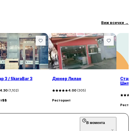
Виж всички
→
р 3 / SkaraBar 3
Дюнер Лилан
Стар
Шипч
4.30
(
1,102
)
4.00
(
305
)
нт
$$
Ресторант
Ресто
В момента