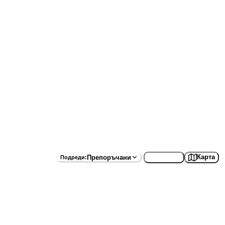
Списък
Карта
Препоръчани
Подреди
: