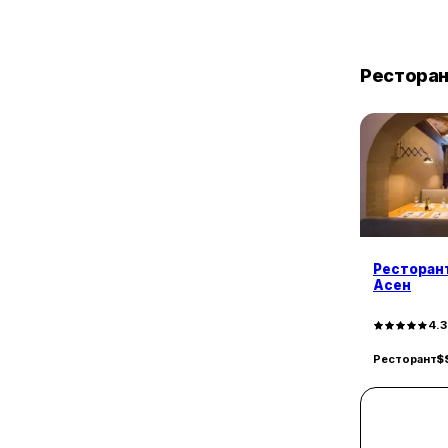
к.в. Бояна
13
ж.к. Люлин 8
13
ж.к. Връбница 2
Рестора
12
ж.к. Красна Поляна 1
12
к.в. Крива Река
11
ж.к. Захарна Фабрика
10
к.в. Горубляне
10
ж.к. Левски В
10
ж.к. Западен Парк
9
ж.к. Дървеница
9
ж.к. Люлин - Център
Ресторант
9
ж.к. Славия
Асен
9
к.в. Враждебна
8
4.
к.в. Горна Баня
8
ж.к. Красна Поляна 2
Ресторант
$
8
к.в. Симеоново
8
ж.к. Люлин 2
8
Зона Б-19
8