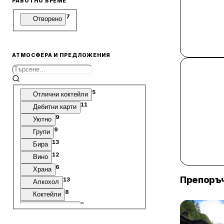
РАБОТНО ВРЕМЕ
7
Отворено
АТМОСФЕРА И ПРЕДЛОЖЕНИЯ
5
Отлични коктейли
11
Дебитни карти
9
Уютно
9
Групи
13
Бира
12
Вино
6
Храна
Препоръч
13
Алкохол
8
Коктейли
3
Храна на бара
12
Твърд алкохол