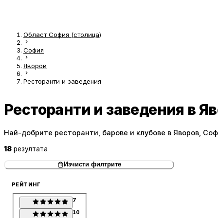
Област София (столица)
София
Яворов
Ресторанти и заведения
Ресторанти и заведения в Я
Най-добрите ресторанти, барове и клубове в Яворов, Со
18
резултата
Изчисти филтрите
РЕЙТИНГ
7
10