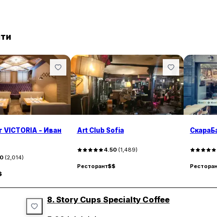
нти
 VICTORIA - Иван
Art Club Sofia
СкараБа
4.50
(
1,489
)
30
(
2,014
)
Ресторант
$$
Рестора
$
8.
Story Cups Specialty Coffee