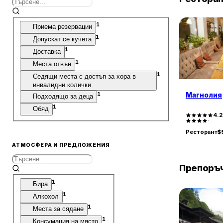
1
Приема резервации
1
Допускат се кучета
1
Доставка
1
Места отвън
1
Седящи места с достъп за хора в
инвалидни колички
1
Магнолия
Подходящо за деца
1
Обяд
4.
Ресторант
$
АТМОСФЕРА И ПРЕДЛОЖЕНИЯ
Препоръч
1
Бира
1
Алкохол
1
Места за сядане
1
Консумация на място