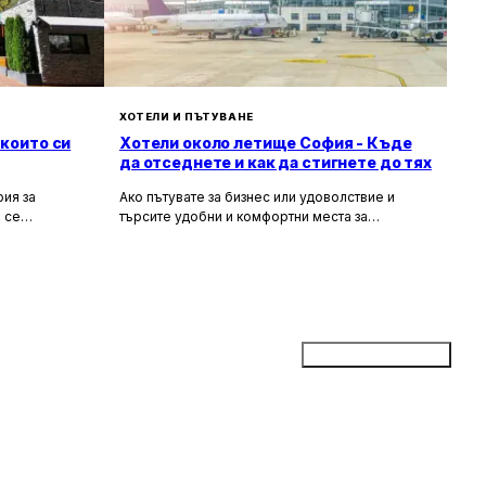
ХОТЕЛИ И ПЪТУВАНЕ
 които си
Хотели около летище София - Къде
да отседнете и как да стигнете до тях
ия за
Ако пътувате за бизнес или удоволствие и
 се
търсите удобни и комфортни места за
сива природа,
настаняване около летище София, то
ия за вас.
прочетете задължително тази статия. В нея ще
гарска кухня
разгледаме най-добрите хотели в близост до
рни
летището, удобните транспортни връзки, които
те място,
можете да използвате, и доверените
ткъснете от
таксиметрови компании, които ще ви осигурят
безпроблемно придвижване.
Добави бизнес