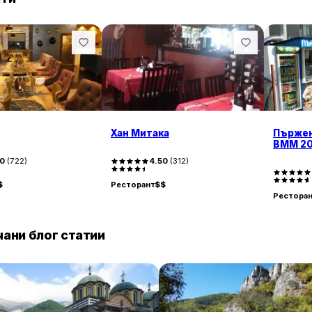
Обслужването в „Пържена и печена риба ВММ 2016“ 
винаги усмихнат и предразполагащ. Цените са достъ
предпочитано за редовни посещения. Въпреки че пон
особено след 13 часа, клиентите остават доволни о
връщат отново заради приятната атмосфера и вкусна
Хан Митака
Пържен
ВММ 20
20
(
722
)
4.50
(
312
)
$
Ресторант
$$
Рестора
ани блог статии