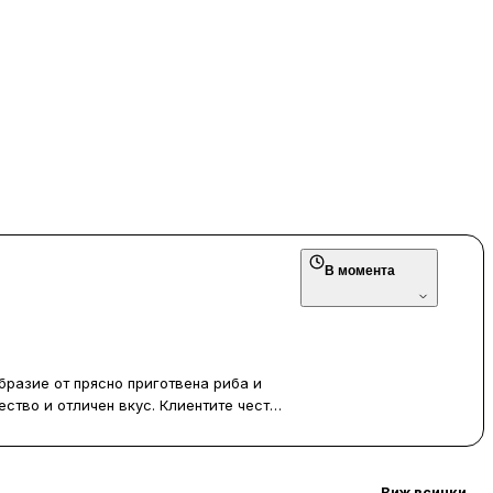
В момента
бразие от прясно приготвена риба и
ество и отличен вкус. Клиентите често
сни, а паламудът на скара и
ството да се вземе храна за вкъщи е
 и наличието на хубава бира.
Виж всички
→