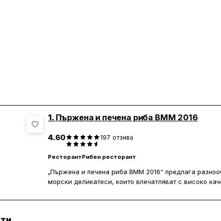
1.
Пържена и печена риба ВММ 2016
4.60
197
отзива
Ресторант
Рибен ресторант
„Пържена и печена риба ВММ 2016“ предлага разноо
морски деликатеси, които впечатляват с високо кач
отбелязват, че сьомгата и скаридите са особено вку
пърженият шаран са сред препоръчаните ястия. Удоб
допълнителен плюс, като много посетители оценяват
нти