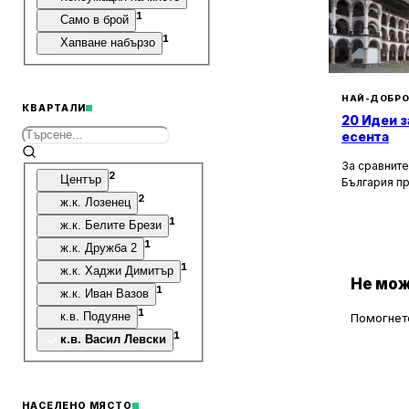
1
Само в брой
1
Хапване набързо
НАЙ-ДОБРО
КВАРТАЛИ
20 Идеи з
есента
За сравните
2
Център
България п
културни, и
2
ж.к. Лозенец
забележите
1
ж.к. Белите Брези
околностите
1
км, ще отк
ж.к. Дружба 2
възможности
1
ж.к. Хаджи Димитър
особено пре
Не мож
1
ж.к. Иван Вазов
обагря в не
1
планините о
к.в. Подуяне
Помогнете
въздух, кра
1
к.в. Васил Левски
туризъм и о
НАСЕЛЕНО МЯСТО