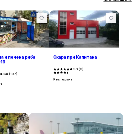
е бързо и любезно, а персоналът е
пни, което прави мястото
якога храната се изчерпва бързо,
т съотношението цена/качество и се
та храна.
а и печена риба
Скара при Капитана
16
4.50
(
6
)
4.60
(
197
)
Ресторант
нт