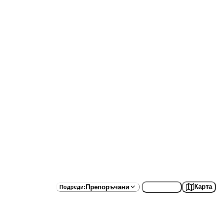
Списък
Карта
Препоръчани
Подреди
: