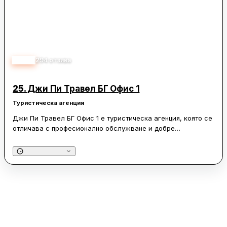
границата е бързо и безпроблемно.
Обслужването на клиентите е високо оценено, като
персоналът е описан като любезен и готов да помогне с
информация и съвети за най-добрите цени. Резервациите
се извършват лесно и бързо, а пътниците са доволни от
4.60
294
отзива
цялостното преживяване. „Арда тур“ е предпочитан избор
за много пътуващи, които търсят надеждност и комфорт при
своите пътувания между България и Гърция.
25.
Джи Пи Травел БГ Офис 1
Туристическа агенция
Джи Пи Травел БГ Офис 1 е туристическа агенция, която се
отличава с професионално обслужване и добре
организирани екскурзии. Клиентите често споделят
положителни впечатления от екскурзоводите, които
демонстрират висока култура и внимание към детайлите,
както и от шофьорите, които осигуряват комфортно и
безопасно пътуване. Агенцията предлага разнообразни
дестинации, като се грижи за удобството и
удовлетворението на своите клиенти по време на цялото
пътуване.