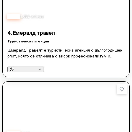
4.65
1,652
отзива
4.
Емералд травел
Туристическа агенция
„Емералд Травел“ е туристическа агенция с дългогодишен
опит, която се отличава с висок професионализъм и
отлична организация на пътуванията. Клиентите често
споделят, че са впечатлени от внимателното отношение на
персонала, който се грижи за всяка подробност от
пътуването. Агенцията предлага разнообразие от
дестинации и хотели, като се стреми да удовлетвори
индивидуалните предпочитания на своите клиенти.
Специалистите от „Емералд Травел“ са винаги усмихнати и
отзивчиви, осигурявайки спокойствие и комфорт на
пътуващите.
Пътуванията, организирани от „Емералд Травел“, се
отличават с безупречна логистика, включително трансфери