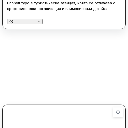
Глобул турс е туристическа агенция, която се отличава с
професионална организация и внимание към детайла.
Клиентите често отбелязват високото ниво на обслужване,
както от страна на екскурзоводите, така и на шофьорите.
Екскурзоводите са описвани като изключително
компетентни и увлекателни, предоставяйки интересни
факти и истории за посетените дестинации. Шофьорите
също получават висока оценка за своята професионалност
и любезност, осигурявайки комфортно и безопасно
пътуване.
Агенцията предлага разнообразни дестинации, като често
се споменават екскурзии до Гърция и Италия, които са
добре организирани и на конкурентни цени. Хотелите, в
които се настаняват клиентите, са описвани като чисти и
уютни, с добро местоположение. Глобул турс предлага и
достатъчно свободно време за самостоятелно
разглеждане, което допълнително допринася за
положителното преживяване на клиентите. Въпреки че
организацията е на високо ниво, някои клиенти споменават
за малки инциденти, които обаче са били бързо и
професионално разрешени от екипа на агенцията.