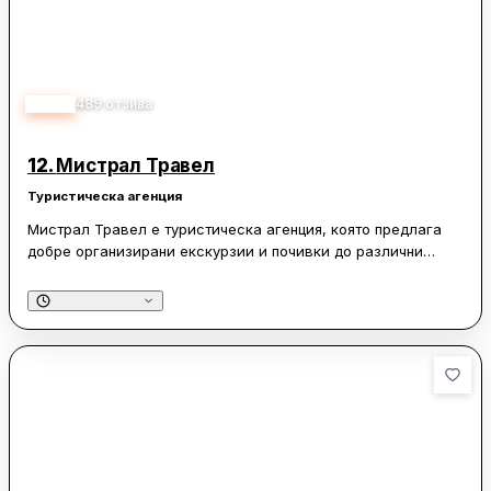
4.50
489
отзива
12.
Мистрал Травел
Туристическа агенция
Мистрал Травел е туристическа агенция, която предлага
добре организирани екскурзии и почивки до различни
дестинации. Клиентите често изразяват задоволство от
професионализма на екипа и внимателното планиране на
пътуванията. Екскурзоводите са високо оценени заради
тяхната отзивчивост и способност да предоставят
интересна и полезна информация. Хотелите, включени в
програмите, също получават положителни отзиви за
своето местоположение, чистота и качеството на храната.
Агенцията се отличава с коректност и бързина при
решаване на възникнали проблеми, като например