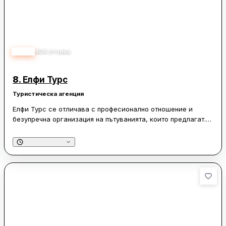
4.70
404
отзива
8.
Елфи Турс
Туристическа агенция
Елфи Турс се отличава с професионално отношение и
безупречна организация на пътуванията, които предлагат.
Клиентите често отбелязват, че програмите са добре
балансирани и разнообразни, като същевременно
предоставят достатъчно свободно време за самостоятелни
разходки и открития. Хотелите, в които настаняват
туристите, са удобни и чисти, а транспортът е надежден и
комфортен. Туристическата агенция предлага екскурзии до
разнообразни дестинации, включително Грузия, Армения и
Португалия, като всяка от тях е внимателно планирана и
изпълнена.