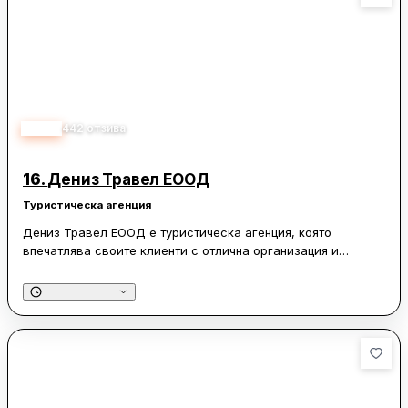
3.80
442
отзива
16.
Дениз Травел ЕООД
Туристическа агенция
Дениз Травел ЕООД е туристическа агенция, която
впечатлява своите клиенти с отлична организация и
професионално обслужване. Екипът на агенцията,
включително екскурзоводите и шофьорите, се отличава с
внимание към детайлите и индивидуално отношение към
всеки пътник. Често споменавани са имената на
екскурзоводите, които успяват да създадат приятна
атмосфера и да обогатят пътуванията с интересна
информация за дестинациите. Клиентите оценяват високо и
удобствата по време на пътуванията, като чистотата на