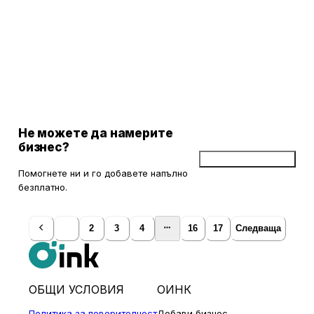
Екипът на Джи Пи Травел БГ Офис 1 се отличава с
любезност и професионализъм, като често получава
похвали за вниманието и грижата към клиентите, особено
към тези с двигателни затруднения. Организацията на
екскурзиите е на високо ниво, включително настаняване в
добре подбрани хотели и интересни допълнителни
дейности. Въпреки някои редки забележки, свързани с
маршрута, клиентите остават доволни и често изразяват
желание да пътуват отново с агенцията.
Не можете да намерите
бизнес?
Добави бизнес
Помогнете ни и го добавете напълно
безплатно.
1
2
3
4
16
17
Следваща
ОБЩИ УСЛОВИЯ
ОИНК
Политика за поверителност
Добави бизнес