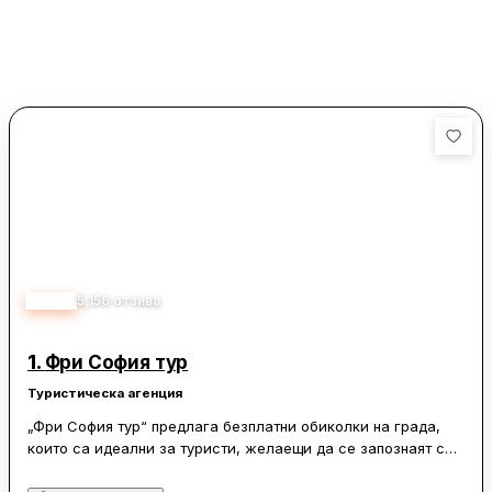
4.90
5,156
отзива
1.
Фри София тур
Туристическа агенция
„Фри София тур“ предлага безплатни обиколки на града,
които са идеални за туристи, желаещи да се запознаят с
разнообразните забележителности на София.