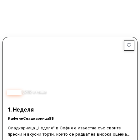
4.30
1,232
отзива
1.
Неделя
Кафене
Сладкарница
$$
Сладкарница „Неделя“ в София е известна със своите
пресни и вкусни торти, които се радват на висока оценка