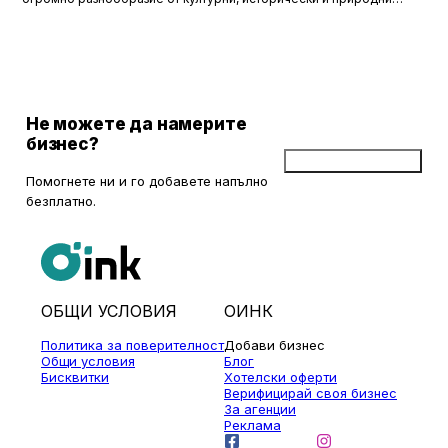
забележителности. Ако разгледаме околностите на София в
радиус от около 150 км, ще открием множество вълнуващи
възможности за еднодневни разходки, особено през есента,
когато природата се обагря в невероятни цветове. През този
сезон планините около столицата предлагат чист въздух, красива
природа и чудесни условия за туризъм и отдих.
Не можете да намерите
бизнес?
Добави бизнес
Помогнете ни и го добавете напълно
безплатно.
ОБЩИ УСЛОВИЯ
ОИНК
Политика за поверителност
Добави бизнес
Общи условия
Блог
Бисквитки
Хотелски оферти
Верифицирай своя бизнес
За агенции
Реклама