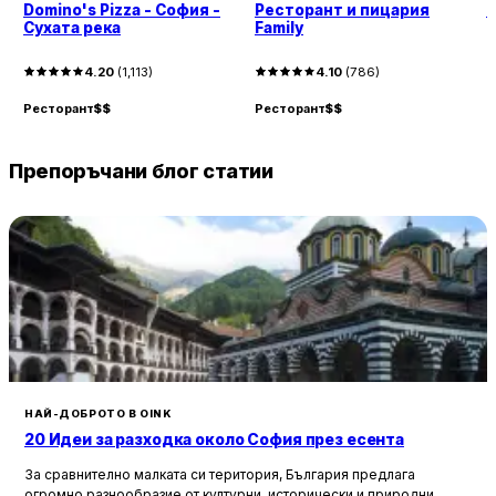
Domino's Pizza - София -
Ресторант и пицария
П
Сухата река
Family
4.20
(
1,113
)
4.10
(
786
)
Р
Ресторант
$$
Ресторант
$$
Препоръчани блог статии
НАЙ-ДОБРОТО В OINK
20 Идеи за разходка около София през есента
За сравнително малката си територия, България предлага
огромно разнообразие от културни, исторически и природни