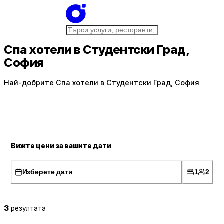
Спа хотели в Студентски Град,
София
Най-добрите Спа хотели в Студентски Град, София
Вижте цени за вашите дати
Изберете дати
1
2
3
резултата