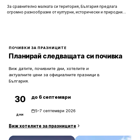
За сравнително малката си територия, България предлага
огромно разнообразие от културни, исторически и природни
забележителности. Ако разгледаме околностите на София в
радиус от около 150 км, ще открием множество вълнуващи
възможности за еднодневни разходки, особено през есента,
когато природата се обагря в невероятни цветове. През този
сезон планините около столицата предлагат чист въздух, красива
природа и чудесни условия за туризъм и отдих.
ПОЧИВКИ ЗА ПРАЗНИЦИТЕ
Планирай следващата си почивка
Виж датите, почивните дни, хотелите и
актуалните цени за официалните празници в
България.
до 6 септември
30
5–7 септември 2026
дни
Виж хотелите за празниците