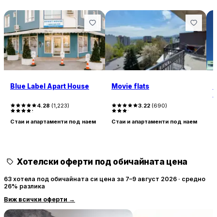
уелнес центъра гостите могат да ползват масажи, сауна и
парна баня, а барът предлага различни коктейли.
Blue Label Apart House
Movie flats
M
S
4.28
(
1,223
)
3.22
(
690
)
Стаи и апартаменти под наем
Стаи и апартаменти под наем
С
Хотелски оферти под обичайната цена
63 хотела под обичайната си цена за 7–9 август 2026 · средно
26% разлика
Виж всички оферти
→