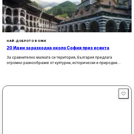
НАЙ-ДОБРОТО В OINK
20 Идеи за разходка около София през есента
За сравнително малката си територия, България предлага
огромно разнообразие от културни, исторически и природни
забележителности. Ако разгледаме околностите на София в
радиус от около 150 км, ще открием множество вълнуващи
възможности за еднодневни разходки, особено през есента,
когато природата се обагря в невероятни цветове. През този
сезон планините около столицата предлагат чист въздух, красива
природа и чудесни условия за туризъм и отдих.