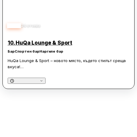
особено популярни сред посетителите. Hukka House е
идеалното място за любителите на наргилета и за тези,
които търсят приятна обстановка и добри кулинарни
изживявания.
4.45
24
отзива
10.
HuQa Lounge & Sport
Бар
Спортен бар
Наргиле бар
HuQa Lounge & Sport – новото място, където стилът среща
вкуса!
През Октомври, HuQa Lounge & Sport отваря врати, за да
предложи на своите гости незабравимо преживяване. В
заведението се предлагат подбрани селекции от напитки и
кулинарни изкушения, които ще пренесат посетителите в
свят на изискани вкусове.
Наргилето е в центъра на вниманието и никога не е било
по-разнообразно. Гостите могат да разгледат
впечатляващата селекция от уникални и многобройни
марки тютюн, готови да задоволят и най-изтънчените